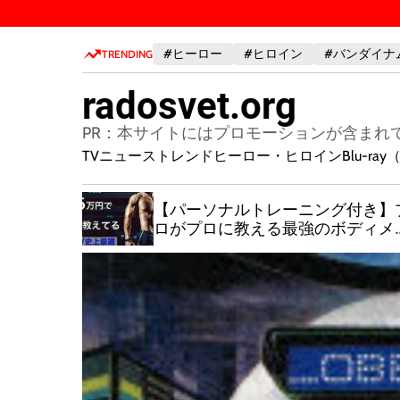
S
k
#ヒーロー
#ヒロイン
#バンダイナ
i
TRENDING
p
radosvet.org
t
o
PR：本サイトにはプロモーションが含まれ
c
TVニューストレンド
ヒーロー・ヒロイン
Blu-r
o
n
として必
【パーソナルトレーニング付き】
t
座【薬機
ロがプロに教える最強のボディメ
e
（2級）】
ク術
n
t