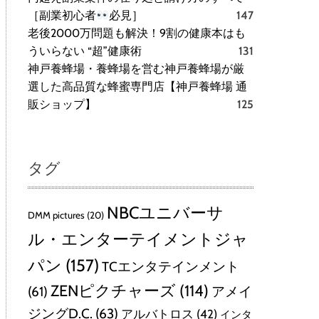
［副業初心者
必見］
147
老後2000万問題も解決！9割の健康本はも
ういらない “超”健康術
131
神戸養蜂場・養蜂場を営む神戸養蜂場が厳
選した高品質な蜂蜜専門店【神戸養蜂場 通
販ショップ】
125
タグ
NBCユニバーサ
DMM pictures
(20)
ル・エンターテイメントジャ
パン
(157)
TCエンタテインメント
ZENピクチャーズ
(114)
(61)
アメイ
ジングD.C.
(63)
アルバトロス
(42)
インタ