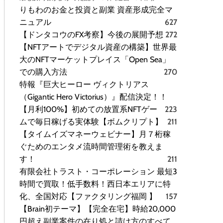
りもわのお金と投資と副業 資産形成完全マ
ニュアル
627
【ドンタコウのFX考察】今後の展開予想
272
【NFTアートでデジタル資産の構築】世界最
大のNFTマーケットプレイス「Open Sea」
での購入方法
270
特報『巨大ヒーロー ヴィクトリアス
（Gigantic Hero Victorius）』配信決定！！
【月利100%】初めての放置系NFTゲー
223
ムで毎日稼げる実体験【ボムクリプト】
211
【タイムイズマネーウェビナー】月７桁稼
ぐためのエンタメ流時間管理術を教えま
す！
211
有限会社トラスト・コーポレーション 最短3
時間で買取！低手数料！西日本エリアに特
化、全国対応【ファクタリング福岡 】
157
【Brain初テーマ】【完全在宅】時給20,000
円超え副業案件の在り処と請け方のすべて