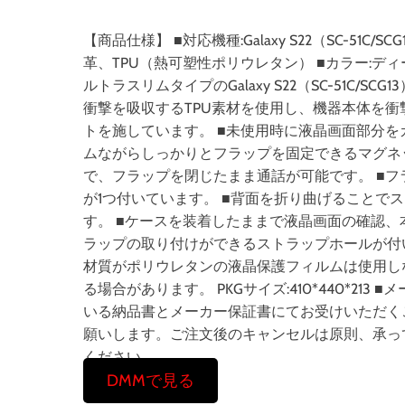
【商品仕様】 ■対応機種:Galaxy S22（SC-51C/
革、TPU（熱可塑性ポリウレタン） ■カラー:
ルトラスリムタイプのGalaxy S22（SC-51C
衝撃を吸収するTPU素材を使用し、機器本体を衝
トを施しています。 ■未使用時に液晶画面部分を
ムながらしっかりとフラップを固定できるマグネ
で、フラップを閉じたまま通話が可能です。 ■
が1つ付いています。 ■背面を折り曲げることで
す。 ■ケースを装着したままで液晶画面の確認、
ラップの取り付けができるストラップホールが付
材質がポリウレタンの液晶保護フィルムは使用し
る場合があります。 PKGサイズ:410*440*2
いる納品書とメーカー保証書にてお受けいただく
願いします。ご注文後のキャンセルは原則、承っ
ください。
DMMで見る