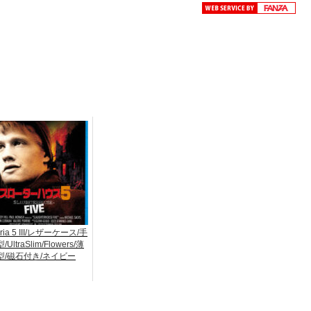
ria 5 III/レザーケース/手
/UltraSlim/Flowers/薄
型/磁石付き/ネイビー