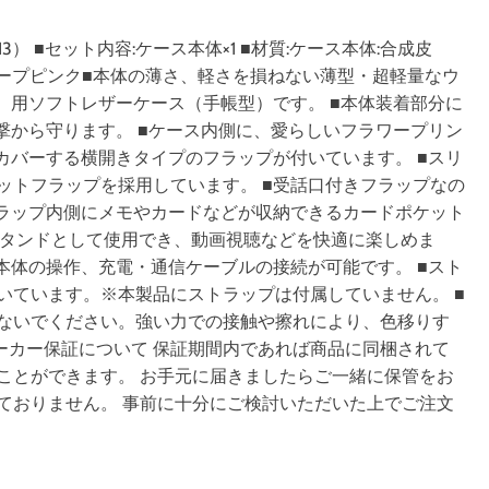
SCG13） ■セット内容:ケース本体×1 ■材質:ケース本体:合成皮
ディープピンク■本体の薄さ、軽さを損ねない薄型・超軽量なウ
/SCG13）用ソフトレザーケース（手帳型）です。 ■本体装着部分に
撃から守ります。 ■ケース内側に、愛らしいフラワープリン
カバーする横開きタイプのフラップが付いています。 ■スリ
ットフラップを採用しています。 ■受話口付きフラップなの
フラップ内側にメモやカードなどが収納できるカードポケット
スタンドとして使用でき、動画視聴などを快適に楽しめま
本体の操作、充電・通信ケーブルの接続が可能です。 ■スト
いています。※本製品にストラップは付属していません。 ■
ないでください。強い力での接触や擦れにより、色移りす
13 ■メーカー保証について 保証期間内であれば商品に同梱されて
ことができます。 お手元に届きましたらご一緒に保管をお
ておりません。 事前に十分にご検討いただいた上でご注文