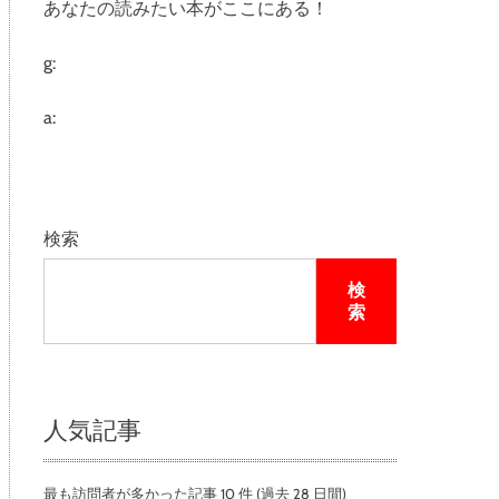
あなたの読みたい本がここにある！
e
g:
a:
検索
検
索
人気記事
最も訪問者が多かった記事 10 件 (過去 28 日間)