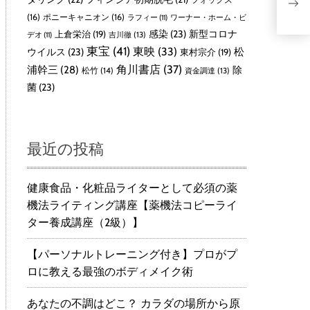
(16)
ポニーキャニオン
(16)
ラフィー
(11)
ワーナー・ホーム・ビ
感染
(23)
新型コロナ
上倉栄治
(19)
吉川徹
(13)
デオ
(11)
東宝
(41)
東映
(33)
ウイルス
(23)
松
東村宗介
(19)
角川書店
(37)
浦幹三
(28)
除
松竹
(14)
資金調達
(13)
菌
(23)
最近の投稿
健康食品・化粧品ライターとして必須の薬
機法ライティング講座【薬機法コピーライ
ター養成講座（2級）】
【パーソナルトレーニング付き】プロがプ
ロに教える最強のボディメイク術
あなたの不調はどこ？ カラダの場所から原