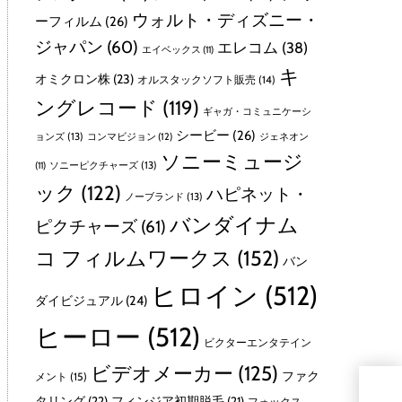
ウォルト・ディズニー・
ーフィルム
(26)
ジャパン
(60)
エレコム
(38)
エイベックス
(11)
キ
オミクロン株
(23)
オルスタックソフト販売
(14)
ングレコード
(119)
ギャガ・コミュニケーシ
シービー
(26)
ョンズ
(13)
コンマビジョン
(12)
ジェネオン
ソニーミュージ
ソニーピクチャーズ
(13)
(11)
ック
(122)
ハピネット・
ノーブランド
(13)
バンダイナム
ピクチャーズ
(61)
コ フィルムワークス
(152)
バン
ヒロイン
(512)
ダイビジュアル
(24)
ヒーロー
(512)
ビクターエンタテイン
ビデオメーカー
(125)
ファク
メント
(15)
タリング
(22)
フィンジア初期脱毛
(21)
フォックス