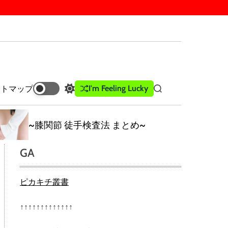
I'm Feeling Lucky
イトマップ
S
S
w
e
i
a
t
r
~膝関節 徒手検査法 まとめ~
c
c
h
h
GA
c
o
l
ピカキチ叢書
o
r
m
↑↑↑↑↑↑↑↑↑↑↑↑↑
o
d