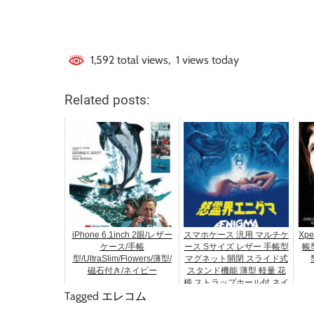
1,592 total views, 1 views today
Related posts:
iPhone 6.1inch 2眼/レザー
スマホケース 汎用 マルチケ
Xpe
ケース/手帳
ース Sサイズ レザー 手帳型
帳型
型/UltraSlim/Flowers/薄型/
マグネット開閉 スライド式
磁石付き/ネイビー
スタンド機能 薄型 軽量 花
柄 ストラップホール付 ネイ
Tagged
エレコム
ビー