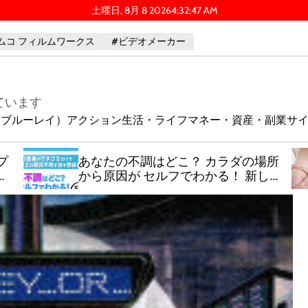
土曜日, 8月 8 2026
4
:
32
:
48
AM
ムコ フィルムワークス
#ビデオメーカー
ています
ay（ブルーレイ）
アクション
生活・ライフ
マネー・資産・副業
サ
プ
あなたの不調はどこ？ カラダの場所
イ
から原因が セルフでわかる！ 新しい
カラダの解体新書！