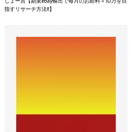
しょー吉【副業ebay輸出で毎月のお給料＋10万を目
ナ
指すリサーチ方法!!】
ビ
ゲ
ー
シ
ョ
ン