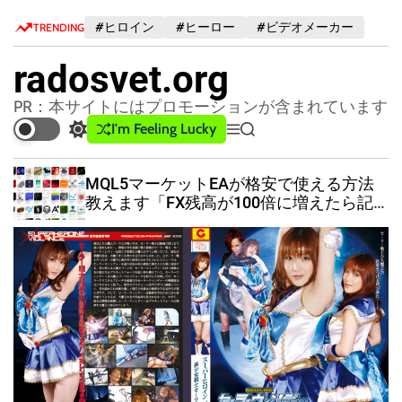
S
#ヒロイン
#ヒーロー
#ビデオメーカー
TRENDING
k
i
radosvet.org
p
t
PR：本サイトにはプロモーションが含まれています
o
I'm Feeling Lucky
S
M
S
c
w
e
e
o
i
n
a
MQL5マーケットEAが格安で使える方法
n
t
u
r
教えます「FX残高が100倍に増えたら記
c
c
t
事削除」
h
h
e
c
n
o
t
l
o
r
m
o
d
e