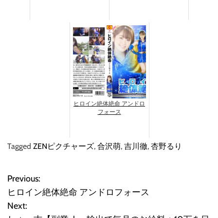
ヒロイン絶体絶命 アンドロ
フォース
Tagged
ZENピクチャーズ
,
合沢萌
,
吉川徹
,
杏野るり
Previous:
投
ヒロイン絶体絶命 アンドロフォース
稿
Next: