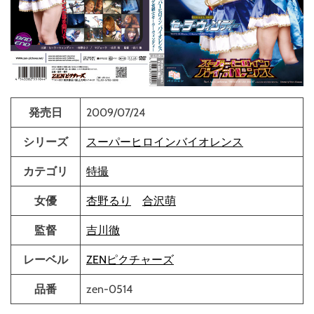
発売日
2009/07/24
シリーズ
スーパーヒロインバイオレンス
カテゴリ
特撮
女優
杏野るり
合沢萌
監督
吉川徹
レーベル
ZENピクチャーズ
品番
zen-0514