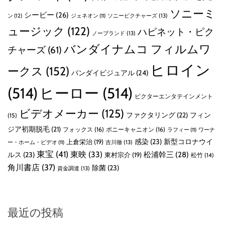
ソニーミ
シービー
(26)
ン
(12)
ソニーピクチャーズ
(13)
ジェネオン
(11)
ュージック
(122)
ハピネット・ピク
ノーブランド
(13)
バンダイナムコ フィルムワ
チャーズ
(61)
ヒロイン
ークス
(152)
バンダイビジュアル
(24)
(514)
ヒーロー
(514)
ビクターエンタテインメント
ビデオメーカー
(125)
ファクタリング
(22)
フィン
(15)
ジア初期脱毛
(21)
フォックス
(16)
ポニーキャニオン
(16)
ラフィー
(11)
ワーナ
感染
(23)
新型コロナウイ
上倉栄治
(19)
吉川徹
(13)
ー・ホーム・ビデオ
(11)
東宝
(41)
東映
(33)
ルス
(23)
松浦幹三
(28)
東村宗介
(19)
松竹
(14)
角川書店
(37)
除菌
(23)
資金調達
(13)
最近の投稿