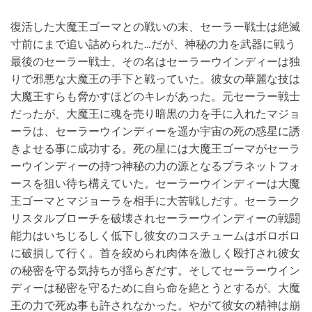
復活した大魔王ゴーマとの戦いの末、セーラー戦士は絶滅
寸前にまで追い詰められた…だが、神秘の力を武器に戦う
最後のセーラー戦士、その名はセーラーウインディーは独
りで邪悪な大魔王の手下と戦っていた。彼女の華麗な技は
大魔王すらも脅かすほどのキレがあった。元セーラー戦士
だったが、大魔王に魂を売り暗黒の力を手に入れたマジョ
ーラは、セーラーウインディーを遥か宇宙の死の惑星に誘
きよせる事に成功する。死の星には大魔王ゴーマがセーラ
ーウインディーの持つ神秘の力の源となるプラネットフォ
ースを狙い待ち構えていた。セーラーウインディーは大魔
王ゴーマとマジョーラを相手に大苦戦しだす。セーラーク
リスタルブローチを破壊されセーラーウインディーの戦闘
能力はいちじるしく低下し彼女のコスチュームはボロボロ
に破損して行く。首を絞められ肉体を激しく殴打され彼女
の秘密を守る気持ちが揺らぎだす。そしてセーラーウイン
ディーは秘密を守るために自ら命を絶とうとするが、大魔
王の力で死ぬ事も許されなかった。やがて彼女の精神は崩