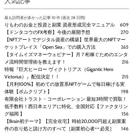
人気記事
最も訪問者が多かった記事 10 件 (過去 28 日間)
りもわのお金と投資と副業 資産形成完全マニュアル
609
【ドンタコウのFX考察】今後の展開予想
270
【NFTアートでデジタル資産の構築】世界最大のNFTマー
ケットプレイス「Open Sea」での購入方法
265
【タイムイズマネーウェビナー】月７桁稼ぐためのエンタ
メ流時間管理術を教えます！
216
特報『巨大ヒーロー ヴィクトリアス（Gigantic Hero
Victorius）』配信決定！！
215
【月利100%】初めての放置系NFTゲームで毎日稼げる実
体験【ボムクリプト】
198
有限会社トラスト・コーポレーション 最短3時間で買取！
低手数料！西日本エリアに特化、全国対応【ファクタリン
グ福岡 】
156
【Brain初テーマ】【完全在宅】時給20,000円超え副業案
件の在り処と請け方のすべて［副業初心者
必見］
146