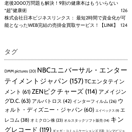
老後2000万問題も解決！9割の健康本はもういらない
“超”健康術
126
株式会社日本ビジネスリンクス： 最短2時間で資金化が可
能となったWEB完結の売掛金買取サービス！【LINK】
124
タグ
NBCユニバーサル・エンター
DMM pictures
(20)
テイメントジャパン
(157)
TCエンタテイン
ZENピクチャーズ
(114)
メント
(61)
アメイジン
グD.C.
(63)
ウ
アルバトロス
(42)
インターフィルム
(26)
ォルト・ディズニー・ジャパン
(60)
エ
エイベックス
(11)
キン
レコム
(38)
オミクロン株
(23)
オルスタックソフト販売
(14)
グレコード
(119)
ギャガ・コミュニケーションズ
(13)
コンマビジョ