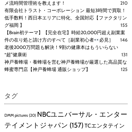
メ流時間管理術を教えます！
210
有限会社トラスト・コーポレーション 最短3時間で買取！
低手数料！西日本エリアに特化、全国対応【ファクタリン
グ福岡 】
155
【Brain初テーマ】【完全在宅】時給20,000円超え副業案
件の在り処と請け方のすべて［副業初心者
必見］
146
老後2000万問題も解決！9割の健康本はもういらない
“超”健康術
131
神戸養蜂場・養蜂場を営む神戸養蜂場が厳選した高品質な
蜂蜜専門店【神戸養蜂場 通販ショップ】
125
タグ
NBCユニバーサル・エンター
DMM pictures
(20)
テイメントジャパン
(157)
TCエンタテイン