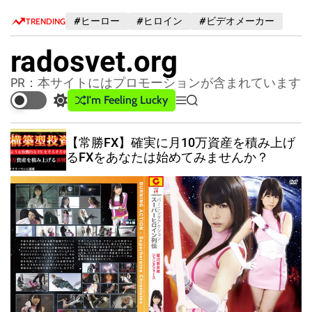
S
#ヒーロー
#ヒロイン
#ビデオメーカー
TRENDING
k
i
radosvet.org
p
t
PR：本サイトにはプロモーションが含まれています
o
I'm Feeling Lucky
S
M
S
c
w
e
e
o
i
n
a
【常勝FX】確実に月10万資産を積み上げ
n
t
u
r
るFXをあなたは始めてみませんか？
c
c
t
h
h
e
c
n
o
t
l
o
r
m
o
d
e