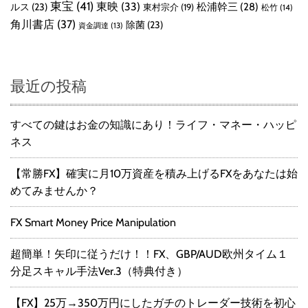
東宝
(41)
東映
(33)
ルス
(23)
松浦幹三
(28)
東村宗介
(19)
松竹
(14)
角川書店
(37)
除菌
(23)
資金調達
(13)
最近の投稿
すべての鍵はお金の知識にあり！ライフ・マネー・ハッピ
ネス
【常勝FX】確実に月10万資産を積み上げるFXをあなたは始
めてみませんか？
FX Smart Money Price Manipulation
超簡単！矢印に従うだけ！！FX、GBP/AUD欧州タイム１
分足スキャル手法Ver.3（特典付き）
【FX】25万→350万円にしたガチのトレーダー技術を初心