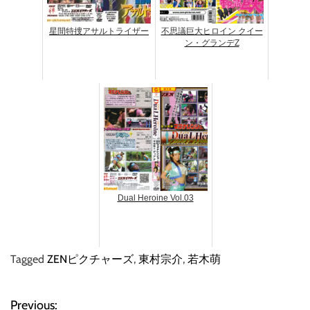
星間特捜アサルトライザー
不思議巨大ヒロイン クイー
ン・グランデZ
Dual Heroine Vol.03
Tagged
ZENピクチャーズ
,
東村宗介
,
若木萌
Previous:
投