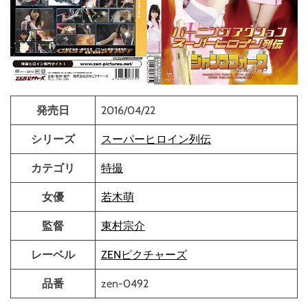
発売日
2016/04/22
シリーズ
スーパーヒロイン列伝
カテゴリ
特撮
女優
若木萌
監督
東村宗介
レーベル
ZENピクチャーズ
品番
zen-0492