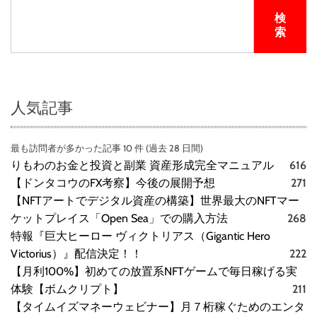
検
索
人気記事
最も訪問者が多かった記事 10 件 (過去 28 日間)
りもわのお金と投資と副業 資産形成完全マニュアル
616
【ドンタコウのFX考察】今後の展開予想
271
【NFTアートでデジタル資産の構築】世界最大のNFTマー
ケットプレイス「Open Sea」での購入方法
268
特報『巨大ヒーロー ヴィクトリアス（Gigantic Hero
Victorius）』配信決定！！
222
【月利100%】初めての放置系NFTゲームで毎日稼げる実
体験【ボムクリプト】
211
【タイムイズマネーウェビナー】月７桁稼ぐためのエンタ