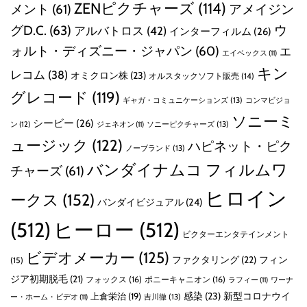
ZENピクチャーズ
(114)
メント
(61)
アメイジン
グD.C.
(63)
ウ
アルバトロス
(42)
インターフィルム
(26)
ォルト・ディズニー・ジャパン
(60)
エ
エイベックス
(11)
キン
レコム
(38)
オミクロン株
(23)
オルスタックソフト販売
(14)
グレコード
(119)
ギャガ・コミュニケーションズ
(13)
コンマビジョ
ソニーミ
シービー
(26)
ン
(12)
ソニーピクチャーズ
(13)
ジェネオン
(11)
ュージック
(122)
ハピネット・ピク
ノーブランド
(13)
バンダイナムコ フィルムワ
チャーズ
(61)
ヒロイン
ークス
(152)
バンダイビジュアル
(24)
(512)
ヒーロー
(512)
ビクターエンタテインメント
ビデオメーカー
(125)
ファクタリング
(22)
フィン
(15)
ジア初期脱毛
(21)
フォックス
(16)
ポニーキャニオン
(16)
ラフィー
(11)
ワーナ
感染
(23)
新型コロナウイ
上倉栄治
(19)
吉川徹
(13)
ー・ホーム・ビデオ
(11)