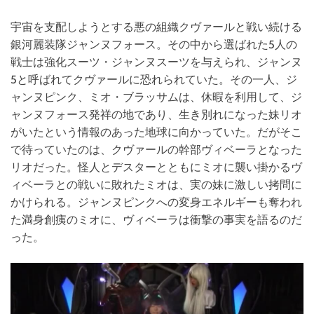
宇宙を支配しようとする悪の組織クヴァールと戦い続ける
銀河麗装隊ジャンヌフォース。その中から選ばれた5人の
戦士は強化スーツ・ジャンヌスーツを与えられ、ジャンヌ
5と呼ばれてクヴァールに恐れられていた。その一人、ジ
ャンヌピンク、ミオ・ブラッサムは、休暇を利用して、ジ
ャンヌフォース発祥の地であり、生き別れになった妹リオ
がいたという情報のあった地球に向かっていた。だがそこ
で待っていたのは、クヴァールの幹部ヴィベーラとなった
リオだった。怪人とデスターとともにミオに襲い掛かるヴ
ィベーラとの戦いに敗れたミオは、実の妹に激しい拷問に
かけられる。ジャンヌピンクへの変身エネルギーも奪われ
た満身創痍のミオに、ヴィベーラは衝撃の事実を語るのだ
った。