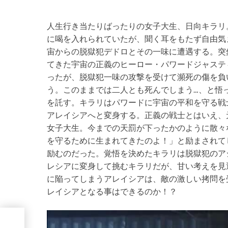
人生行き当たりばったりの女子大生、日向キラリ
に喝を入れられていたが、聞く耳をもたず自由気
宙からの脱獄犯デドロとその一味に遭遇する。突
てきた宇宙の正義のヒーロー・パワードジャステ
ったが、脱獄犯一味の攻撃を受けて瀕死の傷を負
う。このままでは二人とも死んでしまう…、と悟
を託す。キラリはパワードに宇宙の平和を守る戦
アレイシアへと変身する。正義の戦士とはいえ、
女子大生。今までの天罰が下ったかのように散々
を守るために生まれてきたのよ！」と励まされて
励むのだった。覚悟を決めたキラリは脱獄犯のア
レシアに変身して挑むキラリだが、甘い考えを見
に陥ってしまうアレイシアは、敵の激しい拷問を
レイシアとなる事はできるのか！？
ステ