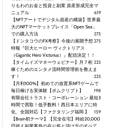
りもわのお金と投資と副業 資産形成完全マ
ニュアル
619
【NFTアートでデジタル資産の構築】世界最
大のNFTマーケットプレイス「Open Sea」
での購入方法
275
【ドンタコウのFX考察】今後の展開予想
275
特報『巨大ヒーロー ヴィクトリアス
（Gigantic Hero Victorius）』配信決定！！
【タイムイズマネーウェビナー】月７桁
225
稼ぐためのエンタメ流時間管理術を教えま
す！
225
【月利100%】初めての放置系NFTゲームで
毎日稼げる実体験【ボムクリプト】
198
有限会社トラスト・コーポレーション 最短3
時間で買取！低手数料！西日本エリアに特
化、全国対応【ファクタリング福岡 】
159
【Brain初テーマ】【完全在宅】時給20,000
円超え副業案件の在り処と請け方のすべて