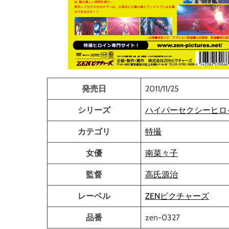
発売日
2011/11/25
シリーズ
ハイパーセクシーヒロイ
カテゴリ
特撮
女優
南菜々子
監督
高氏源治
レーベル
ZENピクチャーズ
品番
zen-0327