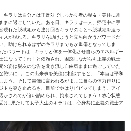
。キラリは自分とは正反対でしっかり者の親友・美佳に常
ままに過ごしていた。ある日、キラリは一人、帰宅中に宇
然現れた脱獄犯から逃げ回るキラリのもとへ脱獄犯を追っ
ィスが現れる。キラリを助けようと立ち向かうパワードだ
い、助けられるはずのキラリまでもが重傷となってしま
ったパワードは、キラリと体を一体化させ自らのエネルギー
士になってくれ！と依頼され、困惑しながらも正義の戦士
元の姿は親友の忠告を聞き流し自由気ままに過ごしていた
な戦いに…。この出来事を美佳に相談すると、「本当は平和
しまう。そして美佳に言われるがままに自らの体力作りに
ジトを突き止めるも、目前でやはりビビッてしまう。アイ
透かされてか追い詰められ、拘束されてしまう！放心状態
受け…果たして女子大生のキラリは、心身共に正義の戦士ア