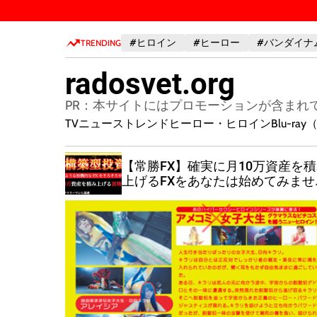
S
k
#ヒロイン
#ヒーロー
#バンダイナ
i
TRENDING
p
radosvet.org
t
o
PR：本サイトにはプロモーションが含まれ
c
TVニューストレンド
ヒーロー・ヒロイン
Blu-r
o
n
門】
【常勝FX】確実に月10万資産を
t
を運用する
上げるFXをあなたは始めてみませ
e
か？
n
・ビットコ
t
法