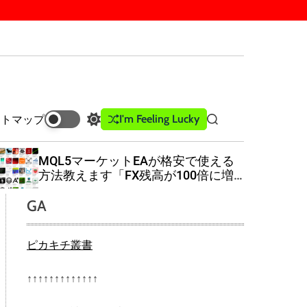
I'm Feeling Lucky
イトマップ
S
S
w
e
i
a
MQL5マーケットEAが格安で使える
t
r
方法教えます「FX残高が100倍に増
c
c
えたら記事削除」
h
h
GA
c
o
l
ピカキチ叢書
o
r
m
↑↑↑↑↑↑↑↑↑↑↑↑↑
o
d