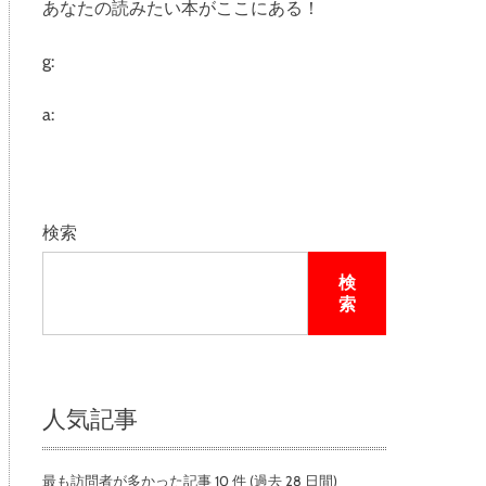
あなたの読みたい本がここにある！
e
g:
a:
検索
検
索
人気記事
最も訪問者が多かった記事 10 件 (過去 28 日間)