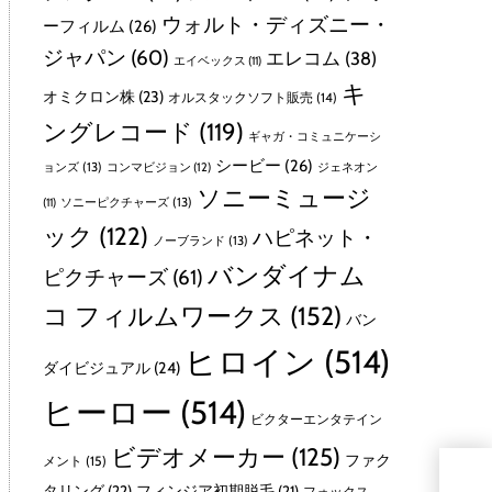
ウォルト・ディズニー・
ーフィルム
(26)
ジャパン
(60)
エレコム
(38)
エイベックス
(11)
キ
オミクロン株
(23)
オルスタックソフト販売
(14)
ングレコード
(119)
ギャガ・コミュニケーシ
シービー
(26)
ョンズ
(13)
コンマビジョン
(12)
ジェネオン
ソニーミュージ
ソニーピクチャーズ
(13)
(11)
ック
(122)
ハピネット・
ノーブランド
(13)
バンダイナム
ピクチャーズ
(61)
コ フィルムワークス
(152)
バン
ヒロイン
(514)
ダイビジュアル
(24)
ヒーロー
(514)
ビクターエンタテイン
ビデオメーカー
(125)
ファク
メント
(15)
タリング
(22)
フィンジア初期脱毛
(21)
フォックス