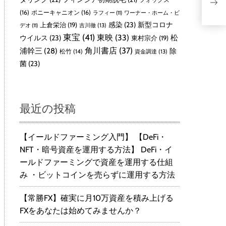
(16)
ポニーキャニオン
(16)
ラフィー
(11)
ワーナー・ホーム・ビ
感染
(23)
新型コロナ
上倉栄治
(19)
吉川徹
(13)
デオ
(11)
東宝
(41)
東映
(33)
ウイルス
(23)
松
東村宗介
(19)
角川書店
(37)
浦幹三
(28)
除
松竹
(14)
資金調達
(13)
菌
(23)
最近の投稿
【イールドファーミング入門】 【DeFi・
NFT・暗号資産を運用する方法】 DeFi・イ
ールドファーミングで資産を運用する仕組
み ・ビットコインを売らずに運用する方法
【常勝FX】確実に月10万資産を積み上げる
FXをあなたは始めてみませんか？