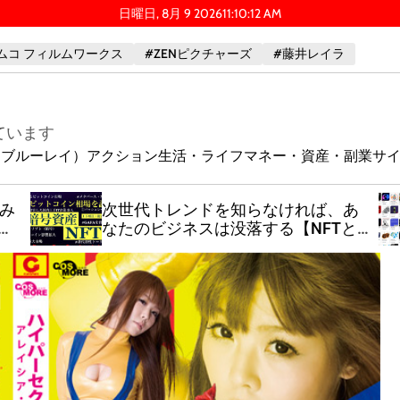
日曜日, 8月 9 2026
11
:
10
:
14
AM
ムコ フィルムワークス
#ZENピクチャーズ
#藤井レイラ
ています
ay（ブルーレイ）
アクション
生活・ライフ
マネー・資産・副業
サ
積み
次世代トレンドを知らなければ、あ
ん
なたのビジネスは没落する【NFTと
暗号資産とメタバースの全容解明 】
【ビットコイン相場を読み稼ぐ裏
技】「金融・経済が変革する時、必
ずそこに大きな富が生まれます」