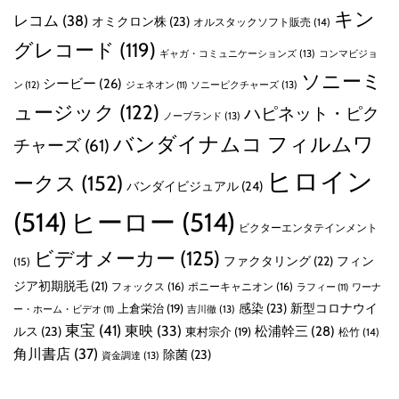
キン
レコム
(38)
オミクロン株
(23)
オルスタックソフト販売
(14)
グレコード
(119)
ギャガ・コミュニケーションズ
(13)
コンマビジョ
ソニーミ
シービー
(26)
ン
(12)
ソニーピクチャーズ
(13)
ジェネオン
(11)
ュージック
(122)
ハピネット・ピク
ノーブランド
(13)
バンダイナムコ フィルムワ
チャーズ
(61)
ヒロイン
ークス
(152)
バンダイビジュアル
(24)
(514)
ヒーロー
(514)
ビクターエンタテインメント
ビデオメーカー
(125)
ファクタリング
(22)
フィン
(15)
ジア初期脱毛
(21)
フォックス
(16)
ポニーキャニオン
(16)
ラフィー
(11)
ワーナ
感染
(23)
新型コロナウイ
上倉栄治
(19)
吉川徹
(13)
ー・ホーム・ビデオ
(11)
東宝
(41)
東映
(33)
ルス
(23)
松浦幹三
(28)
東村宗介
(19)
松竹
(14)
角川書店
(37)
除菌
(23)
資金調達
(13)