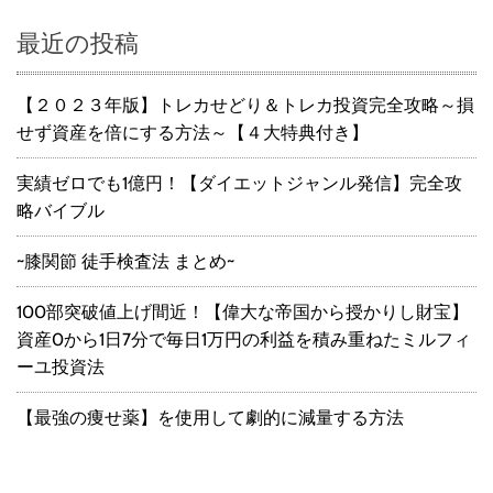
最近の投稿
【２０２３年版】トレカせどり＆トレカ投資完全攻略～損
せず資産を倍にする方法～【４大特典付き】
実績ゼロでも1億円！【ダイエットジャンル発信】完全攻
略バイブル
~膝関節 徒手検査法 まとめ~
100部突破値上げ間近！【偉大な帝国から授かりし財宝】
資産0から1日7分で毎日1万円の利益を積み重ねたミルフィ
ーユ投資法
【最強の痩せ薬】を使用して劇的に減量する方法