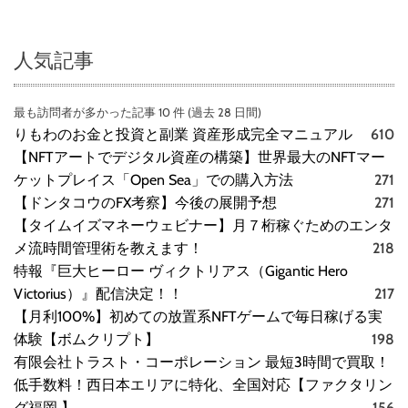
な
蜂
蜜
人気記事
専
門
最も訪問者が多かった記事 10 件 (過去 28 日間)
店
りもわのお金と投資と副業 資産形成完全マニュアル
610
【
神
【NFTアートでデジタル資産の構築】世界最大のNFTマー
戸
ケットプレイス「Open Sea」での購入方法
271
養
【ドンタコウのFX考察】今後の展開予想
271
蜂
【タイムイズマネーウェビナー】月７桁稼ぐためのエンタ
場
メ流時間管理術を教えます！
218
通
特報『巨大ヒーロー ヴィクトリアス（Gigantic Hero
販
Victorius）』配信決定！！
217
シ
ョ
【月利100%】初めての放置系NFTゲームで毎日稼げる実
ッ
体験【ボムクリプト】
198
プ
有限会社トラスト・コーポレーション 最短3時間で買取！
】
低手数料！西日本エリアに特化、全国対応【ファクタリン
グ福岡 】
156