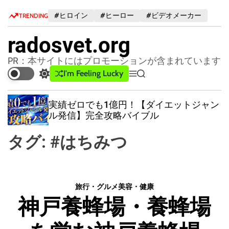
S
#ヒロイン
#ヒーロー
#ビデオメーカー
TRENDING
k
i
radosvet.org
p
t
PR：本サイトにはプロモーションが含まれています
o
I'm Feeling Lucky
S
M
S
c
w
e
e
o
i
n
a
実績ゼロでも1億円！【ダイエットジャン
n
t
u
r
ル発信】完全攻略バイブル
c
c
t
h
h
e
タグ:
#はちみつ
c
n
o
t
l
o
r
旅行・グルメ
美容・健康
m
神戸養蜂場・養蜂場
o
d
e