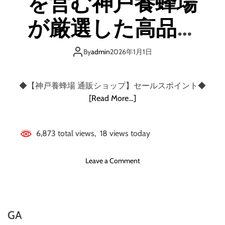
を営む神戸養蜂場
が厳選した高品質
な蜂蜜専門店【神
By
admin
2026年1月1日
戸養蜂場 通販ショ
◆【神戸養蜂場 通販ショップ】セールスポイント◆
ップ】
[Read More…]
6,873 total views, 18 views today
o
Leave a Comment
n
神
戸
養
GA
蜂