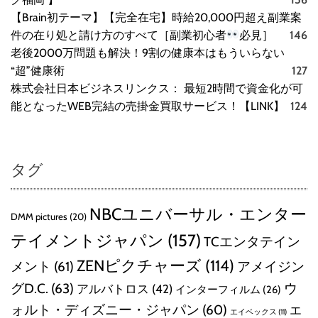
【Brain初テーマ】【完全在宅】時給20,000円超え副業案
件の在り処と請け方のすべて［副業初心者
必見］
146
老後2000万問題も解決！9割の健康本はもういらない
“超”健康術
127
株式会社日本ビジネスリンクス： 最短2時間で資金化が可
能となったWEB完結の売掛金買取サービス！【LINK】
124
タグ
NBCユニバーサル・エンター
DMM pictures
(20)
テイメントジャパン
(157)
TCエンタテイン
ZENピクチャーズ
(114)
メント
(61)
アメイジン
グD.C.
(63)
ウ
アルバトロス
(42)
インターフィルム
(26)
ォルト・ディズニー・ジャパン
(60)
エ
エイベックス
(11)