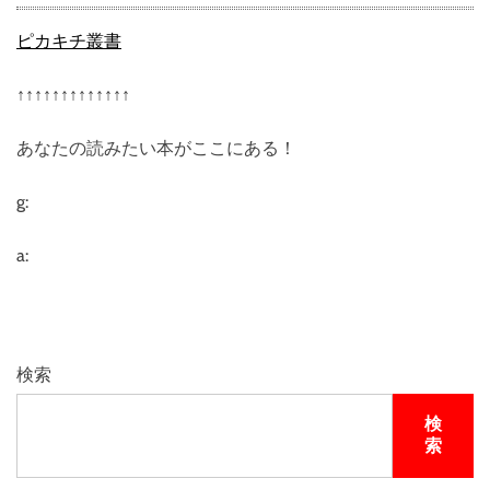
場
・
ピカキチ叢書
養
蜂
↑↑↑↑↑↑↑↑↑↑↑↑↑
場
を
あなたの読みたい本がここにある！
営
む
神
g:
戸
養
a:
蜂
場
が
厳
選
検索
し
た
検
高
索
品
質