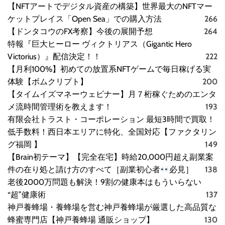
【NFTアートでデジタル資産の構築】世界最大のNFTマー
ケットプレイス「Open Sea」での購入方法
266
【ドンタコウのFX考察】今後の展開予想
264
特報『巨大ヒーロー ヴィクトリアス（Gigantic Hero
Victorius）』配信決定！！
222
【月利100%】初めての放置系NFTゲームで毎日稼げる実
体験【ボムクリプト】
200
【タイムイズマネーウェビナー】月７桁稼ぐためのエンタ
メ流時間管理術を教えます！
193
有限会社トラスト・コーポレーション 最短3時間で買取！
低手数料！西日本エリアに特化、全国対応【ファクタリン
グ福岡 】
149
【Brain初テーマ】【完全在宅】時給20,000円超え副業案
件の在り処と請け方のすべて［副業初心者
必見］
138
老後2000万問題も解決！9割の健康本はもういらない
“超”健康術
137
神戸養蜂場・養蜂場を営む神戸養蜂場が厳選した高品質な
蜂蜜専門店【神戸養蜂場 通販ショップ】
130