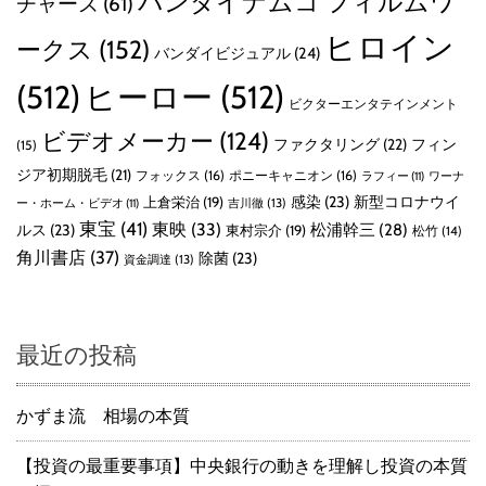
バンダイナムコ フィルムワ
チャーズ
(61)
ヒロイン
ークス
(152)
バンダイビジュアル
(24)
(512)
ヒーロー
(512)
ビクターエンタテインメント
ビデオメーカー
(124)
ファクタリング
(22)
フィン
(15)
ジア初期脱毛
(21)
フォックス
(16)
ポニーキャニオン
(16)
ラフィー
(11)
ワーナ
感染
(23)
新型コロナウイ
上倉栄治
(19)
吉川徹
(13)
ー・ホーム・ビデオ
(11)
東宝
(41)
東映
(33)
ルス
(23)
松浦幹三
(28)
東村宗介
(19)
松竹
(14)
角川書店
(37)
除菌
(23)
資金調達
(13)
最近の投稿
かずま流 相場の本質
【投資の最重要事項】中央銀行の動きを理解し投資の本質