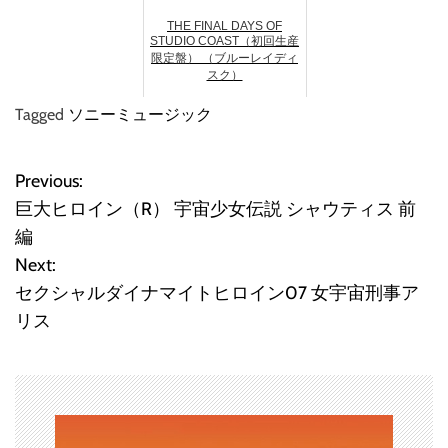
THE FINAL DAYS OF
STUDIO COAST（初回生産
限定盤） （ブルーレイディ
スク）
Tagged
ソニーミュージック
Previous:
投
巨大ヒロイン（R） 宇宙少女伝説 シャウティス 前
稿
編
Next:
ナ
セクシャルダイナマイトヒロイン07 女宇宙刑事ア
ビ
リス
ゲ
ー
シ