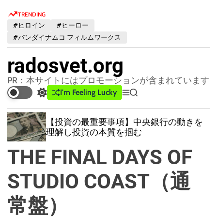
S
TRENDING
k
#ヒロイン
#ヒーロー
i
#バンダイナムコ フィルムワークス
p
t
radosvet.org
o
c
PR：本サイトにはプロモーションが含まれています
o
I'm Feeling Lucky
S
M
S
n
w
e
e
t
i
n
a
【投資の最重要事項】中央銀行の動きを
t
u
r
e
理解し投資の本質を掴む
c
c
n
h
h
THE FINAL DAYS OF
t
c
o
l
STUDIO COAST（通
o
r
常盤）
m
o