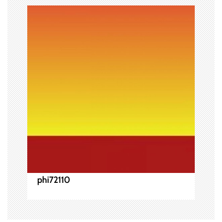
ー
シ
ョ
ン
phi72110