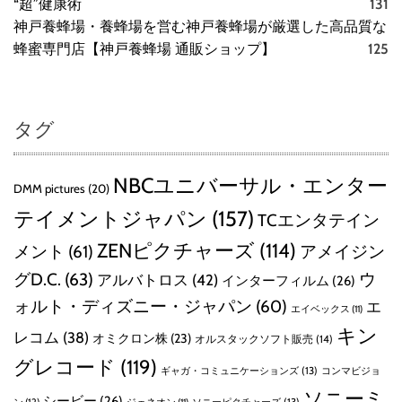
“超”健康術
131
神戸養蜂場・養蜂場を営む神戸養蜂場が厳選した高品質な
蜂蜜専門店【神戸養蜂場 通販ショップ】
125
タグ
NBCユニバーサル・エンター
DMM pictures
(20)
テイメントジャパン
(157)
TCエンタテイン
ZENピクチャーズ
(114)
メント
(61)
アメイジン
グD.C.
(63)
ウ
アルバトロス
(42)
インターフィルム
(26)
ォルト・ディズニー・ジャパン
(60)
エ
エイベックス
(11)
キン
レコム
(38)
オミクロン株
(23)
オルスタックソフト販売
(14)
グレコード
(119)
ギャガ・コミュニケーションズ
(13)
コンマビジョ
ソニーミ
シービー
(26)
ン
(12)
ソニーピクチャーズ
(13)