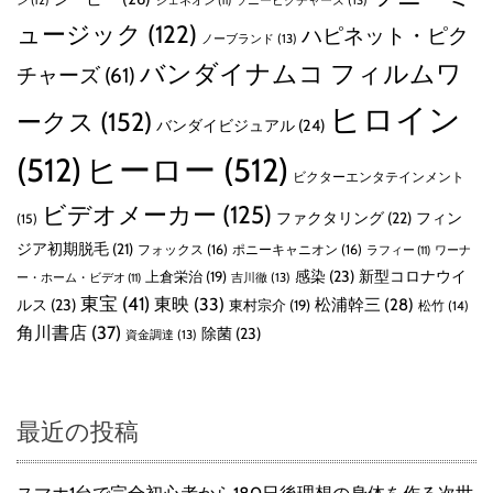
ジェネオン
(11)
ュージック
(122)
ハピネット・ピク
ノーブランド
(13)
バンダイナムコ フィルムワ
チャーズ
(61)
ヒロイン
ークス
(152)
バンダイビジュアル
(24)
(512)
ヒーロー
(512)
ビクターエンタテインメント
ビデオメーカー
(125)
ファクタリング
(22)
フィン
(15)
ジア初期脱毛
(21)
フォックス
(16)
ポニーキャニオン
(16)
ラフィー
(11)
ワーナ
感染
(23)
新型コロナウイ
上倉栄治
(19)
吉川徹
(13)
ー・ホーム・ビデオ
(11)
東宝
(41)
東映
(33)
ルス
(23)
松浦幹三
(28)
東村宗介
(19)
松竹
(14)
角川書店
(37)
除菌
(23)
資金調達
(13)
最近の投稿