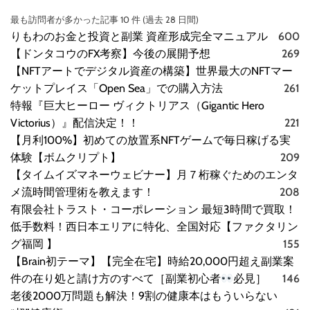
最も訪問者が多かった記事 10 件 (過去 28 日間)
りもわのお金と投資と副業 資産形成完全マニュアル
600
【ドンタコウのFX考察】今後の展開予想
269
【NFTアートでデジタル資産の構築】世界最大のNFTマー
ケットプレイス「Open Sea」での購入方法
261
特報『巨大ヒーロー ヴィクトリアス（Gigantic Hero
Victorius）』配信決定！！
221
【月利100%】初めての放置系NFTゲームで毎日稼げる実
体験【ボムクリプト】
209
【タイムイズマネーウェビナー】月７桁稼ぐためのエンタ
メ流時間管理術を教えます！
208
有限会社トラスト・コーポレーション 最短3時間で買取！
低手数料！西日本エリアに特化、全国対応【ファクタリン
グ福岡 】
155
【Brain初テーマ】【完全在宅】時給20,000円超え副業案
件の在り処と請け方のすべて［副業初心者
必見］
146
老後2000万問題も解決！9割の健康本はもういらない