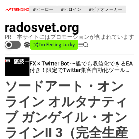
S
#ヒーロー
#ヒロイン
#ビデオメーカー
TRENDING
k
i
radosvet.org
p
t
PR：本サイトにはプロモーションが含まれています
o
I'm Feeling Lucky
S
M
S
c
w
e
e
o
i
n
a
FX × Twitter Bot 〜誰でも収益化できるEA
n
t
u
r
付き！限定でTwitter集客自動化ツールも
c
c
t
配布中！〜
h
h
e
ソードアート・オン
c
n
o
t
l
ライン オルタナティ
o
r
ブ ガンゲイル・オン
m
o
d
ラインII 3（完全生産
e