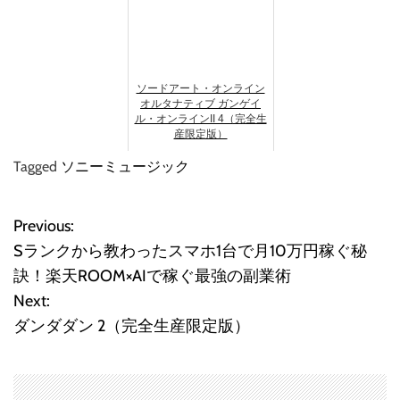
ソードアート・オンライン
オルタナティブ ガンゲイ
ル・オンラインII 4（完全生
産限定版）
Tagged
ソニーミュージック
Previous:
投
Sランクから教わったスマホ1台で月10万円稼ぐ秘
稿
訣！楽天ROOM×AIで稼ぐ最強の副業術
Next:
ナ
ダンダダン 2（完全生産限定版）
ビ
ゲ