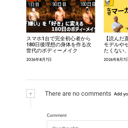
スマホ1台で完全初心者から
【読んだ直
180日後理想の身体を作る次
モデルや
世代のボディーメイク
たくない
悩まない
2026年8月7日
2026年8月7
ます！日
の教科書
+
There are no comments
Add yo
Comment