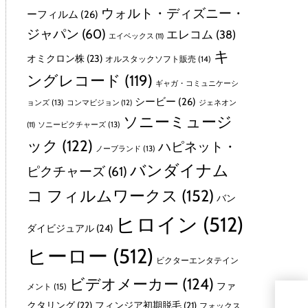
ウォルト・ディズニー・
ーフィルム
(26)
ジャパン
(60)
エレコム
(38)
エイベックス
(11)
キ
オミクロン株
(23)
オルスタックソフト販売
(14)
ングレコード
(119)
ギャガ・コミュニケーシ
シービー
(26)
ョンズ
(13)
コンマビジョン
(12)
ジェネオン
ソニーミュージ
ソニーピクチャーズ
(13)
(11)
ック
(122)
ハピネット・
ノーブランド
(13)
バンダイナム
ピクチャーズ
(61)
コ フィルムワークス
(152)
バン
ヒロイン
(512)
ダイビジュアル
(24)
ヒーロー
(512)
ビクターエンタテイン
ビデオメーカー
(124)
ファ
メント
(15)
スタ
クタリング
(22)
フィンジア初期脱毛
(21)
フォックス