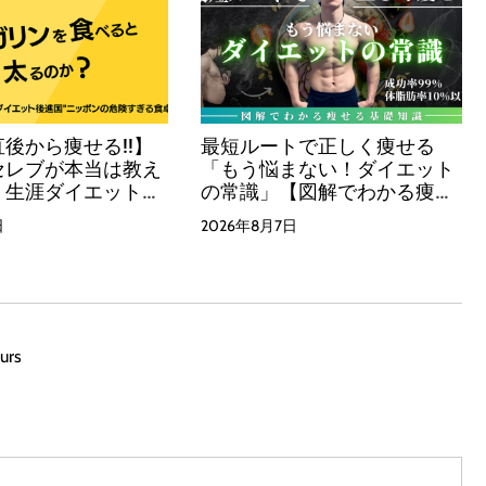
後から痩せる!!】
最短ルートで正しく痩せる
セレブが本当は教え
「もう悩まない！ダイエット
、生涯ダイエットで
の常識」【図解でわかる痩せ
方法をこっそり教え
る基礎知識】
日
2026年8月7日
本一わかりやすい油
！
urs