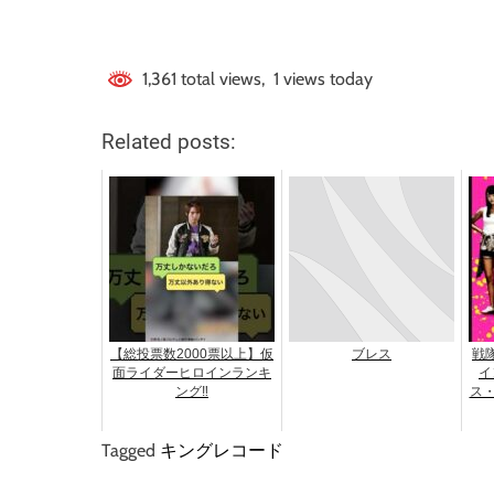
1,361 total views, 1 views today
Related posts:
【総投票数2000票以上】仮
ブレス
戦
面ライダーヒロインランキ
イ
ング‼︎
ス・
Tagged
キングレコード