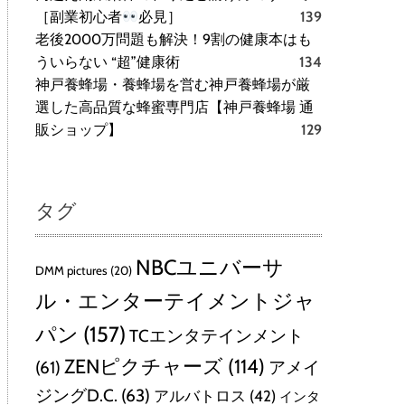
［副業初心者
必見］
139
老後2000万問題も解決！9割の健康本はも
ういらない “超”健康術
134
神戸養蜂場・養蜂場を営む神戸養蜂場が厳
選した高品質な蜂蜜専門店【神戸養蜂場 通
販ショップ】
129
タグ
NBCユニバーサ
DMM pictures
(20)
ル・エンターテイメントジャ
パン
(157)
TCエンタテインメント
ZENピクチャーズ
(114)
(61)
アメイ
ジングD.C.
(63)
アルバトロス
(42)
インタ