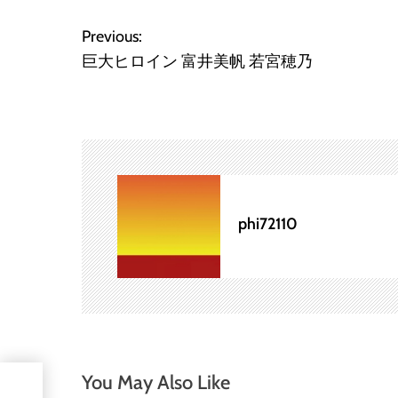
投
Previous:
巨大ヒロイン 富井美帆 若宮穂乃
稿
ナ
ビ
ゲ
ー
phi72110
シ
ョ
ン
You May Also Like