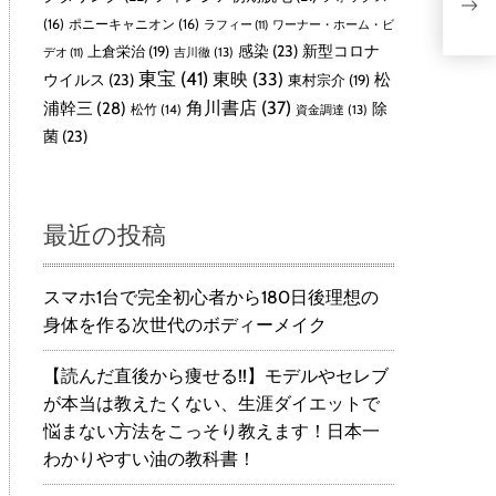
ン2
(16)
ポニーキャニオン
(16)
ラフィー
(11)
ワーナー・ホーム・ビ
感染
(23)
新型コロナ
上倉栄治
(19)
吉川徹
(13)
デオ
(11)
東宝
(41)
東映
(33)
ウイルス
(23)
松
東村宗介
(19)
角川書店
(37)
浦幹三
(28)
除
松竹
(14)
資金調達
(13)
菌
(23)
最近の投稿
スマホ1台で完全初心者から180日後理想の
身体を作る次世代のボディーメイク
【読んだ直後から痩せる!!】モデルやセレブ
が本当は教えたくない、生涯ダイエットで
悩まない方法をこっそり教えます！日本一
わかりやすい油の教科書！