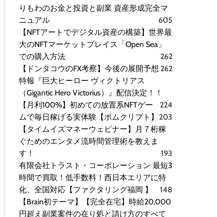
りもわのお金と投資と副業 資産形成完全マ
ニュアル
605
【NFTアートでデジタル資産の構築】世界最
大のNFTマーケットプレイス「Open Sea」
での購入方法
262
【ドンタコウのFX考察】今後の展開予想
262
特報『巨大ヒーロー ヴィクトリアス
（Gigantic Hero Victorius）』配信決定！！
【月利100%】初めての放置系NFTゲー
224
ムで毎日稼げる実体験【ボムクリプト】
203
【タイムイズマネーウェビナー】月７桁稼
ぐためのエンタメ流時間管理術を教えま
す！
193
有限会社トラスト・コーポレーション 最短3
時間で買取！低手数料！西日本エリアに特
化、全国対応【ファクタリング福岡 】
148
【Brain初テーマ】【完全在宅】時給20,000
円超え副業案件の在り処と請け方のすべて