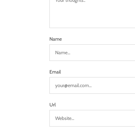
Name
Email
Url