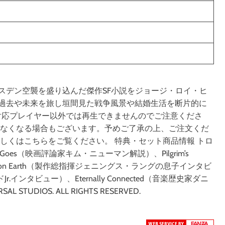
スデン空襲を盛り込んだ傑作SF小説をジョージ・ロイ・ヒ
過去や未来を旅し垣間見た戦争風景や結婚生活を断片的に
トです。対応プレイヤー以外では再生できませんのでご注意くださ
きなくなる場合もございます。予めご了承の上、ご注文くだ
しくはこちらをご覧ください。 特典・セット商品情報 トロ
Goes（映画評論家キム・ニューマン解説）、Pilgrim’s
y on Earth（製作総指揮ジェニングス・ラングの息子インタビ
Jr.インタビュー）、Eternally Connected（音楽歴史家ダニ
TUDIOS. ALL RIGHTS RESERVED.