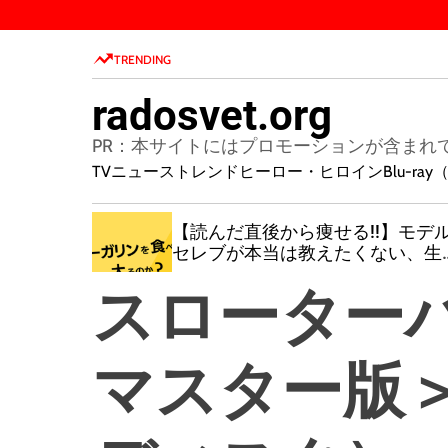
S
k
TRENDING
i
p
radosvet.org
t
o
PR：本サイトにはプロモーションが含まれ
c
TVニューストレンド
ヒーロー・ヒロイン
Blu-r
o
n
180日後
【読んだ直後から痩せる!!】モデ
t
ボディー
セレブが本当は教えたくない、生
e
ダイエットで悩まない方法をこっ
n
スローターハ
り教えます！日本一わかりやすい
t
の教科書！
マスター版＞