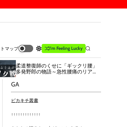
I'm Feeling Lucky
イトマップ
S
S
w
e
i
a
柔道整復師のくせに「ギックリ腰」
t
r
多発野郎の物語～急性腰痛のリアル
c
c
～
h
h
GA
c
o
l
ピカキチ叢書
o
r
m
↑↑↑↑↑↑↑↑↑↑↑↑↑
o
d