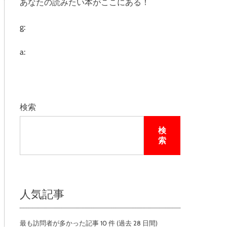
あなたの読みたい本がここにある！
e
g:
a:
検索
検
索
人気記事
最も訪問者が多かった記事 10 件 (過去 28 日間)