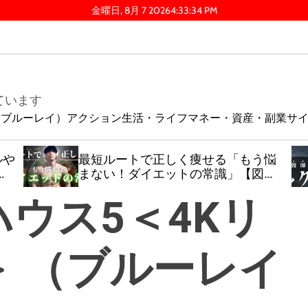
金曜日, 8月 7 2026
4
:
33
:
35
PM
ています
ay（ブルーレイ）
アクション
生活・ライフ
マネー・資産・副業
サ
ルや
最短ルートで正しく痩せる「もう悩
涯
まない！ダイエットの常識」【図解
そ
でわかる痩せる基礎知識】
ウス5＜4Kリ
油
 （ブルーレイ