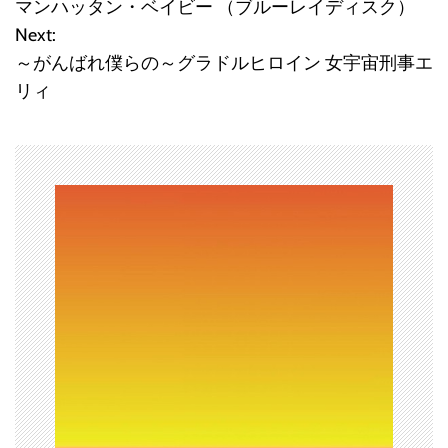
マンハッタン・ベイビー （ブルーレイディスク）
稿
Next:
～がんばれ僕らの～グラドルヒロイン 女宇宙刑事エ
ナ
リィ
ビ
ゲ
ー
シ
ョ
ン