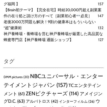
グ福岡 】
157
【Brain初テーマ】【完全在宅】時給20,000円超え副業案
件の在り処と請け方のすべて［副業初心者
必見］
147
老後2000万問題も解決！9割の健康本はもういらない
“超”健康術
132
神戸養蜂場・養蜂場を営む神戸養蜂場が厳選した高品質な
蜂蜜専門店【神戸養蜂場 通販ショップ】
127
タグ
NBCユニバーサル・エンター
DMM pictures
(20)
テイメントジャパン
(157)
TCエンタテイン
ZENピクチャーズ
(114)
メント
(61)
アメイジン
グD.C.
(63)
ウ
アルバトロス
(42)
インターフィルム
(26)