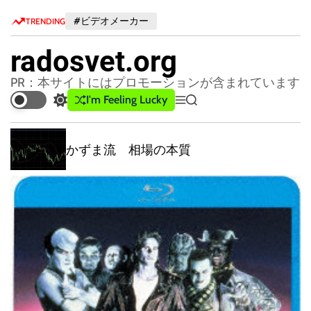
S
#ビデオメーカー
TRENDING
k
i
radosvet.org
p
t
PR：本サイトにはプロモーションが含まれています
o
I'm Feeling Lucky
S
M
S
c
w
e
e
o
i
n
a
n
t
u
r
かずま流 相場の本質
c
c
t
h
h
e
c
n
o
t
l
o
r
m
o
d
e