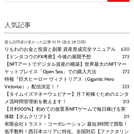
人気記事
最も訪問者が多かった記事 10 件 (過去 28 日間)
りもわのお金と投資と副業 資産形成完全マニュアル
630
【ドンタコウのFX考察】今後の展開予想
273
【NFTアートでデジタル資産の構築】世界最大のNFTマー
ケットプレイス「Open Sea」での購入方法
272
特報『巨大ヒーロー ヴィクトリアス（Gigantic Hero
Victorius）』配信決定！！
223
【タイムイズマネーウェビナー】月７桁稼ぐためのエンタ
メ流時間管理術を教えます！
213
【月利100%】初めての放置系NFTゲームで毎日稼げる実
体験【ボムクリプト】
211
有限会社トラスト・コーポレーション 最短3時間で買取！
低手数料！西日本エリアに特化、全国対応【ファクタリン