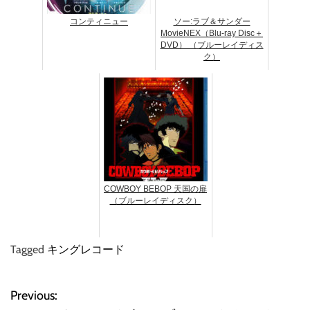
コンティニュー
ソー:ラブ＆サンダー
MovieNEX（Blu-ray Disc＋
DVD） （ブルーレイディス
ク）
COWBOY BEBOP 天国の扉
（ブルーレイディスク）
Tagged
キングレコード
Previous:
投