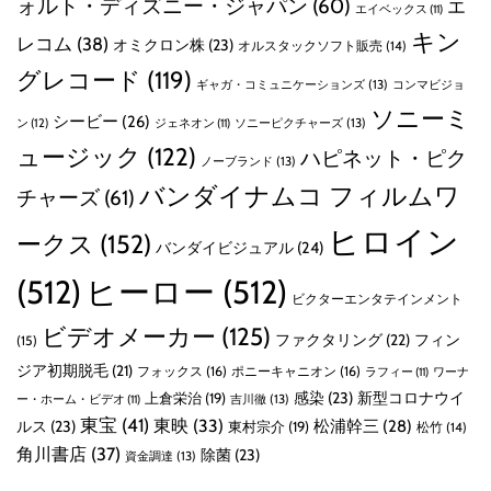
ォルト・ディズニー・ジャパン
(60)
エ
エイベックス
(11)
キン
レコム
(38)
オミクロン株
(23)
オルスタックソフト販売
(14)
グレコード
(119)
ギャガ・コミュニケーションズ
(13)
コンマビジョ
ソニーミ
シービー
(26)
ン
(12)
ソニーピクチャーズ
(13)
ジェネオン
(11)
ュージック
(122)
ハピネット・ピク
ノーブランド
(13)
バンダイナムコ フィルムワ
チャーズ
(61)
ヒロイン
ークス
(152)
バンダイビジュアル
(24)
(512)
ヒーロー
(512)
ビクターエンタテインメント
ビデオメーカー
(125)
ファクタリング
(22)
フィン
(15)
ジア初期脱毛
(21)
フォックス
(16)
ポニーキャニオン
(16)
ラフィー
(11)
ワーナ
感染
(23)
新型コロナウイ
上倉栄治
(19)
吉川徹
(13)
ー・ホーム・ビデオ
(11)
東宝
(41)
東映
(33)
ルス
(23)
松浦幹三
(28)
東村宗介
(19)
松竹
(14)
角川書店
(37)
除菌
(23)
資金調達
(13)