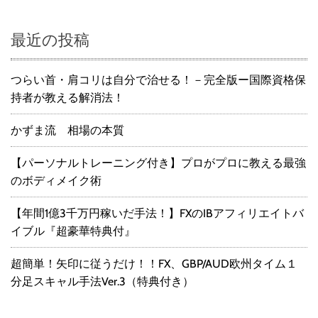
最近の投稿
つらい首・肩コリは自分で治せる！－完全版ー国際資格保
持者が教える解消法！
かずま流 相場の本質
【パーソナルトレーニング付き】プロがプロに教える最強
のボディメイク術
【年間1億3千万円稼いだ手法！】FXのIBアフィリエイトバ
イブル『超豪華特典付』
超簡単！矢印に従うだけ！！FX、GBP/AUD欧州タイム１
分足スキャル手法Ver.3（特典付き）