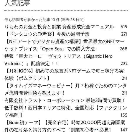
人気記事
最も訪問者が多かった記事 10 件 (過去 28 日間)
りもわのお金と投資と副業 資産形成完全マニュアル
619
【ドンタコウのFX考察】今後の展開予想
271
【NFTアートでデジタル資産の構築】世界最大のNFTマー
ケットプレイス「Open Sea」での購入方法
268
特報『巨大ヒーロー ヴィクトリアス（Gigantic Hero
Victorius）』配信決定！！
222
【月利100%】初めての放置系NFTゲームで毎日稼げる実
体験【ボムクリプト】
211
【タイムイズマネーウェビナー】月７桁稼ぐためのエンタ
メ流時間管理術を教えます！
211
有限会社トラスト・コーポレーション 最短3時間で買取！
低手数料！西日本エリアに特化、全国対応【ファクタリン
グ福岡 】
155
【Brain初テーマ】【完全在宅】時給20,000円超え副業案
件の在り処と請け方のすべて［副業初心者
必見］
147