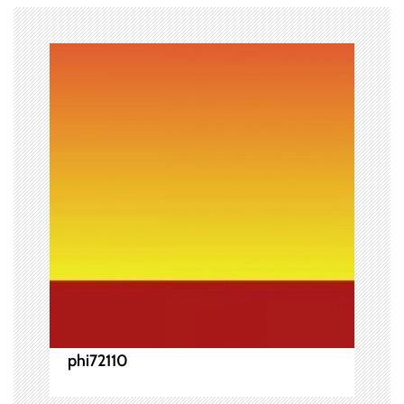
ビ
ゲ
ー
シ
ョ
ン
phi72110