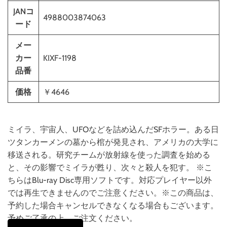
JANコ
4988003874063
ード
メー
カー
KIXF-1198
品番
価格
￥4646
ミイラ、宇宙人、UFOなどを詰め込んだSFホラー。ある日
ツタンカーメンの墓から棺が発見され、アメリカの大学に
移送される。研究チームが放射線を使った調査を始める
と、その影響でミイラが甦り、次々と殺人を犯す。 ※こ
ちらはBlu-ray Disc専用ソフトです。対応プレイヤー以外
では再生できませんのでご注意ください。※この商品は、
予約した場合キャンセルできなくなる場合もございます。
予めご了承の上、ご注文ください。