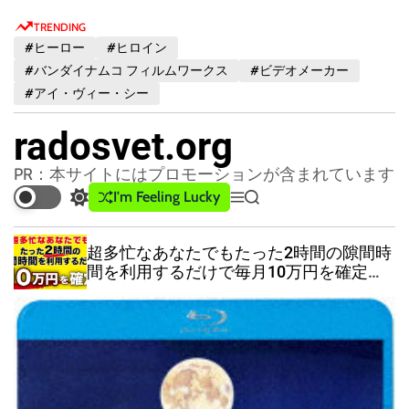
S
TRENDING
k
#ヒーロー
#ヒロイン
i
#バンダイナムコ フィルムワークス
#ビデオメーカー
p
#アイ・ヴィー・シー
t
o
radosvet.org
c
o
PR：本サイトにはプロモーションが含まれています
n
I'm Feeling Lucky
S
M
S
t
w
e
e
e
i
n
a
超多忙なあなたでもたった2時間の隙間時
t
u
r
n
間を利用するだけで毎月10万円を確定で
c
c
t
きる超楽ちん副業メソッド【特典付】
h
h
c
o
l
o
r
m