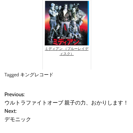
ミディアン （ブルーレイデ
ィスク）
Tagged
キングレコード
Previous:
投
ウルトラファイトオーブ 親子の力、おかりします！
稿
Next:
デモニック
ナ