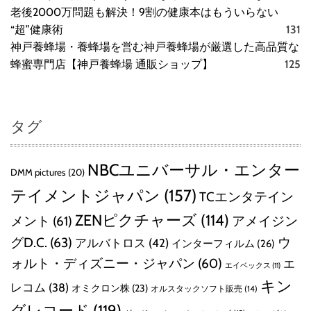
老後2000万問題も解決！9割の健康本はもういらない
“超”健康術
131
神戸養蜂場・養蜂場を営む神戸養蜂場が厳選した高品質な
蜂蜜専門店【神戸養蜂場 通販ショップ】
125
タグ
NBCユニバーサル・エンター
DMM pictures
(20)
テイメントジャパン
(157)
TCエンタテイン
ZENピクチャーズ
(114)
メント
(61)
アメイジン
グD.C.
(63)
ウ
アルバトロス
(42)
インターフィルム
(26)
ォルト・ディズニー・ジャパン
(60)
エ
エイベックス
(11)
キン
レコム
(38)
オミクロン株
(23)
オルスタックソフト販売
(14)
グレコード
(119)