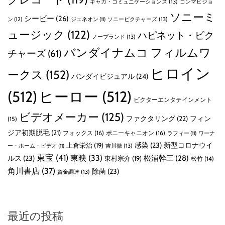
ギャガ・コミュニケーションズ
(13)
コンマビジョ
ソニーミ
シービー
(26)
ン
(12)
ソニーピクチャーズ
(13)
ジェネオン
(11)
ュージック
(122)
ハピネット・ピク
ノーブランド
(13)
バンダイナムコ フィルムワ
チャーズ
(61)
ヒロイン
ークス
(152)
バンダイビジュアル
(24)
(512)
ヒーロー
(512)
ビクターエンタテインメント
ビデオメーカー
(125)
ファクタリング
(22)
フィン
(15)
ジア初期脱毛
(21)
フォックス
(16)
ポニーキャニオン
(16)
ラフィー
(11)
ワーナ
感染
(23)
新型コロナウイ
上倉栄治
(19)
吉川徹
(13)
ー・ホーム・ビデオ
(11)
東宝
(41)
東映
(33)
ルス
(23)
松浦幹三
(28)
東村宗介
(19)
松竹
(14)
角川書店
(37)
除菌
(23)
資金調達
(13)
最近の投稿