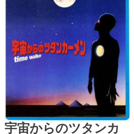
o
d
e
宇宙からのツタンカ