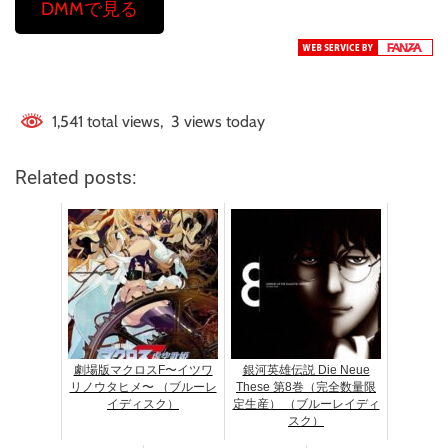
DMMで見る
1,541 total views, 3 views today
Related posts:
劇場版マクロスF〜イツワ
銀河英雄伝説 Die Neue
リノウタヒメ〜 （ブルーレ
These 第8巻（完全数量限
イディスク）
定生産） （ブルーレイディ
スク）