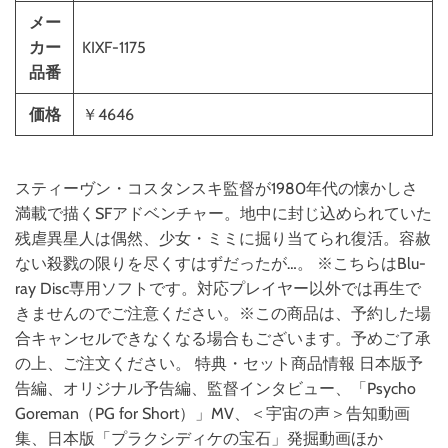
メー
カー
KIXF-1175
品番
価格
￥4646
スティーヴン・コスタンスキ監督が1980年代の懐かしさ
満載で描くSFアドベンチャー。地中に封じ込められていた
残虐異星人は偶然、少女・ミミに掘り当てられ復活。容赦
ない殺戮の限りを尽くすはずだったが…。 ※こちらはBlu-
ray Disc専用ソフトです。対応プレイヤー以外では再生で
きませんのでご注意ください。※この商品は、予約した場
合キャンセルできなくなる場合もございます。予めご了承
の上、ご注文ください。 特典・セット商品情報 日本版予
告編、オリジナル予告編、監督インタビュー、「Psycho
Goreman（PG for Short）」MV、＜宇宙の声＞告知動画
集、日本版「プラクシディケの宝石」発掘動画ほか