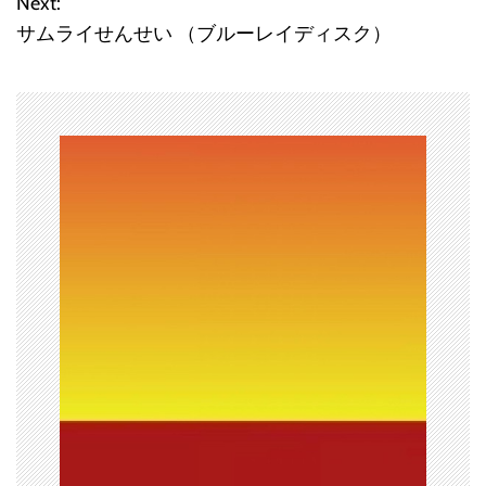
Next:
サムライせんせい （ブルーレイディスク）
ナ
ビ
ゲ
ー
シ
ョ
ン