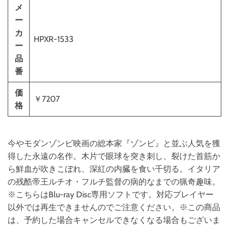
メ
ー
カ
HPXR-1533
ー
品
番
価
￥7207
格
今やモダンゾンビ映画の総本家『ゾンビ』と並ぶ人気を獲
得した永遠の名作。木片で眼球を突き刺し、裂けた首筋か
ら鮮血が吹きこぼれ、深紅の内臓を食い千切る。イタリア
の残酷帝王ルチオ・フルチ監督の病的なまでの猟奇趣味。
※こちらはBlu-ray Disc専用ソフトです。対応プレイヤー
以外では再生できませんのでご注意ください。※この商品
は、予約した場合キャンセルできなくなる場合もございま