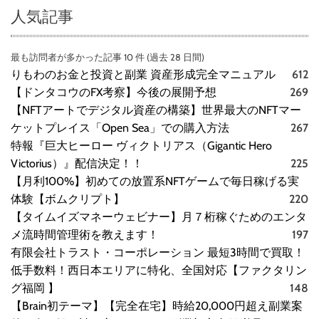
人気記事
最も訪問者が多かった記事 10 件 (過去 28 日間)
りもわのお金と投資と副業 資産形成完全マニュアル
612
【ドンタコウのFX考察】今後の展開予想
269
【NFTアートでデジタル資産の構築】世界最大のNFTマー
ケットプレイス「Open Sea」での購入方法
267
特報『巨大ヒーロー ヴィクトリアス（Gigantic Hero
Victorius）』配信決定！！
225
【月利100%】初めての放置系NFTゲームで毎日稼げる実
体験【ボムクリプト】
220
【タイムイズマネーウェビナー】月７桁稼ぐためのエンタ
メ流時間管理術を教えます！
197
有限会社トラスト・コーポレーション 最短3時間で買取！
低手数料！西日本エリアに特化、全国対応【ファクタリン
グ福岡 】
148
【Brain初テーマ】【完全在宅】時給20,000円超え副業案