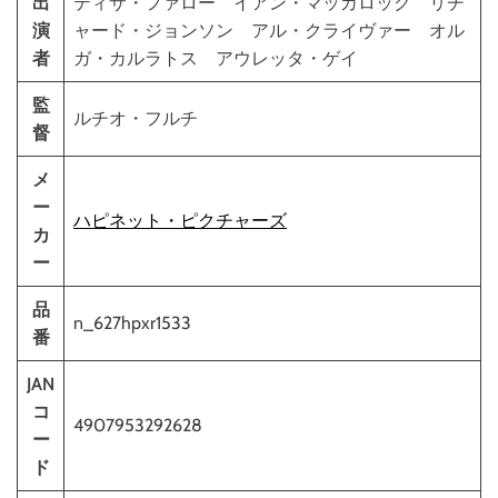
出
ティサ・ファロー イアン・マッカロック リチ
演
ャード・ジョンソン アル・クライヴァー オル
者
ガ・カルラトス アウレッタ・ゲイ
監
ルチオ・フルチ
督
メ
ー
ハピネット・ピクチャーズ
カ
ー
品
n_627hpxr1533
番
JAN
コ
4907953292628
ー
ド