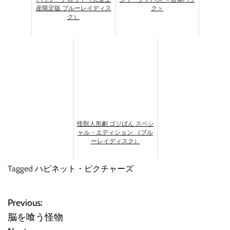
産限定版 ブルーレイディス
ク＞
ク）
怪獣人形劇 ゴジばん スペシ
ャル・エディション （ブル
ーレイディスク）
Tagged
ハピネット・ピクチャーズ
Previous:
投
脳を喰う怪物
稿