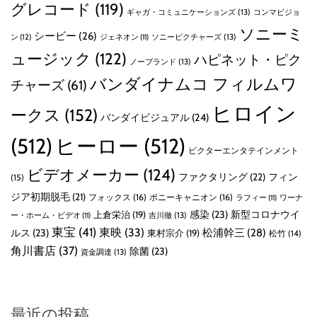
グレコード
(119)
ギャガ・コミュニケーションズ
(13)
コンマビジョ
ソニーミ
シービー
(26)
ン
(12)
ソニーピクチャーズ
(13)
ジェネオン
(11)
ュージック
(122)
ハピネット・ピク
ノーブランド
(13)
バンダイナムコ フィルムワ
チャーズ
(61)
ヒロイン
ークス
(152)
バンダイビジュアル
(24)
(512)
ヒーロー
(512)
ビクターエンタテインメント
ビデオメーカー
(124)
ファクタリング
(22)
フィン
(15)
ジア初期脱毛
(21)
フォックス
(16)
ポニーキャニオン
(16)
ラフィー
(11)
ワーナ
感染
(23)
新型コロナウイ
上倉栄治
(19)
吉川徹
(13)
ー・ホーム・ビデオ
(11)
東宝
(41)
東映
(33)
ルス
(23)
松浦幹三
(28)
東村宗介
(19)
松竹
(14)
角川書店
(37)
除菌
(23)
資金調達
(13)
最近の投稿