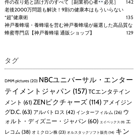
件の在り処と請け方のすべて［副業初心者
必見］
142
老後2000万問題も解決！9割の健康本はもういらない
“超”健康術
135
神戸養蜂場・養蜂場を営む神戸養蜂場が厳選した高品質な
蜂蜜専門店【神戸養蜂場 通販ショップ】
129
タグ
NBCユニバーサル・エンター
DMM pictures
(20)
テイメントジャパン
(157)
TCエンタテイン
ZENピクチャーズ
(114)
メント
(61)
アメイジン
グD.C.
(63)
ウ
アルバトロス
(42)
インターフィルム
(26)
ォルト・ディズニー・ジャパン
(60)
エ
エイベックス
(11)
キン
レコム
(38)
オミクロン株
(23)
オルスタックソフト販売
(14)