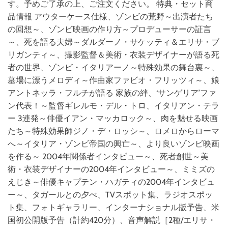
す。予めご了承の上、ご注文ください。 特典・セット商
品情報 アウターケース仕様、ゾンビの荒野～出演者たち
の回想～、ゾンビ映画の作り方～プロデューサーの証言
～、死を語る夫婦～ダルダーノ・サケッティ＆エリサ・ブ
リガンティ～、撮影監督＆美術・衣装デザイナーが語る死
者の世界、ゾンビ・イタリアーノ～特殊効果の舞台裏～、
墓場に漂うメロディ～作曲家ファビオ・フリッツィ～、娘
アントネッラ・フルチが語る 家族の絆、‘サンゲリア’ファ
ン代表！～監督ギレルモ・デル・トロ、イタリアン・テラ
ー 3連発～俳優イアン・マッカロック～、肉を魅せる映画
たち～特殊効果師ジノ・デ・ロッシ～、ロメロからローマ
へ～イタリア・ゾンビ帝国の興亡～、より良いゾンビ映画
を作る～ 2004年関係者インタビュー～、死者創世～美
術・衣装デザイナーの2004年インタビュー～、ミミズの
えじき～俳優キャプテン・ハガティの2004年インタビュ
ー～、タガールとの夕べ、TVスポット集、ラジオスポッ
ト集、フォトギャラリー、インターナショナル版予告、米
国初公開版予告（計約420分）、音声解説［2種/エリサ・