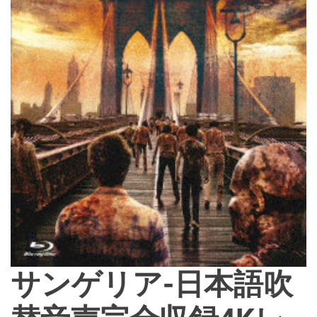
d
e
サンゲリア-日本語吹