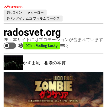
S
TRENDING
k
#ヒロイン
#ヒーロー
i
#バンダイナムコ フィルムワークス
p
t
radosvet.org
o
c
PR：本サイトにはプロモーションが含まれています
o
I'm Feeling Lucky
S
M
S
n
w
e
e
t
i
n
a
t
u
r
かずま流 相場の本質
e
c
c
n
h
h
t
c
o
l
o
r
m
o