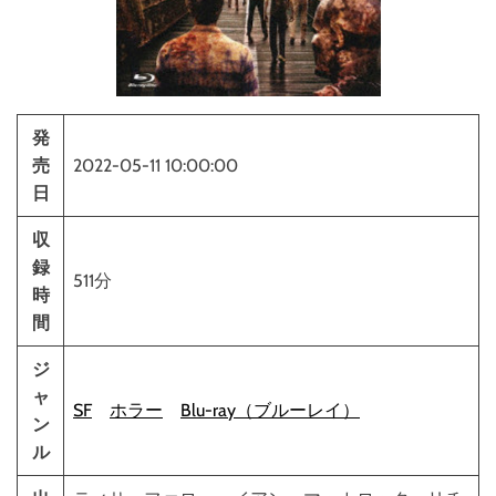
発
売
2022-05-11 10:00:00
日
収
録
511分
時
間
ジ
ャ
SF
ホラー
Blu-ray（ブルーレイ）
ン
ル