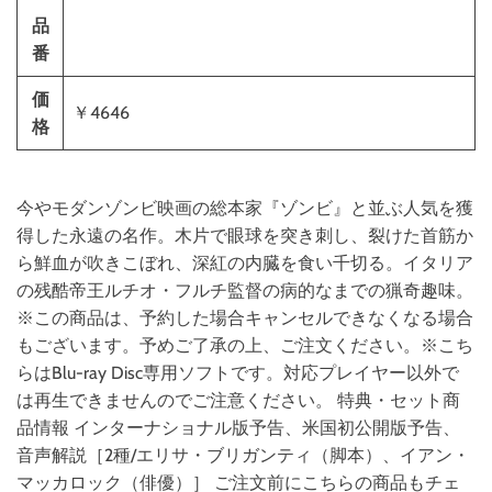
品
番
価
￥4646
格
今やモダンゾンビ映画の総本家『ゾンビ』と並ぶ人気を獲
得した永遠の名作。木片で眼球を突き刺し、裂けた首筋か
ら鮮血が吹きこぼれ、深紅の内臓を食い千切る。イタリア
の残酷帝王ルチオ・フルチ監督の病的なまでの猟奇趣味。
※この商品は、予約した場合キャンセルできなくなる場合
もございます。予めご了承の上、ご注文ください。※こち
らはBlu-ray Disc専用ソフトです。対応プレイヤー以外で
は再生できませんのでご注意ください。 特典・セット商
品情報 インターナショナル版予告、米国初公開版予告、
音声解説［2種/エリサ・ブリガンティ（脚本）、イアン・
マッカロック（俳優）］ ご注文前にこちらの商品もチェ