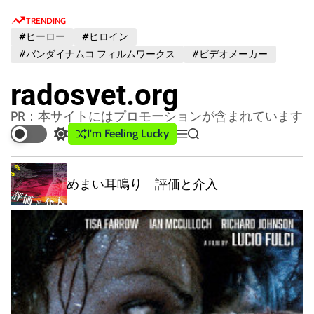
S
TRENDING
k
#ヒーロー
#ヒロイン
i
#バンダイナムコ フィルムワークス
#ビデオメーカー
p
t
radosvet.org
o
c
PR：本サイトにはプロモーションが含まれています
o
I'm Feeling Lucky
S
M
S
n
w
e
e
t
i
n
a
t
u
r
めまい耳鳴り 評価と介入
e
c
c
n
h
h
t
c
o
l
o
r
m
o