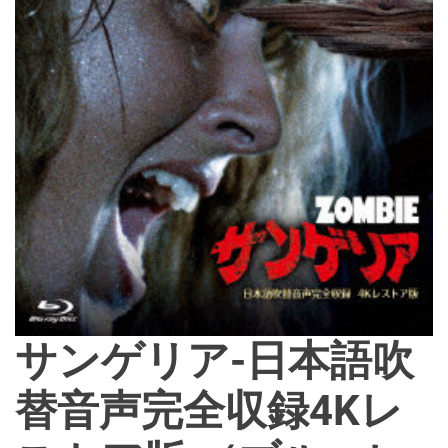
d
e
サンゲリア-日本語吹
替音声完全収録4Kレ