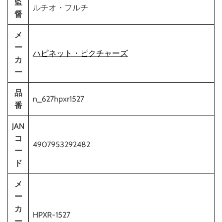
監
ルチオ・フルチ
督
メ
ー
ハピネット・ピクチャーズ
カ
ー
品
n_627hpxr1527
番
JAN
コ
4907953292482
ー
ド
メ
ー
カ
HPXR-1527
ー