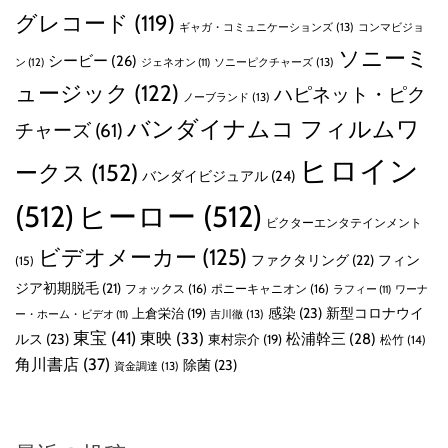
グレコード
(119)
ギャガ・コミュニケーションズ
(13)
コンマビジョ
ソニーミ
シービー
(26)
ン
(12)
ソニーピクチャーズ
(13)
ジェネオン
(11)
ュージック
(122)
ハピネット・ピク
ノーブランド
(13)
バンダイナムコ フィルムワ
チャーズ
(61)
ヒロイン
ークス
(152)
バンダイビジュアル
(24)
(512)
ヒーロー
(512)
ビクターエンタテインメント
ビデオメーカー
(125)
ファクタリング
(22)
フィン
(15)
ジア初期脱毛
(21)
フォックス
(16)
ポニーキャニオン
(16)
ラフィー
(11)
ワーナ
感染
(23)
新型コロナウイ
上倉栄治
(19)
吉川徹
(13)
ー・ホーム・ビデオ
(11)
東宝
(41)
東映
(33)
ルス
(23)
松浦幹三
(28)
東村宗介
(19)
松竹
(14)
角川書店
(37)
除菌
(23)
資金調達
(13)