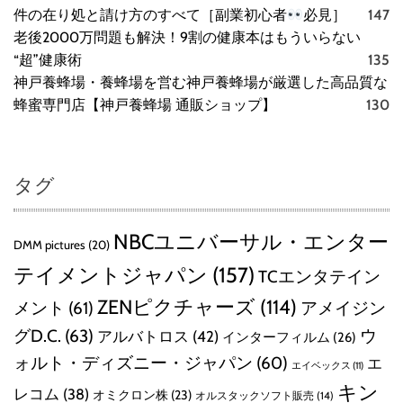
件の在り処と請け方のすべて［副業初心者
必見］
147
老後2000万問題も解決！9割の健康本はもういらない
“超”健康術
135
神戸養蜂場・養蜂場を営む神戸養蜂場が厳選した高品質な
蜂蜜専門店【神戸養蜂場 通販ショップ】
130
タグ
NBCユニバーサル・エンター
DMM pictures
(20)
テイメントジャパン
(157)
TCエンタテイン
ZENピクチャーズ
(114)
メント
(61)
アメイジン
グD.C.
(63)
ウ
アルバトロス
(42)
インターフィルム
(26)
ォルト・ディズニー・ジャパン
(60)
エ
エイベックス
(11)
キン
レコム
(38)
オミクロン株
(23)
オルスタックソフト販売
(14)