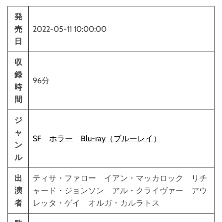
発
売
2022-05-11 10:00:00
日
収
録
96分
時
間
ジ
ャ
SF
ホラー
Blu-ray（ブルーレイ）
ン
ル
出
ティサ・ファロー イアン・マッカロック リチ
演
ャード・ジョンソン アル・クライヴァー アウ
者
レッタ・ゲイ オルガ・カルラトス