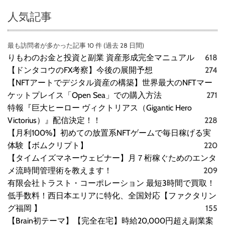
人気記事
最も訪問者が多かった記事 10 件 (過去 28 日間)
りもわのお金と投資と副業 資産形成完全マニュアル
618
【ドンタコウのFX考察】今後の展開予想
274
【NFTアートでデジタル資産の構築】世界最大のNFTマー
ケットプレイス「Open Sea」での購入方法
271
特報『巨大ヒーロー ヴィクトリアス（Gigantic Hero
Victorius）』配信決定！！
228
【月利100%】初めての放置系NFTゲームで毎日稼げる実
体験【ボムクリプト】
220
【タイムイズマネーウェビナー】月７桁稼ぐためのエンタ
メ流時間管理術を教えます！
209
有限会社トラスト・コーポレーション 最短3時間で買取！
低手数料！西日本エリアに特化、全国対応【ファクタリン
グ福岡 】
155
【Brain初テーマ】【完全在宅】時給20,000円超え副業案