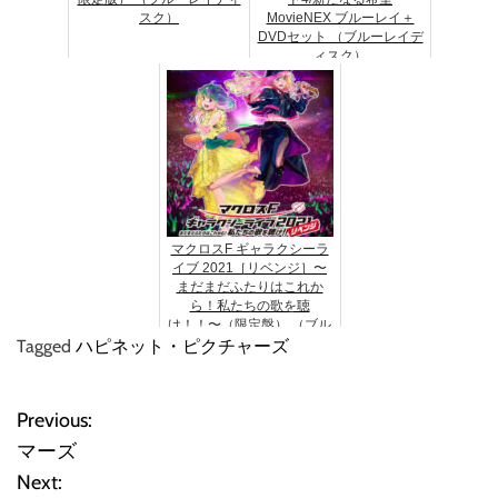
スク）
MovieNEX ブルーレイ＋
DVDセット （ブルーレイデ
ィスク）
マクロスF ギャラクシーラ
イブ 2021［リベンジ］〜
まだまだふたりはこれか
ら！私たちの歌を聴
け！！〜（限定盤） （ブル
Tagged
ハピネット・ピクチャーズ
ーレイディスク）
Previous:
投
マーズ
稿
Next: