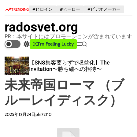
S
#ヒロイン
#ヒーロー
#ビデオメーカー
TRENDING
k
i
radosvet.org
p
t
PR：本サイトにはプロモーションが含まれています
o
I'm Feeling Lucky
S
M
S
c
w
e
e
o
i
n
a
【SNS集客要らずで収益化】The
n
t
u
r
Invitation〜勝ち確への招待〜
c
c
t
h
h
e
未来帝国ローマ （ブ
c
n
o
t
l
ルーレイディスク）
o
r
m
2025年12月24日
phi72110
o
d
e