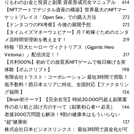
りもわのお金と投資と副業 資産形成完全マニュアル
614
【NFTアートでデジタル資産の構築】世界最大のNFTマー
ケットプレイス「Open Sea」での購入方法
272
【ドンタコウのFX考察】今後の展開予想
272
【タイムイズマネーウェビナー】月７桁稼ぐためのエンタ
メ流時間管理術を教えます！
219
特報『巨大ヒーロー ヴィクトリアス（Gigantic Hero
Victorius）』配信決定！！
217
【月利100%】初めての放置系NFTゲームで毎日稼げる実
体験【ボムクリプト】
198
有限会社トラスト・コーポレーション 最短3時間で買取！
低手数料！西日本エリアに特化、全国対応【ファクタリン
グ福岡 】
156
【Brain初テーマ】【完全在宅】時給20,000円超え副業案
件の在り処と請け方のすべて［副業初心者
必見］
146
老後2000万問題も解決！9割の健康本はもういらない
“超”健康術
127
株式会社日本ビジネスリンクス： 最短2時間で資金化が可