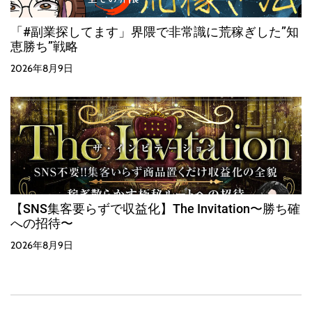
「#副業探してます」界隈で非常識に荒稼ぎした”知
恵勝ち”戦略
2026年8月9日
【SNS集客要らずで収益化】The Invitation〜勝ち確
への招待〜
2026年8月9日