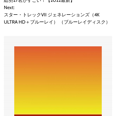
総勢27名がすごい！【2022最新】
Next:
ナ
スター・トレックVII ジェネレーションズ（4K
ビ
ULTRA HD＋ブルーレイ） （ブルーレイディスク）
ゲ
ー
シ
ョ
ン