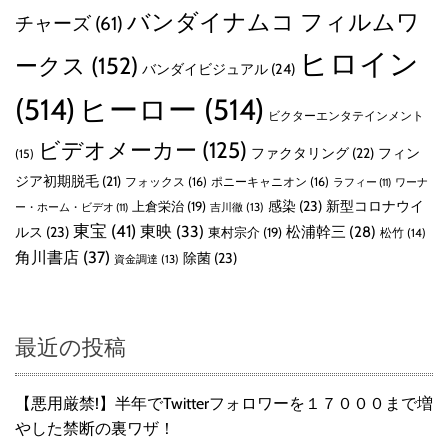
バンダイナムコ フィルムワ
チャーズ
(61)
ヒロイン
ークス
(152)
バンダイビジュアル
(24)
(514)
ヒーロー
(514)
ビクターエンタテインメント
ビデオメーカー
(125)
ファクタリング
(22)
フィン
(15)
ジア初期脱毛
(21)
フォックス
(16)
ポニーキャニオン
(16)
ラフィー
(11)
ワーナ
感染
(23)
新型コロナウイ
上倉栄治
(19)
吉川徹
(13)
ー・ホーム・ビデオ
(11)
東宝
(41)
東映
(33)
ルス
(23)
松浦幹三
(28)
東村宗介
(19)
松竹
(14)
角川書店
(37)
除菌
(23)
資金調達
(13)
最近の投稿
【悪用厳禁!】半年でTwitterフォロワーを１７０００まで増
やした禁断の裏ワザ！