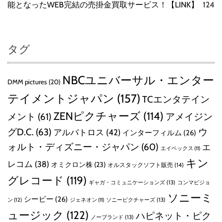
能となったWEB完結の売掛金買取サービス！【LINK】
124
タグ
NBCユニバーサル・エンター
DMM pictures
(20)
テイメントジャパン
(157)
TCエンタテイン
ZENピクチャーズ
(114)
メント
(61)
アメイジン
グD.C.
(63)
ウ
アルバトロス
(42)
インターフィルム
(26)
ォルト・ディズニー・ジャパン
(60)
エ
エイベックス
(11)
キン
レコム
(38)
オミクロン株
(23)
オルスタックソフト販売
(14)
グレコード
(119)
ギャガ・コミュニケーションズ
(13)
コンマビジョ
ソニーミ
シービー
(26)
ン
(12)
ソニーピクチャーズ
(13)
ジェネオン
(11)
ュージック
(122)
ハピネット・ピク
ノーブランド
(13)