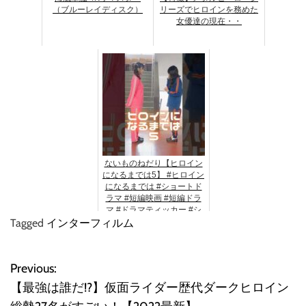
（ブルーレイディスク）
リーズでヒロインを務めた
女優達の現在・・
ないものねだり【ヒロイン
になるまでは5】 #ヒロイン
になるまでは #ショートド
ラマ #短編映画 #短編ドラ
マ #ドラマティッカー #シ
Tagged
インターフィルム
ョートフィルム #shorts.
Previous:
投
【最強は誰だ!?】仮面ライダー歴代ダークヒロイン
稿