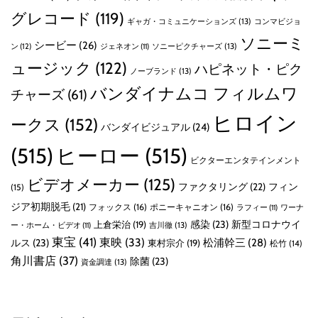
グレコード
(119)
ギャガ・コミュニケーションズ
(13)
コンマビジョ
ソニーミ
シービー
(26)
ン
(12)
ソニーピクチャーズ
(13)
ジェネオン
(11)
ュージック
(122)
ハピネット・ピク
ノーブランド
(13)
バンダイナムコ フィルムワ
チャーズ
(61)
ヒロイン
ークス
(152)
バンダイビジュアル
(24)
(515)
ヒーロー
(515)
ビクターエンタテインメント
ビデオメーカー
(125)
ファクタリング
(22)
フィン
(15)
ジア初期脱毛
(21)
フォックス
(16)
ポニーキャニオン
(16)
ラフィー
(11)
ワーナ
感染
(23)
新型コロナウイ
上倉栄治
(19)
吉川徹
(13)
ー・ホーム・ビデオ
(11)
東宝
(41)
東映
(33)
ルス
(23)
松浦幹三
(28)
東村宗介
(19)
松竹
(14)
角川書店
(37)
除菌
(23)
資金調達
(13)