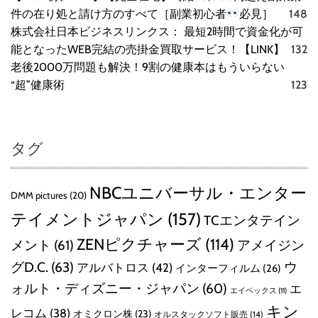
件の在り処と請け方のすべて［副業初心者
必見］
148
株式会社日本ビジネスリンクス： 最短2時間で資金化が可
能となったWEB完結の売掛金買取サービス！【LINK】
132
老後2000万問題も解決！9割の健康本はもういらない
“超”健康術
123
タグ
NBCユニバーサル・エンター
DMM pictures
(20)
テイメントジャパン
(157)
TCエンタテイン
ZENピクチャーズ
(114)
メント
(61)
アメイジン
グD.C.
(63)
ウ
アルバトロス
(42)
インターフィルム
(26)
ォルト・ディズニー・ジャパン
(60)
エ
エイベックス
(11)
キン
レコム
(38)
オミクロン株
(23)
オルスタックソフト販売
(14)