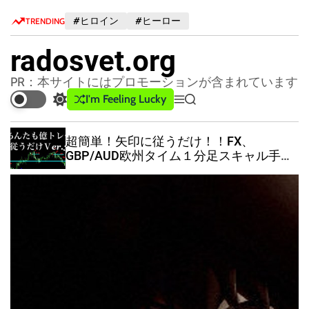
S
#ヒロイン
#ヒーロー
TRENDING
k
i
radosvet.org
p
t
PR：本サイトにはプロモーションが含まれています
o
I'm Feeling Lucky
S
M
S
c
w
e
e
o
i
n
a
超簡単！矢印に従うだけ！！FX、
n
t
u
r
GBP/AUD欧州タイム１分足スキャル手法
c
c
t
Ver.3（特典付き）
h
h
e
c
n
o
t
l
o
r
m
o
d
e