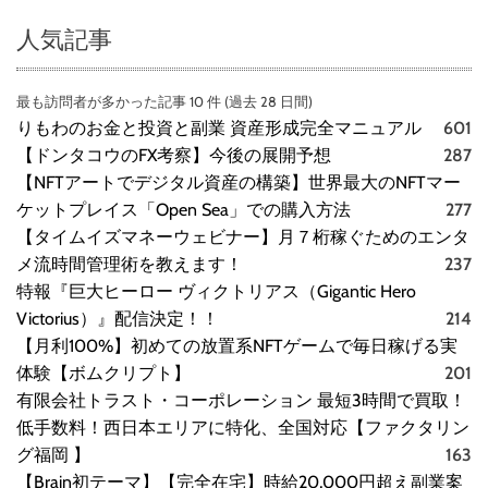
人気記事
最も訪問者が多かった記事 10 件 (過去 28 日間)
りもわのお金と投資と副業 資産形成完全マニュアル
601
【ドンタコウのFX考察】今後の展開予想
287
【NFTアートでデジタル資産の構築】世界最大のNFTマー
ケットプレイス「Open Sea」での購入方法
277
【タイムイズマネーウェビナー】月７桁稼ぐためのエンタ
メ流時間管理術を教えます！
237
特報『巨大ヒーロー ヴィクトリアス（Gigantic Hero
Victorius）』配信決定！！
214
【月利100%】初めての放置系NFTゲームで毎日稼げる実
体験【ボムクリプト】
201
有限会社トラスト・コーポレーション 最短3時間で買取！
低手数料！西日本エリアに特化、全国対応【ファクタリン
グ福岡 】
163
【Brain初テーマ】【完全在宅】時給20,000円超え副業案