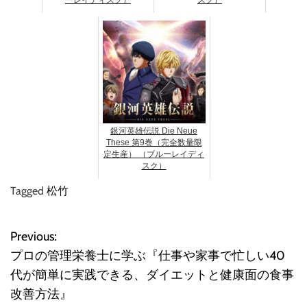
ーレイディスク）
スク）
銀河英雄伝説 Die Neue
These 第9巻（完全数量限
定生産） （ブルーレイディ
スク）
Tagged
松竹
Previous:
投
プロの管理栄養士に学ぶ『仕事や家事で忙しい40
稿
代が簡単に実践できる、ダイエットと健康面の食事
改善方法』
ナ