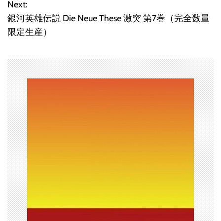
Next:
ビ
銀河英雄伝説 Die Neue These 激突 第7巻（完全数量
限定生産）
ゲ
ー
シ
ョ
ン