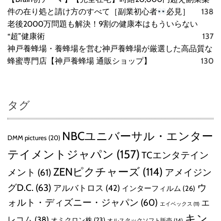
件の在り処と請け方のすべて［副業初心者
必見］
138
老後2000万問題も解決！9割の健康本はもういらない
“超”健康術
137
神戸養蜂場・養蜂場を営む神戸養蜂場が厳選した高品質な
蜂蜜専門店【神戸養蜂場 通販ショップ】
130
タグ
NBCユニバーサル・エンター
DMM pictures
(20)
テイメントジャパン
(157)
TCエンタテイン
ZENピクチャーズ
(114)
メント
(61)
アメイジン
グD.C.
(63)
ウ
アルバトロス
(42)
インターフィルム
(26)
ォルト・ディズニー・ジャパン
(60)
エ
エイベックス
(11)
キン
レコム
(38)
オミクロン株
(23)
オルスタックソフト販売
(14)