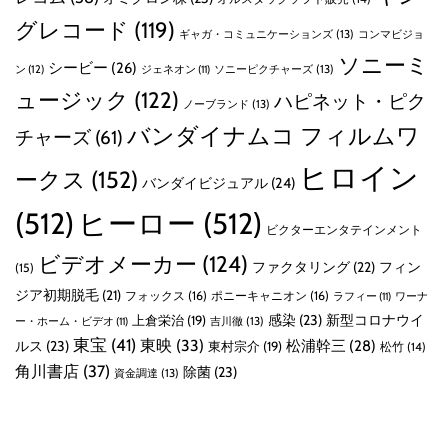
グレコード
(119)
ギャガ・コミュニケーションズ
(13)
コンマビジョ
ソニーミ
シービー
(26)
ン
(12)
ソニーピクチャーズ
(13)
ジェネオン
(11)
ュージック
(122)
ハピネット・ピク
ノーブランド
(13)
バンダイナムコ フィルムワ
チャーズ
(61)
ヒロイン
ークス
(152)
バンダイビジュアル
(24)
(512)
ヒーロー
(512)
ビクターエンタテインメント
ビデオメーカー
(124)
ファクタリング
(22)
フィン
(15)
ジア初期脱毛
(21)
フォックス
(16)
ポニーキャニオン
(16)
ラフィー
(11)
ワーナ
感染
(23)
新型コロナウイ
上倉栄治
(19)
吉川徹
(13)
ー・ホーム・ビデオ
(11)
東宝
(41)
東映
(33)
ルス
(23)
松浦幹三
(28)
東村宗介
(19)
松竹
(14)
角川書店
(37)
除菌
(23)
資金調達
(13)