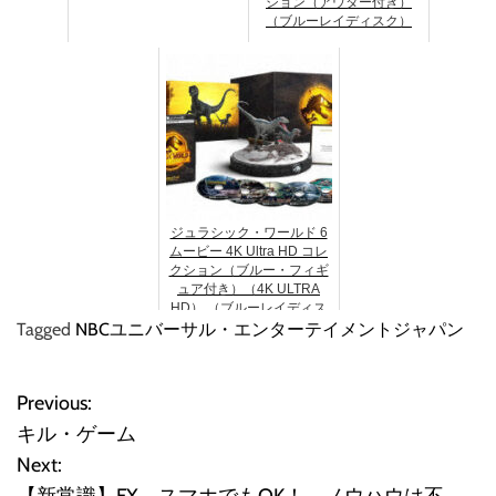
ション（アウター付き）
（ブルーレイディスク）
ジュラシック・ワールド 6
ムービー 4K Ultra HD コレ
クション（ブルー・フィギ
ュア付き）（4K ULTRA
HD） （ブルーレイディス
Tagged
NBCユニバーサル・エンターテイメントジャパン
ク）
Previous:
投
キル・ゲーム
稿
Next:
【新常識】FX スマホでもOK！ ノウハウは不