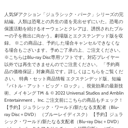
人気SFアクション「ジュラシック・パーク」シリーズの完
結編。人類は恐竜との共生の道を見出せずにいた。恐竜の
保護活動を続けるオーウェンとクレアは、誘拐されたブル
ーの子を救出に向かう。劇場版とエクステンデッド版を収
録。 ※この商品は、予約した場合キャンセルできなくな
る場合もございます。予めご了承の上、ご注文ください。
※こちらはBlu-ray Disc専用ソフトです。対応プレイヤー
以外では再生できませんのでご注意ください。 「予約商
品の価格保証」対象商品です。詳しくはこちらをご覧くだ
さい。 特典・セット商品情報 エクステンデッド版、短編
『バトル・アット・ビッグ・ロック』、視覚効果の最新技
術、メイキング TM ＆ © 2022 Universal Studios and Amblin
Entertainment， Inc. ご注文前にこちらの商品もチェック！
【予約】ジュラシック・ワールド/新たなる支配者（Blu-
ray Disc＋DVD） （ブルーレイディスク） 【予約】ジュラ
シック・ワールド/新たなる支配者（Blu-ray Disc＋DVD）