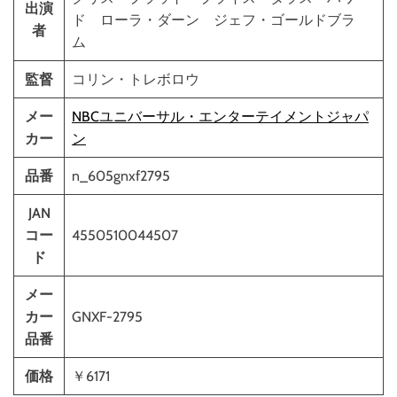
出演
ド ローラ・ダーン ジェフ・ゴールドブラ
者
ム
監督
コリン・トレボロウ
メー
NBCユニバーサル・エンターテイメントジャパ
カー
ン
品番
n_605gnxf2795
JAN
コー
4550510044507
ド
メー
カー
GNXF-2795
品番
価格
￥6171