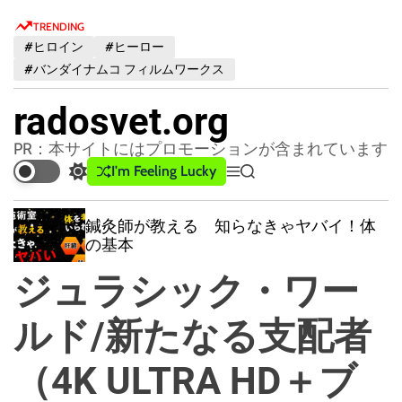
S
TRENDING
k
#ヒロイン
#ヒーロー
i
#バンダイナムコ フィルムワークス
p
t
radosvet.org
o
c
PR：本サイトにはプロモーションが含まれています
o
I'm Feeling Lucky
S
M
S
n
w
e
e
t
i
n
a
鍼灸師が教える 知らなきゃヤバイ！体
t
u
r
e
の基本
c
c
n
h
h
ジュラシック・ワー
t
c
o
l
ルド/新たなる支配者
o
r
（4K ULTRA HD＋ブ
m
o