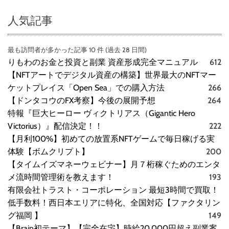
人気記事
最も訪問者が多かった記事 10 件 (過去 28 日間)
りもわのお金と投資と副業 資産形成完全マニュアル
612
【NFTアートでデジタル資産の構築】世界最大のNFTマー
ケットプレイス「Open Sea」での購入方法
266
【ドンタコウのFX考察】今後の展開予想
264
特報『巨大ヒーロー ヴィクトリアス（Gigantic Hero
Victorius）』配信決定！！
222
【月利100%】初めての放置系NFTゲームで毎日稼げる実
体験【ボムクリプト】
200
【タイムイズマネーウェビナー】月７桁稼ぐためのエンタ
メ流時間管理術を教えます！
193
有限会社トラスト・コーポレーション 最短3時間で買取！
低手数料！西日本エリアに特化、全国対応【ファクタリン
グ福岡 】
149
【Brain初テーマ】【完全在宅】時給20,000円超え副業案