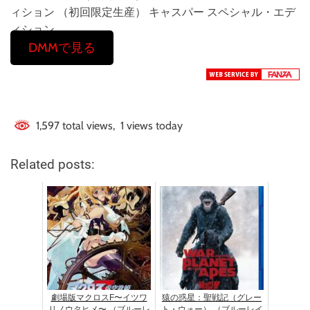
ィション （初回限定生産） キャスパー スペシャル・エデ
ィション
DMMで見る
1,597 total views, 1 views today
Related posts:
劇場版マクロスF〜イツワ
猿の惑星：聖戦記（グレー
リノウタヒメ〜 （ブルーレ
ト・ウォー） （ブルーレイ