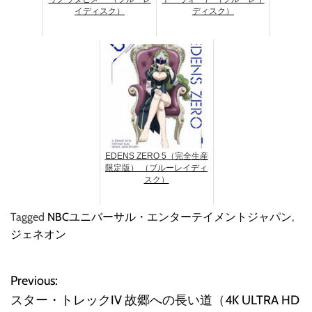
イディスク）
ディスク）
EDENS ZERO 5（完全生産
限定版） （ブルーレイディ
スク）
Tagged
NBCユニバーサル・エンターテイメントジャパン
,
ジェネオン
Previous:
投
スター・トレックIV 故郷への長い道（4K ULTRA HD