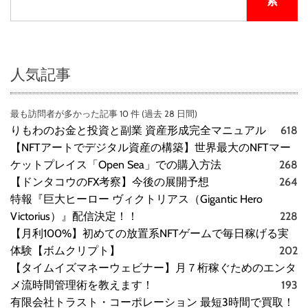
索
人気記事
最も訪問者が多かった記事 10 件 (過去 28 日間)
りもわのお金と投資と副業 資産形成完全マニュアル
618
【NFTアートでデジタル資産の構築】世界最大のNFTマー
ケットプレイス「Open Sea」での購入方法
268
【ドンタコウのFX考察】今後の展開予想
264
特報『巨大ヒーロー ヴィクトリアス（Gigantic Hero
Victorius）』配信決定！！
228
【月利100%】初めての放置系NFTゲームで毎日稼げる実
体験【ボムクリプト】
202
【タイムイズマネーウェビナー】月７桁稼ぐためのエンタ
メ流時間管理術を教えます！
193
有限会社トラスト・コーポレーション 最短3時間で買取！