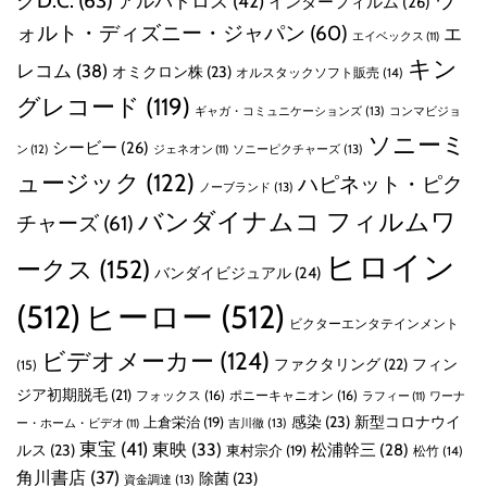
グD.C.
(63)
ウ
アルバトロス
(42)
インターフィルム
(26)
ォルト・ディズニー・ジャパン
(60)
エ
エイベックス
(11)
キン
レコム
(38)
オミクロン株
(23)
オルスタックソフト販売
(14)
グレコード
(119)
ギャガ・コミュニケーションズ
(13)
コンマビジョ
ソニーミ
シービー
(26)
ン
(12)
ソニーピクチャーズ
(13)
ジェネオン
(11)
ュージック
(122)
ハピネット・ピク
ノーブランド
(13)
バンダイナムコ フィルムワ
チャーズ
(61)
ヒロイン
ークス
(152)
バンダイビジュアル
(24)
(512)
ヒーロー
(512)
ビクターエンタテインメント
ビデオメーカー
(124)
ファクタリング
(22)
フィン
(15)
ジア初期脱毛
(21)
フォックス
(16)
ポニーキャニオン
(16)
ラフィー
(11)
ワーナ
感染
(23)
新型コロナウイ
上倉栄治
(19)
吉川徹
(13)
ー・ホーム・ビデオ
(11)
東宝
(41)
東映
(33)
ルス
(23)
松浦幹三
(28)
東村宗介
(19)
松竹
(14)
角川書店
(37)
除菌
(23)
資金調達
(13)