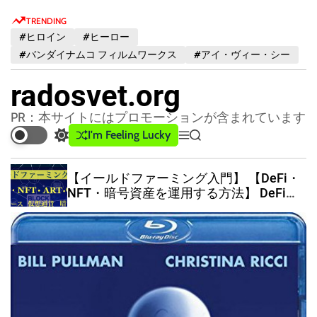
S
TRENDING
k
#ヒロイン
#ヒーロー
i
#バンダイナムコ フィルムワークス
#アイ・ヴィー・シー
p
t
radosvet.org
o
c
PR：本サイトにはプロモーションが含まれています
o
I'm Feeling Lucky
S
M
S
n
w
e
e
t
i
n
a
【イールドファーミング入門】 【DeFi・
t
u
r
e
NFT・暗号資産を運用する方法】 DeFi・
c
c
n
イールドファーミングで資産を運用する
h
h
t
仕組み ・ビットコインを売らずに運用す
c
る方法
o
l
o
r
m
o