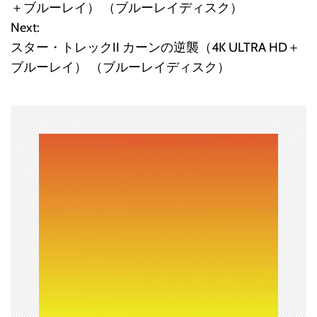
稿
＋ブルーレイ） （ブルーレイディスク）
Next:
ナ
スター・トレックII カーンの逆襲（4K ULTRA HD＋
ビ
ブルーレイ） （ブルーレイディスク）
ゲ
ー
シ
ョ
ン