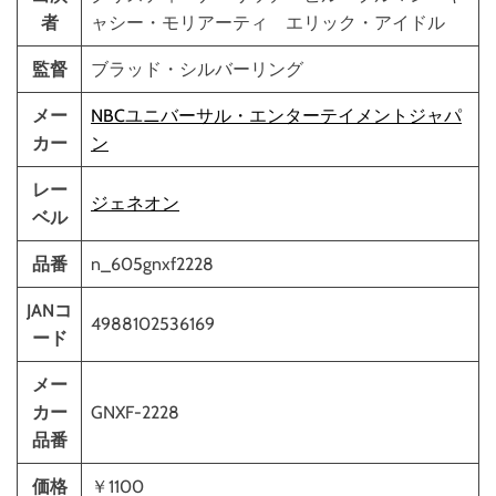
者
ャシー・モリアーティ エリック・アイドル
監督
ブラッド・シルバーリング
メー
NBCユニバーサル・エンターテイメントジャパ
カー
ン
レー
ジェネオン
ベル
品番
n_605gnxf2228
JANコ
4988102536169
ード
メー
カー
GNXF-2228
品番
価格
￥1100