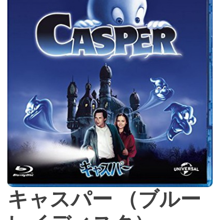
d
e
キャスパー （ブルー