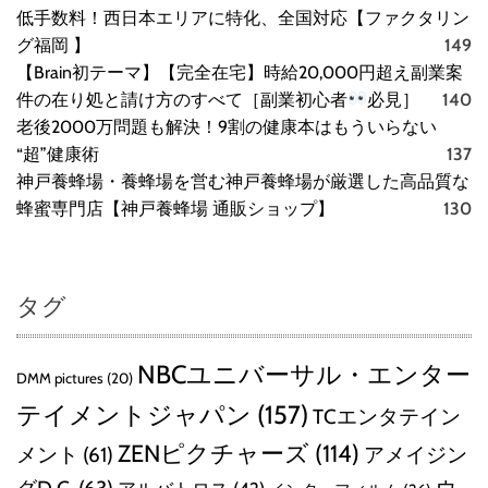
低手数料！西日本エリアに特化、全国対応【ファクタリン
グ福岡 】
149
【Brain初テーマ】【完全在宅】時給20,000円超え副業案
件の在り処と請け方のすべて［副業初心者
必見］
140
老後2000万問題も解決！9割の健康本はもういらない
“超”健康術
137
神戸養蜂場・養蜂場を営む神戸養蜂場が厳選した高品質な
蜂蜜専門店【神戸養蜂場 通販ショップ】
130
タグ
NBCユニバーサル・エンター
DMM pictures
(20)
テイメントジャパン
(157)
TCエンタテイン
ZENピクチャーズ
(114)
メント
(61)
アメイジン