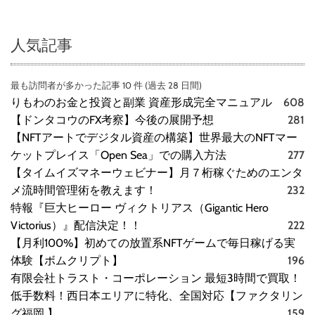
人気記事
最も訪問者が多かった記事 10 件 (過去 28 日間)
りもわのお金と投資と副業 資産形成完全マニュアル
608
【ドンタコウのFX考察】今後の展開予想
281
【NFTアートでデジタル資産の構築】世界最大のNFTマー
ケットプレイス「Open Sea」での購入方法
277
【タイムイズマネーウェビナー】月７桁稼ぐためのエンタ
メ流時間管理術を教えます！
232
特報『巨大ヒーロー ヴィクトリアス（Gigantic Hero
Victorius）』配信決定！！
222
【月利100%】初めての放置系NFTゲームで毎日稼げる実
体験【ボムクリプト】
196
有限会社トラスト・コーポレーション 最短3時間で買取！
低手数料！西日本エリアに特化、全国対応【ファクタリン
グ福岡 】
159