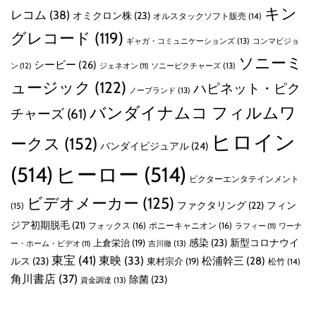
キン
レコム
(38)
オミクロン株
(23)
オルスタックソフト販売
(14)
グレコード
(119)
ギャガ・コミュニケーションズ
(13)
コンマビジョ
ソニーミ
シービー
(26)
ン
(12)
ソニーピクチャーズ
(13)
ジェネオン
(11)
ュージック
(122)
ハピネット・ピク
ノーブランド
(13)
バンダイナムコ フィルムワ
チャーズ
(61)
ヒロイン
ークス
(152)
バンダイビジュアル
(24)
(514)
ヒーロー
(514)
ビクターエンタテインメント
ビデオメーカー
(125)
ファクタリング
(22)
フィン
(15)
ジア初期脱毛
(21)
フォックス
(16)
ポニーキャニオン
(16)
ラフィー
(11)
ワーナ
感染
(23)
新型コロナウイ
上倉栄治
(19)
吉川徹
(13)
ー・ホーム・ビデオ
(11)
東宝
(41)
東映
(33)
ルス
(23)
松浦幹三
(28)
東村宗介
(19)
松竹
(14)
角川書店
(37)
除菌
(23)
資金調達
(13)