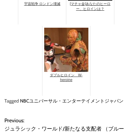
宇宙戦争 ロンドン壊滅
[マチャ金]あなたのヒーロ
ー、ヒロインは？
ダブルヒロイン W-
heroine
Tagged
NBCユニバーサル・エンターテイメントジャパン
Previous:
投
ジュラシック・ワールド/新たなる支配者 （ブルー