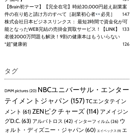
【Brain初テーマ】【完全在宅】時給20,000円超え副業案
件の在り処と請け方のすべて［副業初心者
必見］
147
株式会社日本ビジネスリンクス： 最短2時間で資金化が可
能となったWEB完結の売掛金買取サービス！【LINK】
133
老後2000万問題も解決！9割の健康本はもういらない
“超”健康術
126
タグ
NBCユニバーサル・エンター
DMM pictures
(20)
テイメントジャパン
(157)
TCエンタテイン
ZENピクチャーズ
(114)
メント
(61)
アメイジン
グD.C.
(63)
ウ
アルバトロス
(42)
インターフィルム
(26)
ォルト・ディズニー・ジャパン
(60)
エ
エイベックス
(11)