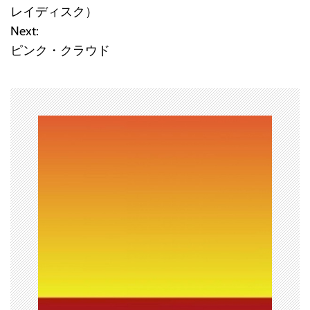
稿
レイディスク）
Next:
ナ
ピンク・クラウド
ビ
ゲ
ー
シ
ョ
ン