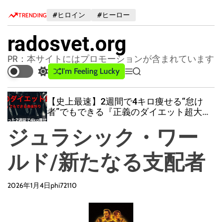
S
#ヒロイン
#ヒーロー
TRENDING
k
i
radosvet.org
p
t
PR：本サイトにはプロモーションが含まれています
o
I'm Feeling Lucky
S
M
S
c
w
e
e
o
i
n
a
【史上最速】2週間で4キロ痩せる“怠け
n
t
u
r
者”でもできる『正義のダイエット超大
c
c
t
全』
h
h
e
ジュラシック・ワー
c
n
o
t
l
ルド/新たなる支配者
o
r
m
2026年1月4日
phi72110
o
d
e