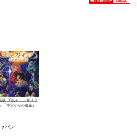
場版『Gのレコンギスタ
II』「宇宙からの遺産」
ジャパン