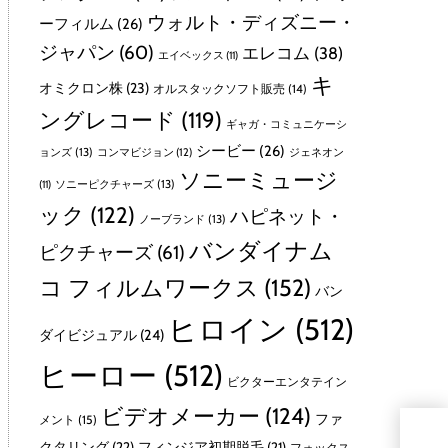
ウォルト・ディズニー・
ーフィルム
(26)
ジャパン
(60)
エレコム
(38)
エイベックス
(11)
キ
オミクロン株
(23)
オルスタックソフト販売
(14)
ングレコード
(119)
ギャガ・コミュニケーシ
シービー
(26)
ョンズ
(13)
コンマビジョン
(12)
ジェネオン
ソニーミュージ
ソニーピクチャーズ
(13)
(11)
ック
(122)
ハピネット・
ノーブランド
(13)
バンダイナム
ピクチャーズ
(61)
コ フィルムワークス
(152)
バン
ヒロイン
(512)
ダイビジュアル
(24)
ヒーロー
(512)
ビクターエンタテイン
ビデオメーカー
(124)
ファ
メント
(15)
クタリング
(22)
フィンジア初期脱毛
(21)
フォックス