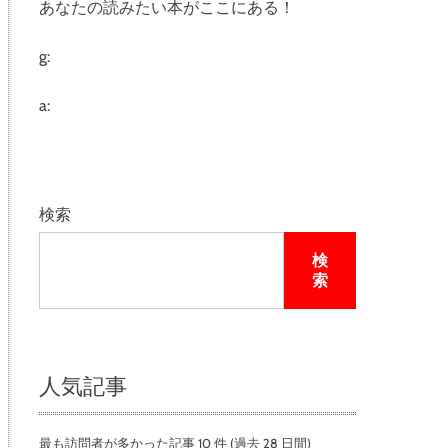
あなたの読みたい本がここにある！
e
g:
a:
検索
検
索
人気記事
最も訪問者が多かった記事 10 件 (過去 28 日間)