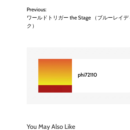
Previous:
投
ワールドトリガー the Stage （ブルーレイ
稿
ク）
ナ
ビ
ゲ
ー
phi72110
シ
ョ
ン
You May Also Like