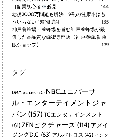
［副業初心者
必見］
144
老後2000万問題も解決！9割の健康本はも
ういらない “超”健康術
135
神戸養蜂場・養蜂場を営む神戸養蜂場が厳
選した高品質な蜂蜜専門店【神戸養蜂場 通
販ショップ】
129
タグ
NBCユニバーサ
DMM pictures
(20)
ル・エンターテイメントジャ
パン
(157)
TCエンタテインメント
ZENピクチャーズ
(114)
(61)
アメイ
ジングD.C.
(63)
アルバトロス
(42)
インタ