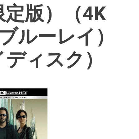
定版）（4K
D＋ブルーレイ）
イディスク）