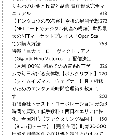
りもわのお金と投資と副業 資産形成完全マ
ニュアル
613
【ドンタコウのFX考察】今後の展開予想
272
【NFTアートでデジタル資産の構築】世界最
大のNFTマーケットプレイス「Open Sea」
での購入方法
268
特報『巨大ヒーロー ヴィクトリアス
（Gigantic Hero Victorius）』配信決定！！
【月利100%】初めての放置系NFTゲー
226
ムで毎日稼げる実体験【ボムクリプト】
220
【タイムイズマネーウェビナー】月７桁稼
ぐためのエンタメ流時間管理術を教えま
す！
202
有限会社トラスト・コーポレーション 最短3
時間で買取！低手数料！西日本エリアに特
化、全国対応【ファクタリング福岡 】
150
【Brain初テーマ】【完全在宅】時給20,000
円超え副業案件の在り処と請け方のすべて