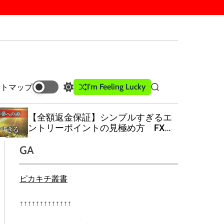
I'm Feeling Lucky
イトマップ
S
S
w
e
i
a
【全額返金保証】シンプルすぎるエ
t
r
ントリーポイントの見極め方 FX
c
c
仮想通貨 バイナリーオプション対応
h
h
GA
c
o
l
ピカキチ叢書
o
r
m
↑↑↑↑↑↑↑↑↑↑↑↑↑
o
d