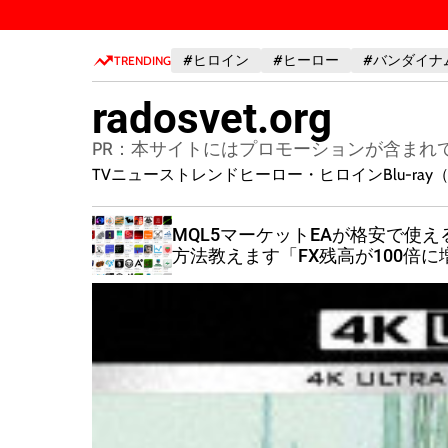
S
k
#ヒロイン
#ヒーロー
#バンダイナ
i
TRENDING
p
radosvet.org
t
o
PR：本サイトにはプロモーションが含まれ
c
TVニューストレンド
ヒーロー・ヒロイン
Blu-r
o
n
MQL5マーケットEAが格安で使え
t
方法教えます「FX残高が100倍に
e
えたら記事削除」
n
t