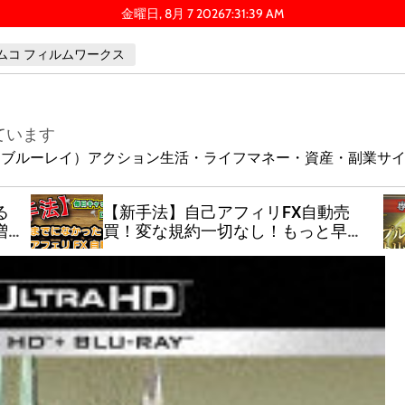
金曜日, 8月 7 2026
7
:
31
:
40
AM
ムコ フィルムワークス
ています
ay（ブルーレイ）
アクション
生活・ライフ
マネー・資産・副業
サ
る
【新手法】自己アフィリFX自動売
増
買！変な規約一切なし！もっと早く
知りたかった！！EAの操作方法と門
外不出のパラメーター設定方法を公
開！特典も有り！！