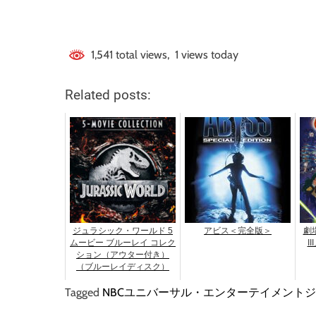
1,541 total views, 1 views today
Related posts:
ジュラシック・ワールド 5
アビス＜完全版＞
劇
ムービー ブルーレイ コレク
I
ション（アウター付き）
（ブルーレイディスク）
Tagged
NBCユニバーサル・エンターテイメント