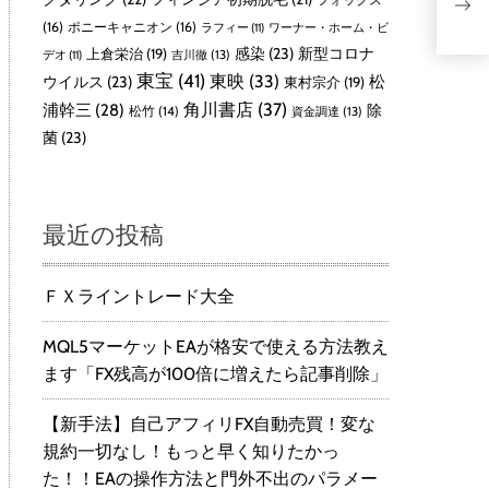
(16)
ポニーキャニオン
(16)
ラフィー
(11)
ワーナー・ホーム・ビ
感染
(23)
新型コロナ
上倉栄治
(19)
吉川徹
(13)
デオ
(11)
東宝
(41)
東映
(33)
ウイルス
(23)
松
東村宗介
(19)
角川書店
(37)
浦幹三
(28)
除
松竹
(14)
資金調達
(13)
菌
(23)
最近の投稿
ＦＸライントレード大全
MQL5マーケットEAが格安で使える方法教え
ます「FX残高が100倍に増えたら記事削除」
【新手法】自己アフィリFX自動売買！変な
規約一切なし！もっと早く知りたかっ
た！！EAの操作方法と門外不出のパラメー