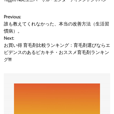
Previous:
投
誰も教えてくれなかった、本当の改善方法（生活習
稿
慣病）。
Next:
ナ
お買い得 育毛剤比較ランキング：育毛剤選びならエ
ビ
ビデンスのあるピカキチ・おススメ育毛剤ランキン
グ!!!
ゲ
ー
シ
ョ
ン