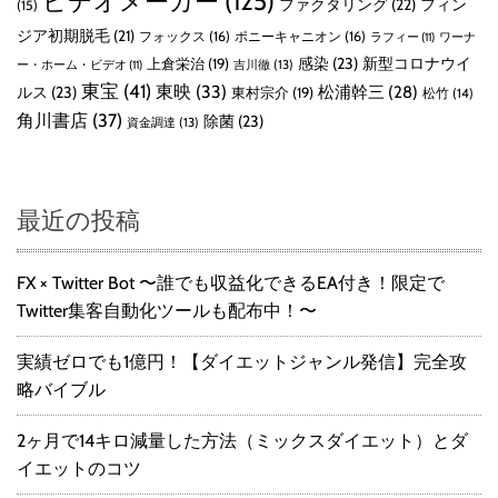
ビデオメーカー
(125)
ファクタリング
(22)
フィン
(15)
ジア初期脱毛
(21)
フォックス
(16)
ポニーキャニオン
(16)
ラフィー
(11)
ワーナ
感染
(23)
新型コロナウイ
上倉栄治
(19)
吉川徹
(13)
ー・ホーム・ビデオ
(11)
東宝
(41)
東映
(33)
ルス
(23)
松浦幹三
(28)
東村宗介
(19)
松竹
(14)
角川書店
(37)
除菌
(23)
資金調達
(13)
最近の投稿
FX × Twitter Bot 〜誰でも収益化できるEA付き！限定で
Twitter集客自動化ツールも配布中！〜
実績ゼロでも1億円！【ダイエットジャンル発信】完全攻
略バイブル
2ヶ月で14キロ減量した方法（ミックスダイエット）とダ
イエットのコツ