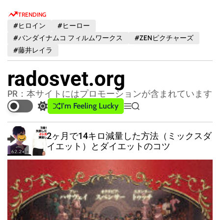
S
TRENDING
k
#ヒロイン
#ヒーロー
i
#バンダイナムコ フィルムワークス
#ZENピクチャーズ
p
#藤井レイラ
t
o
radosvet.org
c
o
PR：本サイトにはプロモーションが含まれています
n
I'm Feeling Lucky
S
M
S
t
w
e
e
e
i
n
a
ン
2ヶ月で14キロ減量した方法（ミックスダ
t
u
r
n
イエット）とダイエットのコツ
c
c
t
h
h
c
o
l
o
r
m