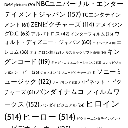
NBCユニバーサル・エンター
DMM pictures
(20)
テイメントジャパン
(157)
TCエンタテイン
ZENピクチャーズ
(114)
メント
(61)
アメイジン
グD.C.
(63)
ウ
アルバトロス
(42)
インターフィルム
(26)
ォルト・ディズニー・ジャパン
(60)
エ
エイベックス
(11)
キン
レコム
(38)
オミクロン株
(23)
オルスタックソフト販売
(14)
グレコード
(119)
ギャガ・コミュニケーションズ
(13)
コンマビジョ
ソニーミ
シービー
(26)
ン
(12)
ソニーピクチャーズ
(13)
ジェネオン
(11)
ュージック
(122)
ハピネット・ピク
ノーブランド
(13)
バンダイナムコ フィルムワ
チャーズ
(61)
ヒロイン
ークス
(152)
バンダイビジュアル
(24)
(514)
ヒーロー
(514)
ビクターエンタテインメント