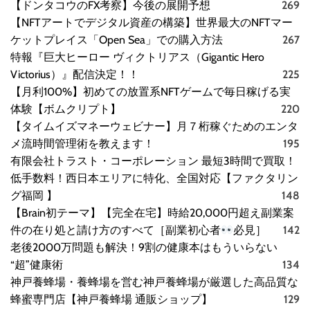
【ドンタコウのFX考察】今後の展開予想
269
【NFTアートでデジタル資産の構築】世界最大のNFTマー
ケットプレイス「Open Sea」での購入方法
267
特報『巨大ヒーロー ヴィクトリアス（Gigantic Hero
Victorius）』配信決定！！
225
【月利100%】初めての放置系NFTゲームで毎日稼げる実
体験【ボムクリプト】
220
【タイムイズマネーウェビナー】月７桁稼ぐためのエンタ
メ流時間管理術を教えます！
195
有限会社トラスト・コーポレーション 最短3時間で買取！
低手数料！西日本エリアに特化、全国対応【ファクタリン
グ福岡 】
148
【Brain初テーマ】【完全在宅】時給20,000円超え副業案
件の在り処と請け方のすべて［副業初心者
必見］
142
老後2000万問題も解決！9割の健康本はもういらない
“超”健康術
134
神戸養蜂場・養蜂場を営む神戸養蜂場が厳選した高品質な
蜂蜜専門店【神戸養蜂場 通販ショップ】
129