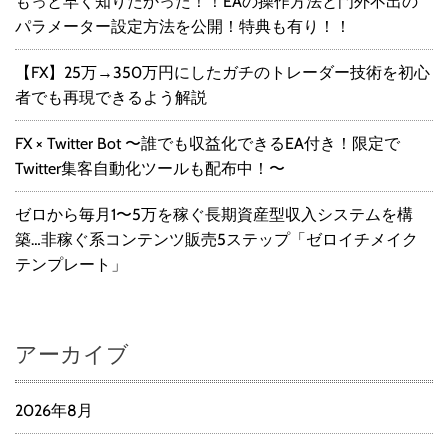
もっと早く知りたかった！！EAの操作方法と門外不出の
パラメーター設定方法を公開！特典も有り！！
【FX】25万→350万円にしたガチのトレーダー技術を初心
者でも再現できるよう解説
FX × Twitter Bot 〜誰でも収益化できるEA付き！限定で
Twitter集客自動化ツールも配布中！〜
ゼロから毎月1〜5万を稼ぐ長期資産型収入システムを構
築…非稼ぐ系コンテンツ販売5ステップ「ゼロイチメイク
テンプレート」
アーカイブ
2026年8月