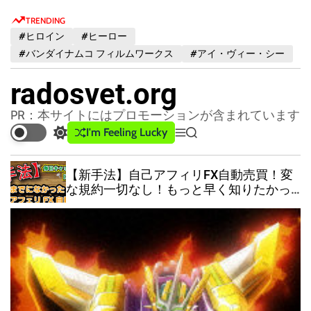
S
TRENDING
k
#ヒロイン
#ヒーロー
i
#バンダイナムコ フィルムワークス
#アイ・ヴィー・シー
p
t
radosvet.org
o
c
PR：本サイトにはプロモーションが含まれています
o
I'm Feeling Lucky
S
M
S
n
w
e
e
t
i
n
a
【新手法】自己アフィリFX自動売買！変
t
u
r
e
な規約一切なし！もっと早く知りたかっ
c
c
n
た！！EAの操作方法と門外不出のパラメ
h
h
t
ーター設定方法を公開！特典も有り！！
c
o
l
o
r
m
o