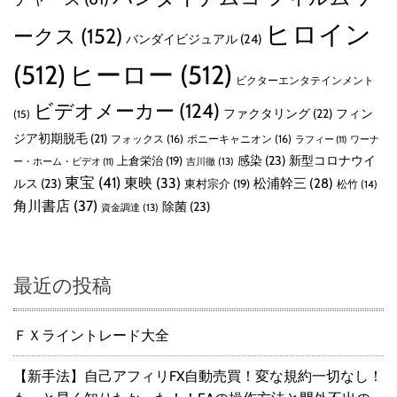
ヒロイン
ークス
(152)
バンダイビジュアル
(24)
(512)
ヒーロー
(512)
ビクターエンタテインメント
ビデオメーカー
(124)
ファクタリング
(22)
フィン
(15)
ジア初期脱毛
(21)
フォックス
(16)
ポニーキャニオン
(16)
ラフィー
(11)
ワーナ
感染
(23)
新型コロナウイ
上倉栄治
(19)
吉川徹
(13)
ー・ホーム・ビデオ
(11)
東宝
(41)
東映
(33)
ルス
(23)
松浦幹三
(28)
東村宗介
(19)
松竹
(14)
角川書店
(37)
除菌
(23)
資金調達
(13)
最近の投稿
ＦＸライントレード大全
【新手法】自己アフィリFX自動売買！変な規約一切なし！