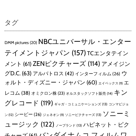
タグ
NBCユニバーサル・エンター
DMM pictures
(20)
テイメントジャパン
(157)
TCエンタテイン
ZENピクチャーズ
(114)
メント
(61)
アメイジン
グD.C.
(63)
ウ
アルバトロス
(42)
インターフィルム
(26)
ォルト・ディズニー・ジャパン
(60)
エ
エイベックス
(11)
キン
レコム
(38)
オミクロン株
(23)
オルスタックソフト販売
(14)
グレコード
(119)
ギャガ・コミュニケーションズ
(13)
コンマビジョ
ソニーミ
シービー
(26)
ン
(12)
ソニーピクチャーズ
(13)
ジェネオン
(11)
ュージック
(122)
ハピネット・ピク
ノーブランド
(13)
バンダイナムコ フィルムワ
チャーズ
(61)