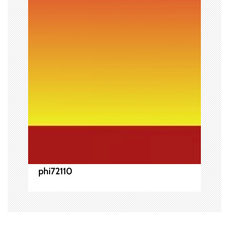
シ
ョ
ン
phi72110