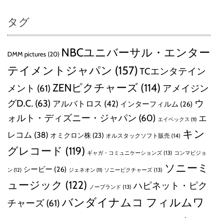
タグ
NBCユニバーサル・エンター
DMM pictures
(20)
テイメントジャパン
(157)
TCエンタテイン
ZENピクチャーズ
(114)
メント
(61)
アメイジン
グD.C.
(63)
ウ
アルバトロス
(42)
インターフィルム
(26)
ォルト・ディズニー・ジャパン
(60)
エ
エイベックス
(11)
キン
レコム
(38)
オミクロン株
(23)
オルスタックソフト販売
(14)
グレコード
(119)
ギャガ・コミュニケーションズ
(13)
コンマビジョ
ソニーミ
シービー
(26)
ン
(12)
ソニーピクチャーズ
(13)
ジェネオン
(11)
ュージック
(122)
ハピネット・ピク
ノーブランド
(13)
バンダイナムコ フィルムワ
チャーズ
(61)