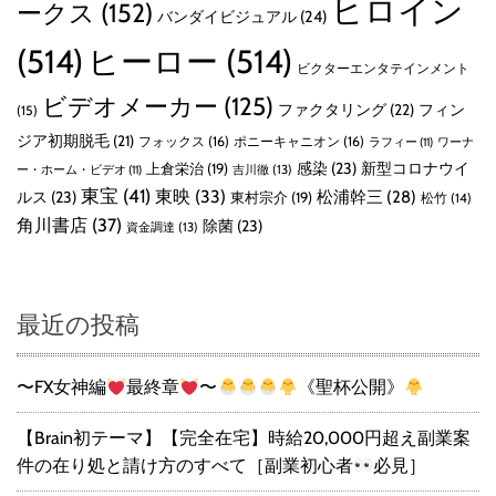
ヒロイン
ークス
(152)
バンダイビジュアル
(24)
(514)
ヒーロー
(514)
ビクターエンタテインメント
ビデオメーカー
(125)
ファクタリング
(22)
フィン
(15)
ジア初期脱毛
(21)
フォックス
(16)
ポニーキャニオン
(16)
ラフィー
(11)
ワーナ
感染
(23)
新型コロナウイ
上倉栄治
(19)
吉川徹
(13)
ー・ホーム・ビデオ
(11)
東宝
(41)
東映
(33)
ルス
(23)
松浦幹三
(28)
東村宗介
(19)
松竹
(14)
角川書店
(37)
除菌
(23)
資金調達
(13)
最近の投稿
〜FX女神編
最終章
〜
《聖杯公開》
【Brain初テーマ】【完全在宅】時給20,000円超え副業案
件の在り処と請け方のすべて［副業初心者
必見］