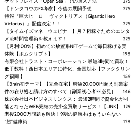
ケットプレイス「Open Sea」での購入方法
275
【ドンタコウのFX考察】今後の展開予想
275
特報『巨大ヒーロー ヴィクトリアス（Gigantic Hero
Victorius）』配信決定！！
225
【タイムイズマネーウェビナー】月７桁稼ぐためのエンタ
メ流時間管理術を教えます！
225
【月利100%】初めての放置系NFTゲームで毎日稼げる実
体験【ボムクリプト】
198
有限会社トラスト・コーポレーション 最短3時間で買取！
低手数料！西日本エリアに特化、全国対応【ファクタリン
グ福岡 】
159
【Brain初テーマ】【完全在宅】時給20,000円超え副業案
件の在り処と請け方のすべて［副業初心者
必見］
146
株式会社日本ビジネスリンクス： 最短2時間で資金化が可
能となったWEB完結の売掛金買取サービス！【LINK】
129
老後2000万問題も解決！9割の健康本はもういらない
“超”健康術
128