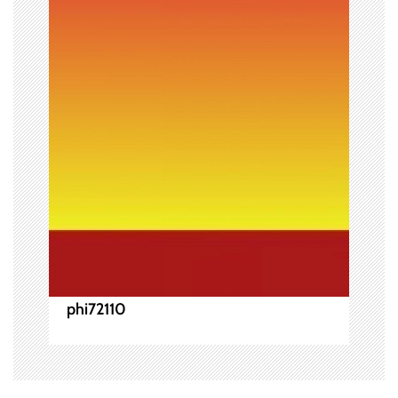
シ
ョ
ン
phi72110