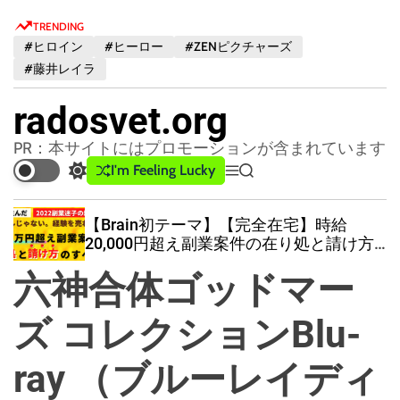
S
TRENDING
k
#ヒロイン
#ヒーロー
#ZENピクチャーズ
i
#藤井レイラ
p
t
radosvet.org
o
c
PR：本サイトにはプロモーションが含まれています
o
I'm Feeling Lucky
S
M
S
n
w
e
e
t
i
n
a
【Brain初テーマ】【完全在宅】時給
t
u
r
e
20,000円超え副業案件の在り処と請け方
c
c
n
のすべて［副業初心者
必見］
h
h
六神合体ゴッドマー
t
c
o
l
ズ コレクションBlu-
o
r
ray （ブルーレイディ
m
o