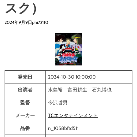
d
スク）
e
2024年9月9日
phi72110
発売日
2024-10-30 10:00:00
出演者
水島裕 富田耕生 石丸博也
監督
今沢哲男
メーカー
TCエンタテインメント
品番
n_1058bftd511