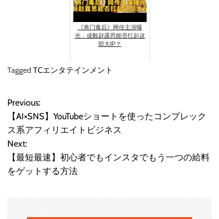
《将门毒后》网传主演曝
光，成毅赵露思能否扛起这
部大IP？
Tagged
TCエンタテインメント
Previous:
投
【AI×SNS】YouTubeショートを使ったコンプレック
稿
ス系アフィリエイトビジネス
Next:
ナ
【最短最速】初心者でもインスタでもう一つの給料
ビ
をゲットする方法
ゲ
ー