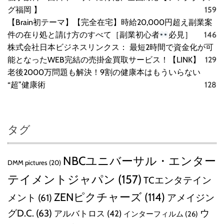
グ福岡 】
159
【Brain初テーマ】【完全在宅】時給20,000円超え副業案
件の在り処と請け方のすべて［副業初心者
必見］
146
株式会社日本ビジネスリンクス： 最短2時間で資金化が可
能となったWEB完結の売掛金買取サービス！【LINK】
129
老後2000万問題も解決！9割の健康本はもういらない
“超”健康術
128
タグ
NBCユニバーサル・エンター
DMM pictures
(20)
テイメントジャパン
(157)
TCエンタテイン
ZENピクチャーズ
(114)
メント
(61)
アメイジン
グD.C.
(63)
ウ
アルバトロス
(42)
インターフィルム
(26)