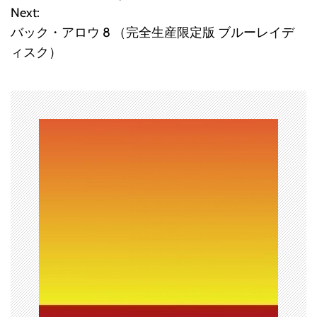
Next:
ナ
バック・アロウ 8 （完全生産限定版 ブルーレイデ
ビ
ィスク）
ゲ
ー
シ
ョ
ン