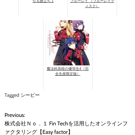
なる旅立ち 1
ブルーレイ （ブルーレイデ
ィスク）
魔法科高校の優等生4（完
全生産限定版）
Tagged
シービー
Previous:
投
株式会社Ｎｏ．１ Fin Techを活用したオンラインフ
稿
ァクタリング【Easy factor】