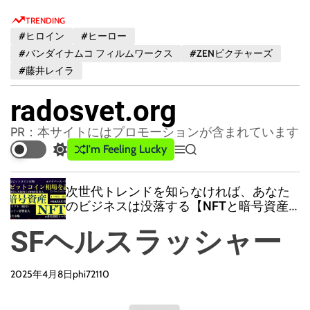
S
TRENDING
k
#ヒロイン
#ヒーロー
i
#バンダイナムコ フィルムワークス
#ZENピクチャーズ
p
#藤井レイラ
t
o
radosvet.org
c
o
PR：本サイトにはプロモーションが含まれています
n
I'm Feeling Lucky
S
M
S
t
w
e
e
e
i
n
a
次世代トレンドを知らなければ、あなた
t
u
r
n
のビジネスは没落する【NFTと暗号資産
c
c
t
とメタバースの全容解明 】【ビットコイ
h
h
SFヘルスラッシャー
ン相場を読み稼ぐ裏技】「金融・経済が
c
変革する時、必ずそこに大きな富が生ま
o
れます」
l
2025年4月8日
phi72110
o
r
m