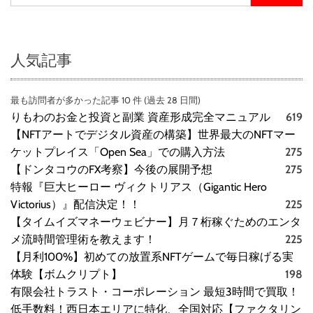
人気記事
最も訪問者が多かった記事 10 件 (過去 28 日間)
りもわのお金と投資と副業 資産形成完全マニュアル
619
【NFTアートでデジタル資産の構築】世界最大のNFTマー
ケットプレイス「Open Sea」での購入方法
275
【ドンタコウのFX考察】今後の展開予想
275
特報『巨大ヒーロー ヴィクトリアス（Gigantic Hero
Victorius）』配信決定！！
225
【タイムイズマネーウェビナー】月７桁稼ぐためのエンタ
メ流時間管理術を教えます！
225
【月利100%】初めての放置系NFTゲームで毎日稼げる実
体験【ボムクリプト】
198
有限会社トラスト・コーポレーション 最短3時間で買取！
低手数料！西日本エリアに特化、全国対応【ファクタリン