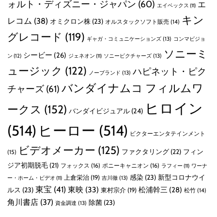
ォルト・ディズニー・ジャパン
(60)
エ
エイベックス
(11)
キン
レコム
(38)
オミクロン株
(23)
オルスタックソフト販売
(14)
グレコード
(119)
ギャガ・コミュニケーションズ
(13)
コンマビジョ
ソニーミ
シービー
(26)
ン
(12)
ソニーピクチャーズ
(13)
ジェネオン
(11)
ュージック
(122)
ハピネット・ピク
ノーブランド
(13)
バンダイナムコ フィルムワ
チャーズ
(61)
ヒロイン
ークス
(152)
バンダイビジュアル
(24)
(514)
ヒーロー
(514)
ビクターエンタテインメント
ビデオメーカー
(125)
ファクタリング
(22)
フィン
(15)
ジア初期脱毛
(21)
フォックス
(16)
ポニーキャニオン
(16)
ラフィー
(11)
ワーナ
感染
(23)
新型コロナウイ
上倉栄治
(19)
吉川徹
(13)
ー・ホーム・ビデオ
(11)
東宝
(41)
東映
(33)
ルス
(23)
松浦幹三
(28)
東村宗介
(19)
松竹
(14)
角川書店
(37)
除菌
(23)
資金調達
(13)