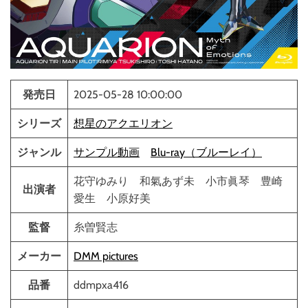
発売日
2025-05-28 10:00:00
シリーズ
想星のアクエリオン
ジャンル
サンプル動画
Blu-ray（ブルーレイ）
花守ゆみり 和氣あず未 小市眞琴 豊崎
出演者
愛生 小原好美
監督
糸曽賢志
メーカー
DMM pictures
品番
ddmpxa416