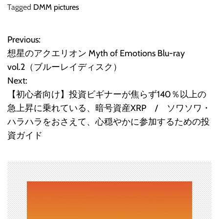
Tagged
DMM pictures
Previous:
投
想星のアクエリオン Myth of Emotions Blu-ray
稿
vol.2（ブルーレイディスク）
Next:
ナ
【初心者向け】投資ビギナーが焦らず140％以上の
ビ
急上昇に乗れている、暗号資産XRP / ソワソワ・
ハラハラをおさえて、心穏やかに参加するための投
ゲ
資ガイド
ー
シ
ョ
ン