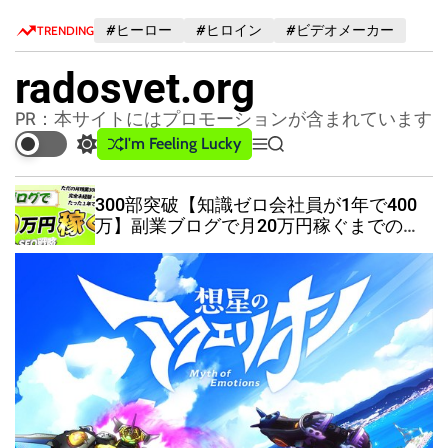
S
#ヒーロー
#ヒロイン
#ビデオメーカー
TRENDING
k
i
radosvet.org
p
t
PR：本サイトにはプロモーションが含まれています
o
I'm Feeling Lucky
S
M
S
c
w
e
e
o
i
n
a
300部突破【知識ゼロ会社員が1年で400
n
t
u
r
万】副業ブログで月20万円稼ぐまでの全
c
c
t
ノウハウ・手順を公開
h
h
e
c
n
o
t
l
o
r
m
o
d
e