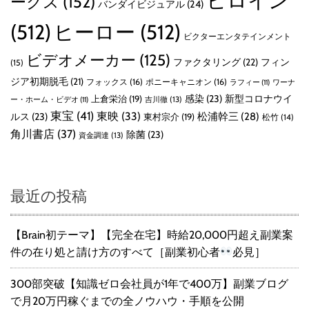
ヒロイン
ークス
(152)
バンダイビジュアル
(24)
(512)
ヒーロー
(512)
ビクターエンタテインメント
ビデオメーカー
(125)
ファクタリング
(22)
フィン
(15)
ジア初期脱毛
(21)
フォックス
(16)
ポニーキャニオン
(16)
ラフィー
(11)
ワーナ
感染
(23)
新型コロナウイ
上倉栄治
(19)
吉川徹
(13)
ー・ホーム・ビデオ
(11)
東宝
(41)
東映
(33)
ルス
(23)
松浦幹三
(28)
東村宗介
(19)
松竹
(14)
角川書店
(37)
除菌
(23)
資金調達
(13)
最近の投稿
【Brain初テーマ】【完全在宅】時給20,000円超え副業案
件の在り処と請け方のすべて［副業初心者
必見］
300部突破【知識ゼロ会社員が1年で400万】副業ブログ
で月20万円稼ぐまでの全ノウハウ・手順を公開