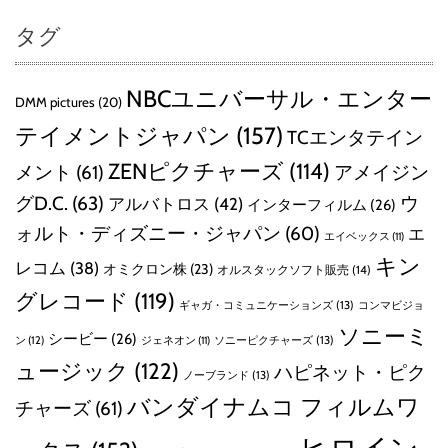
タグ
NBCユニバーサル・エンター
DMM pictures
(20)
テイメントジャパン
(157)
TCエンタテイン
ZENピクチャーズ
(114)
メント
(61)
アメイジン
グD.C.
(63)
ウ
アルバトロス
(42)
インターフィルム
(26)
ォルト・ディズニー・ジャパン
(60)
エ
エイベックス
(11)
キン
レコム
(38)
オミクロン株
(23)
オルスタックソフト販売
(14)
グレコード
(119)
ギャガ・コミュニケーションズ
(13)
コンマビジョ
ソニーミ
シービー
(26)
ン
(12)
ソニーピクチャーズ
(13)
ジェネオン
(11)
ュージック
(122)
ハピネット・ピク
ノーブランド
(13)
バンダイナムコ フィルムワ
チャーズ
(61)