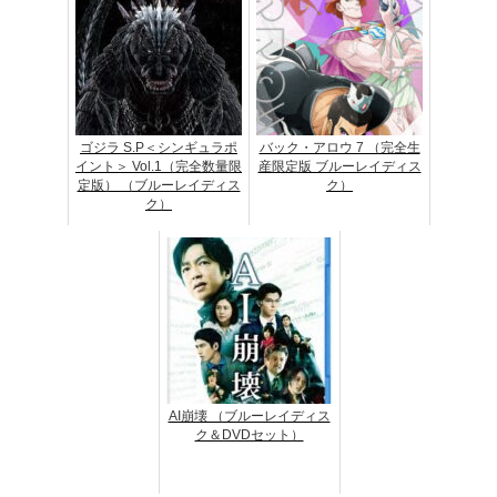
ゴジラ S.P＜シンギュラポ
バック・アロウ 7 （完全生
イント＞ Vol.1（完全数量限
産限定版 ブルーレイディス
定版） （ブルーレイディス
ク）
ク）
AI崩壊 （ブルーレイディス
ク＆DVDセット）