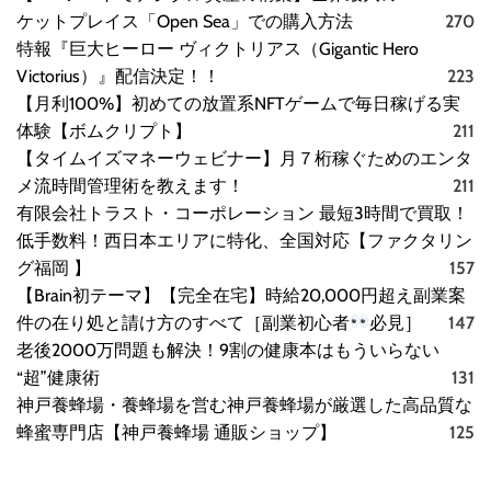
ケットプレイス「Open Sea」での購入方法
270
特報『巨大ヒーロー ヴィクトリアス（Gigantic Hero
Victorius）』配信決定！！
223
【月利100%】初めての放置系NFTゲームで毎日稼げる実
体験【ボムクリプト】
211
【タイムイズマネーウェビナー】月７桁稼ぐためのエンタ
メ流時間管理術を教えます！
211
有限会社トラスト・コーポレーション 最短3時間で買取！
低手数料！西日本エリアに特化、全国対応【ファクタリン
グ福岡 】
157
【Brain初テーマ】【完全在宅】時給20,000円超え副業案
件の在り処と請け方のすべて［副業初心者
必見］
147
老後2000万問題も解決！9割の健康本はもういらない
“超”健康術
131
神戸養蜂場・養蜂場を営む神戸養蜂場が厳選した高品質な
蜂蜜専門店【神戸養蜂場 通販ショップ】
125