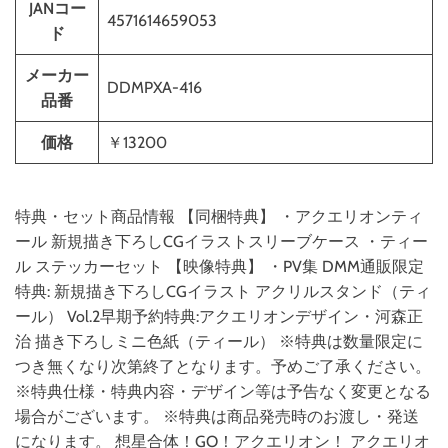
JANコー
4571614659053
ド
メーカー
DDMPXA-416
品番
価格
￥13200
特典・セット商品情報 【同梱特典】 ・アクエリオンティ
ール 新規描き下ろしCGイラストスリーブケース ・ティー
ル ステッカーセット 【映像特典】 ・PV集 DMM通販限定
特典: 新規描き下ろしCGイラスト アクリルスタンド（ティ
ール） Vol.2早期予約特典:アクエリオンデザイン・河森正
治 描き下ろしミニ色紙（ティール） ※特典は数量限定に
つき無くなり次第終了となります。予めご了承ください。
※特典仕様・特典内容・デザイン等は予告なく変更となる
場合がございます。 ※特典は商品発売時のお渡し・発送
になります。 想星合体！GO！アクエリオン！ アクエリオ