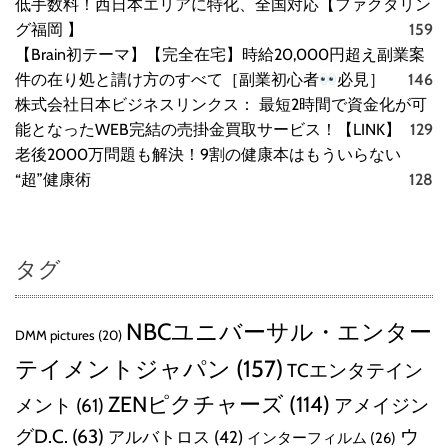
低手数料！西日本エリアに特化、全国対応【ファクタリン
グ福岡 】
159
【Brain初テーマ】【完全在宅】時給20,000円超え副業案
件の在り処と請け方のすべて［副業初心者
必見］
146
株式会社日本ビジネスリンクス： 最短2時間で資金化が可
能となったWEB完結の売掛金買取サービス！【LINK】
129
老後2000万問題も解決！9割の健康本はもういらない
“超”健康術
128
タグ
NBCユニバーサル・エンター
DMM pictures
(20)
テイメントジャパン
(157)
TCエンタテイン
ZENピクチャーズ
(114)
メント
(61)
アメイジン
グD.C.
(63)
ウ
アルバトロス
(42)
インターフィルム
(26)