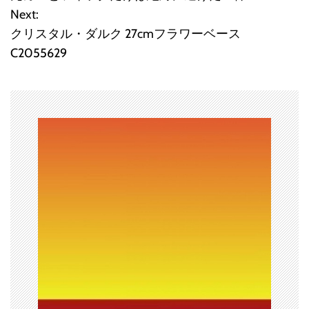
稿
Next:
クリスタル・ダルク 27cmフラワーベース
ナ
C2055629
ビ
ゲ
ー
シ
ョ
ン