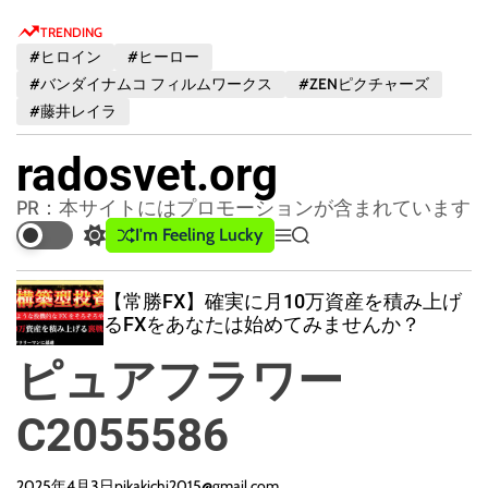
S
TRENDING
k
#ヒロイン
#ヒーロー
i
#バンダイナムコ フィルムワークス
#ZENピクチャーズ
p
#藤井レイラ
t
o
radosvet.org
c
o
PR：本サイトにはプロモーションが含まれています
n
I'm Feeling Lucky
S
M
S
t
w
e
e
e
i
n
a
【常勝FX】確実に月10万資産を積み上げ
t
u
r
n
るFXをあなたは始めてみませんか？
c
c
t
h
h
ピュアフラワー
c
o
l
C2055586
o
r
m
2025年4月3日
pikakichi2015@gmail.com