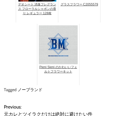
デオシート 消臭フレグラン
グラスフラワー C2055579
ス フローラルシャボンの香
り レギュラー 128枚
Pieni Sieni のかわいいフェ
ルトフラワーキット
Tagged
ノーブランド
Previous:
投
元カレとツイラクだけは絶対に避けたい件