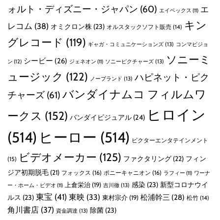
ォルト・ディズニー・ジャパン
(60)
エ
エイベックス
(11)
キン
レコム
(38)
オミクロン株
(23)
オルスタックソフト販売
(14)
グレコード
(119)
ギャガ・コミュニケーションズ
(13)
コンマビジョ
ソニーミ
シービー
(26)
ン
(12)
ソニーピクチャーズ
(13)
ジェネオン
(11)
ュージック
(122)
ハピネット・ピク
ノーブランド
(13)
バンダイナムコ フィルムワ
チャーズ
(61)
ヒロイン
ークス
(152)
バンダイビジュアル
(24)
(514)
ヒーロー
(514)
ビクターエンタテインメント
ビデオメーカー
(125)
ファクタリング
(22)
フィン
(15)
ジア初期脱毛
(21)
フォックス
(16)
ポニーキャニオン
(16)
ラフィー
(11)
ワーナ
感染
(23)
新型コロナウイ
上倉栄治
(19)
吉川徹
(13)
ー・ホーム・ビデオ
(11)
東宝
(41)
東映
(33)
ルス
(23)
松浦幹三
(28)
東村宗介
(19)
松竹
(14)
角川書店
(37)
除菌
(23)
資金調達
(13)