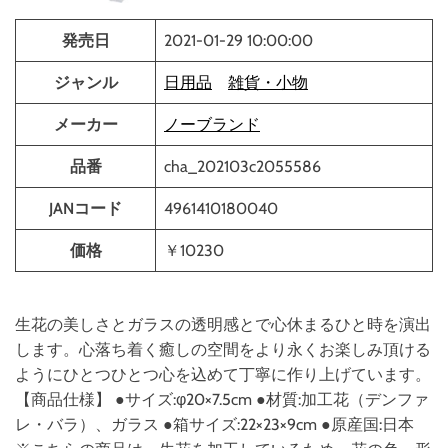
発売日
2021-01-29 10:00:00
ジャンル
日用品
雑貨・小物
メーカー
ノーブランド
品番
cha_202103c2055586
JANコード
4961410180040
価格
￥10230
生花の美しさとガラスの透明感とで心休まるひと時を演出
します。心落ち着く癒しの空間をより永くお楽しみ頂ける
ようにひとつひとつ心を込めて丁寧に作り上げています。
【商品仕様】 ●サイズ:φ20×7.5cm ●材質:加工花（デンファ
レ・バラ）、ガラス ●箱サイズ:22×23×9cm ●原産国:日本