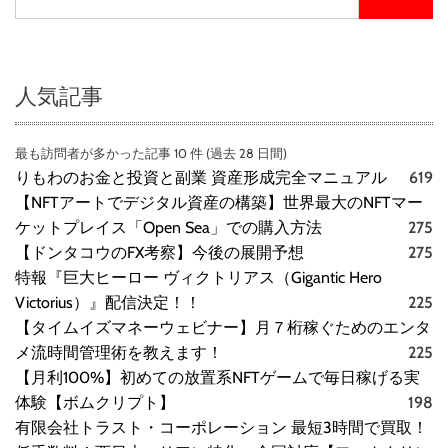
人気記事
最も訪問者が多かった記事 10 件 (過去 28 日間)
りもわのお金と投資と副業 資産形成完全マニュアル
619
【NFTアートでデジタル資産の構築】世界最大のNFTマー
ケットプレイス「Open Sea」での購入方法
275
【ドンタコウのFX考察】今後の展開予想
275
特報『巨大ヒーロー ヴィクトリアス（Gigantic Hero
Victorius）』配信決定！！
225
【タイムイズマネーウェビナー】月７桁稼ぐためのエンタ
メ流時間管理術を教えます！
225
【月利100%】初めての放置系NFTゲームで毎日稼げる実
体験【ボムクリプト】
198
有限会社トラスト・コーポレーション 最短3時間で買取！