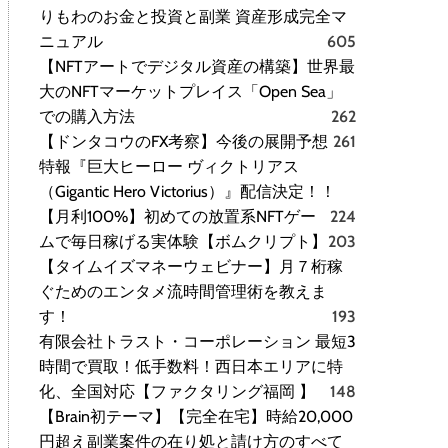
りもわのお金と投資と副業 資産形成完全マ
ニュアル
605
【NFTアートでデジタル資産の構築】世界最
大のNFTマーケットプレイス「Open Sea」
での購入方法
262
【ドンタコウのFX考察】今後の展開予想
261
特報『巨大ヒーロー ヴィクトリアス
（Gigantic Hero Victorius）』配信決定！！
【月利100%】初めての放置系NFTゲー
224
ムで毎日稼げる実体験【ボムクリプト】
203
【タイムイズマネーウェビナー】月７桁稼
ぐためのエンタメ流時間管理術を教えま
す！
193
有限会社トラスト・コーポレーション 最短3
時間で買取！低手数料！西日本エリアに特
化、全国対応【ファクタリング福岡 】
148
【Brain初テーマ】【完全在宅】時給20,000
円超え副業案件の在り処と請け方のすべて