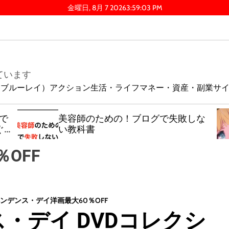
金曜日, 8月 7 2026
3
:
59
:
05
PM
ています
ay（ブルーレイ）
アクション
生活・ライフ
マネー・資産・副業
サ
で
美容師のための！ブログで失敗しな
ぐ
い教科書
％OFF
ンデンス・デイ
洋画最大60％OFF
・デイ DVDコレクシ