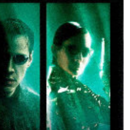
ョ
ン
＜
2
枚
組
＞