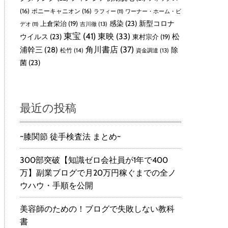
(16)
ポニーキャニオン
(16)
ラフィー
(11)
ワーナー・ホーム・ビ
感染
(23)
新型コロナ
上倉栄治
(19)
吉川徹
(13)
デオ
(11)
東宝
(41)
東映
(33)
ウイルス
(23)
松
東村宗介
(19)
角川書店
(37)
浦幹三
(28)
除
松竹
(14)
資金調達
(13)
菌
(23)
最近の投稿
~膝関節 徒手検査法 まとめ~
300部突破【知識ゼロ会社員が1年で400
万】副業ブログで月20万円稼ぐまでの全ノ
ウハウ・手順を公開
美容師のための！ブログで失敗しない教科
書