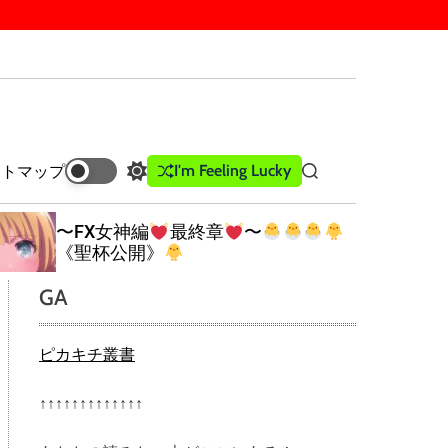
I'm Feeling Lucky
イトマップ
S
S
w
e
i
a
〜FX女神編
最終章
〜
t
r
《聖杯公開》
c
c
h
h
GA
c
o
l
ピカキチ叢書
o
r
m
↑↑↑↑↑↑↑↑↑↑↑↑↑
o
d