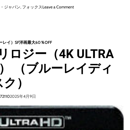
o
・ジャパン
,
フォックス
Leave a Comment
n
イ
ン
デ
ペ
ルーレイ）
SF
洋画最大60％OFF
ン
ロジー（4K ULTRA
デ
ン
） （ブルーレイディ
ス
・
デ
スク）
イ
D
V
i72110
2025年4月9日
D
コ
レ
ク
シ