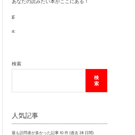
あなたの読みたい本がここにある！
e
g:
a:
検索
検
索
人気記事
最も訪問者が多かった記事 10 件 (過去 28 日間)