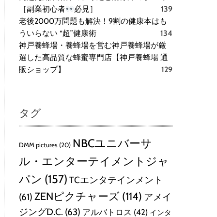
［副業初心者
必見］
139
老後2000万問題も解決！9割の健康本はも
ういらない “超”健康術
134
神戸養蜂場・養蜂場を営む神戸養蜂場が厳
選した高品質な蜂蜜専門店【神戸養蜂場 通
販ショップ】
129
タグ
NBCユニバーサ
DMM pictures
(20)
ル・エンターテイメントジャ
パン
(157)
TCエンタテインメント
ZENピクチャーズ
(114)
(61)
アメイ
ジングD.C.
(63)
アルバトロス
(42)
インタ