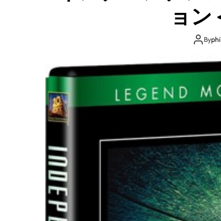
ョン
By
phi