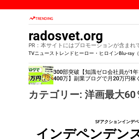
S
k
TRENDING
i
p
radosvet.org
t
o
PR：本サイトにはプロモーションが含まれ
c
TVニューストレンド
ヒーロー・ヒロイン
Blu-r
o
n
300部突破【知識ゼロ会社員が1年
t
~
400万】副業ブログで月20万円稼
e
までの全ノウハウ・手順を公開
n
カテゴリー:
洋画最大60
t
SF
アクション
インデペ
インデペンデンス