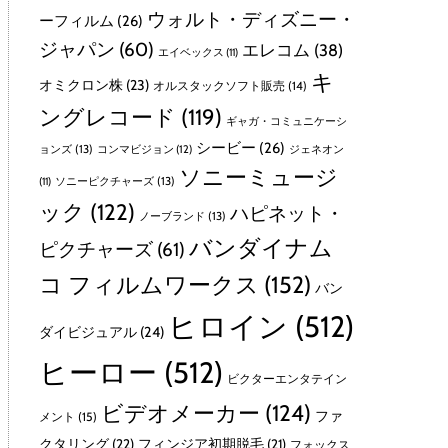
ウォルト・ディズニー・
ーフィルム
(26)
ジャパン
(60)
エレコム
(38)
エイベックス
(11)
キ
オミクロン株
(23)
オルスタックソフト販売
(14)
ングレコード
(119)
ギャガ・コミュニケーシ
シービー
(26)
ョンズ
(13)
コンマビジョン
(12)
ジェネオン
ソニーミュージ
ソニーピクチャーズ
(13)
(11)
ック
(122)
ハピネット・
ノーブランド
(13)
バンダイナム
ピクチャーズ
(61)
コ フィルムワークス
(152)
バン
ヒロイン
(512)
ダイビジュアル
(24)
ヒーロー
(512)
ビクターエンタテイン
ビデオメーカー
(124)
ファ
メント
(15)
クタリング
(22)
フィンジア初期脱毛
(21)
フォックス