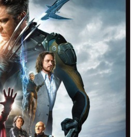
l
i
m
/
F
l
o
w
e
r
s
/
薄
型
/
磁
石
付
き
/
ネ