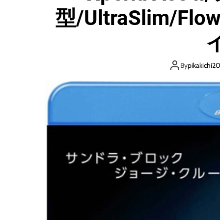
型/UltraSlim/F
By
pikakichi2