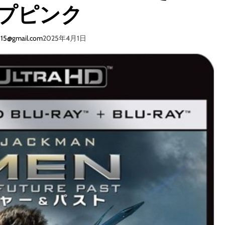
I
プピンク
I
/
レ
015@gmail.com
2025年4月1日
ザ
ー
ケ
ー
ス
/
手
帳
型
/
U
l
t
r
a
S