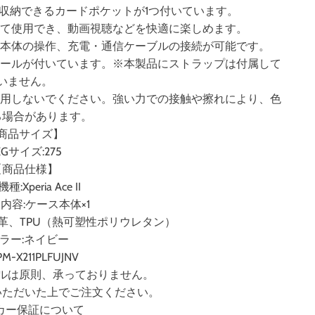
収納できるカードポケットが1つ付いています。
して使用でき、動画視聴などを快適に楽しめます。
、本体の操作、充電・通信ケーブルの接続が可能です。
ホールが付いています。※本製品にストラップは付属して
いません。
使用しないでください。強い力での接触や擦れにより、色
る場合があります。
商品サイズ】
KGサイズ:275
【商品仕様】
:Xperia Ace II
内容:ケース本体×1
皮革、TPU（熱可塑性ポリウレタン）
カラー:ネイビー
M-X211PLFUJNV
ルは原則、承っておりません。
いただいた上でご注文ください。
カー保証について