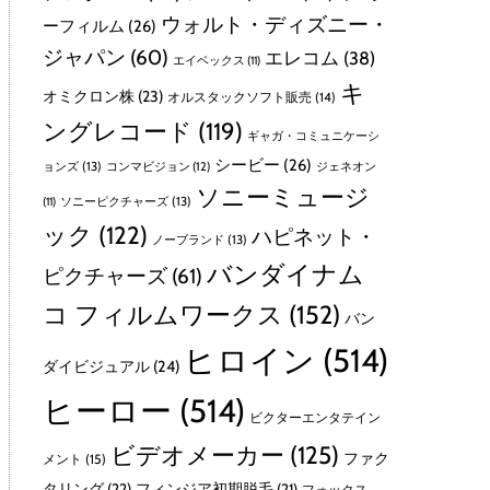
ウォルト・ディズニー・
ーフィルム
(26)
ジャパン
(60)
エレコム
(38)
エイベックス
(11)
キ
オミクロン株
(23)
オルスタックソフト販売
(14)
ングレコード
(119)
ギャガ・コミュニケーシ
シービー
(26)
ョンズ
(13)
コンマビジョン
(12)
ジェネオン
ソニーミュージ
ソニーピクチャーズ
(13)
(11)
ック
(122)
ハピネット・
ノーブランド
(13)
バンダイナム
ピクチャーズ
(61)
コ フィルムワークス
(152)
バン
ヒロイン
(514)
ダイビジュアル
(24)
ヒーロー
(514)
ビクターエンタテイン
ビデオメーカー
(125)
ファク
メント
(15)
タリング
(22)
フィンジア初期脱毛
(21)
フォックス