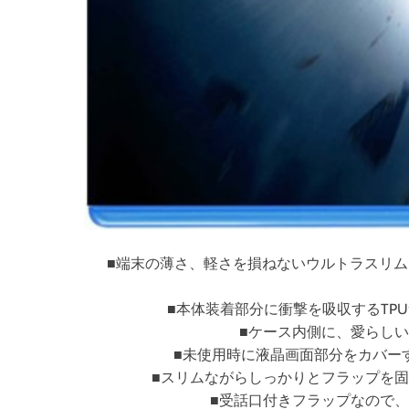
■端末の薄さ、軽さを損ねないウルトラスリムタイプ
■本体装着部分に衝撃を吸収するTP
■ケース内側に、愛らし
■未使用時に液晶画面部分をカバー
■スリムながらしっかりとフラップを
■受話口付きフラップなので