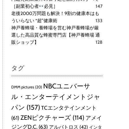
［副業初心者
必見］
147
老後2000万問題も解決！9割の健康本はも
ういらない “超”健康術
133
神戸養蜂場・養蜂場を営む神戸養蜂場が厳
選した高品質な蜂蜜専門店【神戸養蜂場 通
販ショップ】
128
タグ
NBCユニバーサ
DMM pictures
(20)
ル・エンターテイメントジャ
パン
(157)
TCエンタテインメント
ZENピクチャーズ
(114)
(61)
アメイ
ジングD.C.
(63)
アルバトロス
(42)
インタ