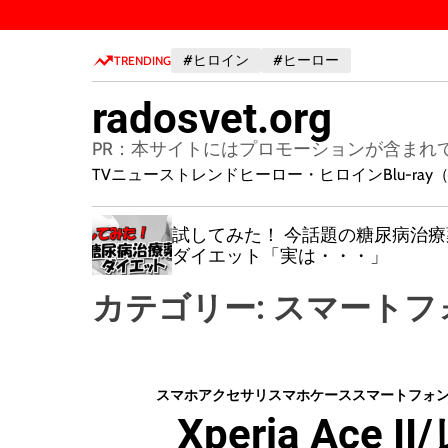
S
k
#ヒロイン
#ヒーロー
i
TRENDING
p
radosvet.org
t
o
PR：本サイトにはプロモーションが含まれ
c
TVニューストレンド
ヒーロー・ヒロイン
Blu-r
o
n
れば、あ
試してみた！ 今話題の糖尿病治療
t
【NFTと
ダイエット「実は・・・」
e
容解明 】
n
稼ぐ裏
カテゴリー:
スマートフ
t
る時、必
ます」
スマホアクセサリ
スマホケース
スマートフォ
Xperia Ace