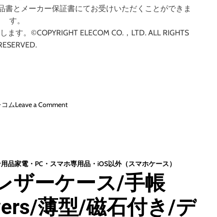
品書とメーカー保証書にてお受けいただくことができま
す。
PYRIGHT ELECOM CO.，LTD. ALL RIGHTS
RESERVED.
o
レコム
Leave a Comment
n
X
p
e
r
ン用品
家電・PC・スマホ
専用品・iOS以外（スマホケース）
i
 II/レザーケース/手帳
a
A
lowers/薄型/磁石付き/デ
c
e