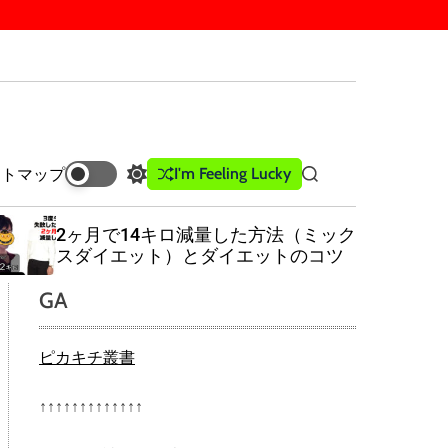
I'm Feeling Lucky
イトマップ
S
S
w
e
i
a
2ヶ月で14キロ減量した方法（ミック
t
r
スダイエット）とダイエットのコツ
c
c
h
h
GA
c
o
l
ピカキチ叢書
o
r
m
↑↑↑↑↑↑↑↑↑↑↑↑↑
o
d