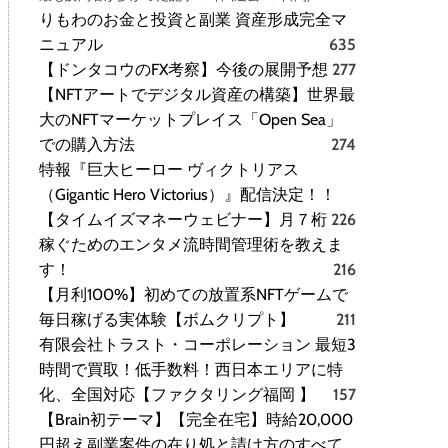
りもわのお金と投資と副業 資産形成完全マ
ニュアル
635
【ドンタコウのFX考察】今後の展開予想
277
【NFTアートでデジタル資産の構築】世界最
大のNFTマーケットプレイス「Open Sea」
での購入方法
274
特報『巨大ヒーロー ヴィクトリアス
（Gigantic Hero Victorius）』配信決定！！
【タイムイズマネーウェビナー】月７桁
226
稼ぐためのエンタメ流時間管理術を教えま
す！
216
【月利100%】初めての放置系NFTゲームで
毎日稼げる実体験【ボムクリプト】
211
有限会社トラスト・コーポレーション 最短3
時間で買取！低手数料！西日本エリアに特
化、全国対応【ファクタリング福岡 】
157
【Brain初テーマ】【完全在宅】時給20,000
円超え副業案件の在り処と請け方のすべて