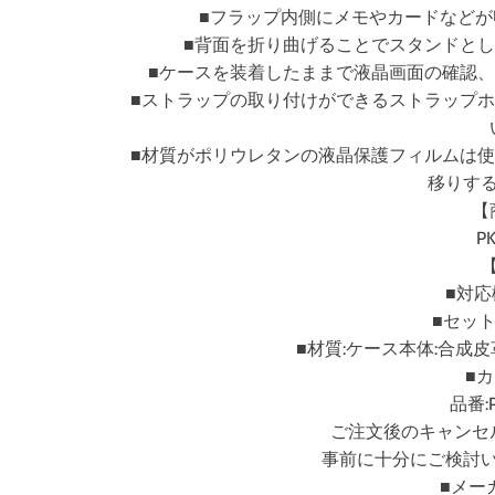
■フラップ内側にメモやカードなどが
■背面を折り曲げることでスタンドと
■ケースを装着したままで液晶画面の確認
■ストラップの取り付けができるストラップ
■材質がポリウレタンの液晶保護フィルムは
移りす
【
P
■対応機種
■セット
■材質:ケース本体:合成
■
品番:P
ご注文後のキャンセ
事前に十分にご検討
■メー