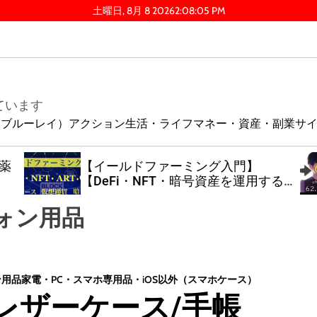
土曜日, 8月 8 2026
2
:
08
:
06
PM
ています
ay（ブルーレイ）
アクション
生活・ライフ
マネー・資産・副業
サ
薬
【イールドファーミング入門】
【DeFi・NFT・暗号資産を運用する
方法】 DeFi・イールドファーミング
で資産を運用する仕組み ・ビットコ
ォン用品
インを売らずに運用する方法
ン用品
家電・PC・スマホ
専用品・iOS以外（スマホケース）
 II/レザーケース/手帳