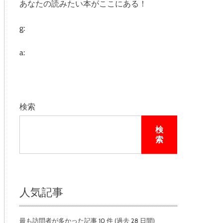
あなたの読みたい本がここにある！
e
g:
a:
検索
検
索
人気記事
最も訪問者が多かった記事 10 件 (過去 28 日間)