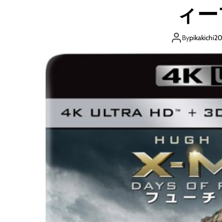
ィー
By
pikakichi2