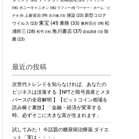
(16)
ポニーキャニオン
(16)
ラフィー
(11)
ワーナー・ホーム・ビ
感染
(23)
新型コロナ
上倉栄治
(19)
吉川徹
(13)
デオ
(11)
東宝
(41)
東映
(33)
ウイルス
(23)
松
東村宗介
(19)
角川書店
(37)
浦幹三
(28)
除
松竹
(14)
資金調達
(13)
菌
(23)
最近の投稿
次世代トレンドを知らなければ、あなたの
ビジネスは没落する【NFTと暗号資産とメタ
バースの全容解明 】【ビットコイン相場を
読み稼ぐ裏技】「金融・経済が変革する
時、必ずそこに大きな富が生まれます」
試してみた！ 今話題の糖尿病治療薬 ダイエ
ット「実は・・・」