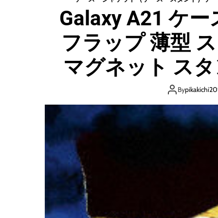
Galaxy A21 
フラップ 薄型 
マグネット スタ
ル付 花柄 かわい
By
pikakichi2