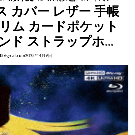
ケース カバー レザー 手帳
スリム カードポケット
ンド ストラップホー
い おしゃれ ネイビー
015@gmail.com
2025年4月9日