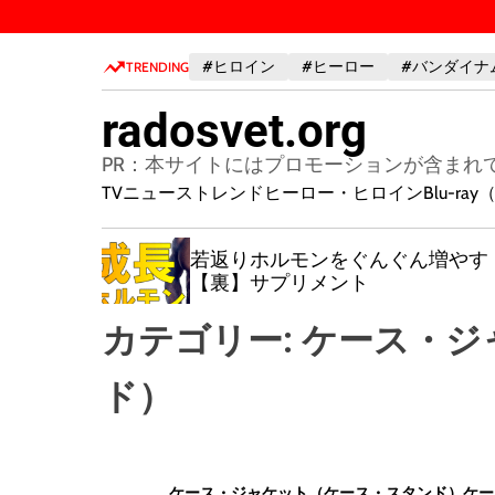
S
k
#ヒロイン
#ヒーロー
#バンダイナ
i
TRENDING
p
radosvet.org
t
o
PR：本サイトにはプロモーションが含まれ
c
TVニューストレンド
ヒーロー・ヒロイン
Blu-r
o
n
増やす
【Brain初テーマ】【完全在宅】
t
20,000円超え副業案件の在り処と
e
け方のすべて［副業初心者
必見
n
カテゴリー:
ケース・ジ
t
ド）
ケース・ジャケット（ケース・スタンド）
ケー