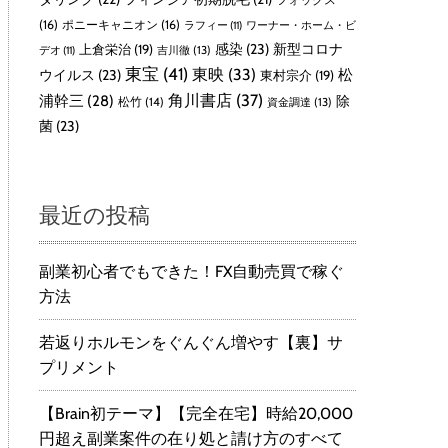
(16)
ポニーキャニオン
(16)
ラフィー
(11)
ワーナー・ホーム・ビ
感染
(23)
新型コロナ
上倉栄治
(19)
吉川徹
(13)
デオ
(11)
東宝
(41)
東映
(33)
ウイルス
(23)
松
東村宗介
(19)
角川書店
(37)
浦幹三
(28)
除
松竹
(14)
資金調達
(13)
菌
(23)
最近の投稿
副業初心者でもできた！FX自動売買で稼ぐ
方法
若返りホルモンをぐんぐん増やす【裏】サ
プリメント
【Brain初テーマ】【完全在宅】時給20,000
円超え副業案件の在り処と請け方のすべて