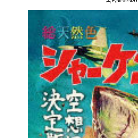
ネ
By
pikakichi2