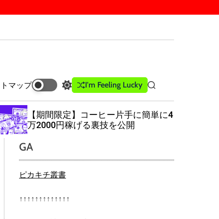
I'm Feeling Lucky
イトマップ
S
S
w
e
i
a
【最強の痩せ薬】を使用して劇的に
t
r
減量する方法
c
c
h
h
GA
c
o
l
ピカキチ叢書
o
r
m
↑↑↑↑↑↑↑↑↑↑↑↑↑
o
d