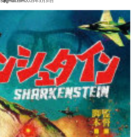
イビー
カ
015@gmail.com
2025年3月31日
バ
ー
レ
ザ
ー
手
帳
フ
ラ
ッ
プ
薄
型
ス
リ
ム
カ
ー
ド
ポ