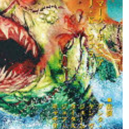
ケ
ッ
ト
マ
グ
ネ
ッ
ト
ス
タ
ン
ド
ス
ト
ラ
ッ
プ
ホ
ー
ル