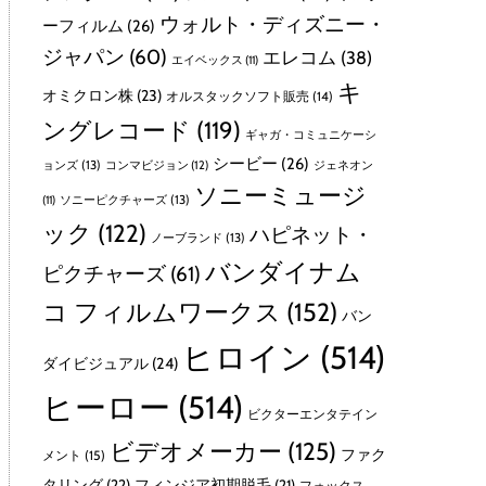
ウォルト・ディズニー・
ーフィルム
(26)
ジャパン
(60)
エレコム
(38)
エイベックス
(11)
キ
オミクロン株
(23)
オルスタックソフト販売
(14)
ングレコード
(119)
ギャガ・コミュニケーシ
シービー
(26)
ョンズ
(13)
コンマビジョン
(12)
ジェネオン
ソニーミュージ
ソニーピクチャーズ
(13)
(11)
ック
(122)
ハピネット・
ノーブランド
(13)
バンダイナム
ピクチャーズ
(61)
コ フィルムワークス
(152)
バン
ヒロイン
(514)
ダイビジュアル
(24)
ヒーロー
(514)
ビクターエンタテイン
ビデオメーカー
(125)
ファク
メント
(15)
タリング
(22)
フィンジア初期脱毛
(21)
フォックス