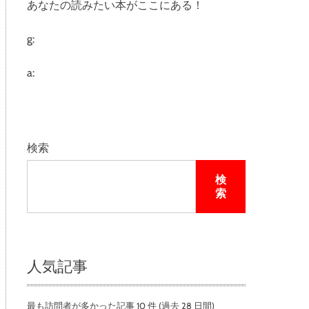
あなたの読みたい本がここにある！
e
g:
a:
検索
検
索
人気記事
最も訪問者が多かった記事 10 件 (過去 28 日間)