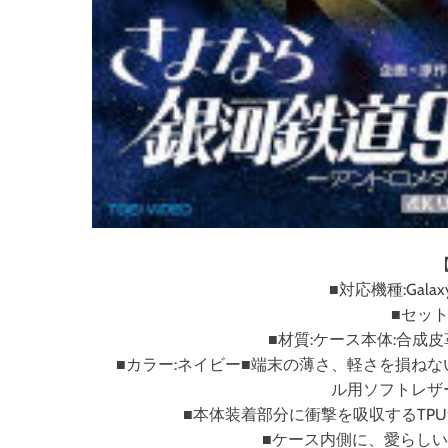
■対応機種:Galaxy
■セット
■材質:ケース本体:合成
■カラー:ネイビー■端末の薄さ、軽さを損ねないウルト
ル用ソフトレザ
■本体装着部分に衝撃を吸収するTP
■ケース内側に、愛らし