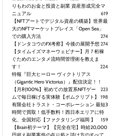
りもわのお金と投資と副業 資産形成完全マ
ニュアル
619
【NFTアートでデジタル資産の構築】世界最
大のNFTマーケットプレイス「Open Sea」
での購入方法
274
【ドンタコウのFX考察】今後の展開予想
274
【タイムイズマネーウェビナー】月７桁稼
ぐためのエンタメ流時間管理術を教えま
す！
224
特報『巨大ヒーロー ヴィクトリアス
（Gigantic Hero Victorius）』配信決定！！
【月利100%】初めての放置系NFTゲー
223
ムで毎日稼げる実体験【ボムクリプト】
198
有限会社トラスト・コーポレーション 最短3
時間で買取！低手数料！西日本エリアに特
化、全国対応【ファクタリング福岡 】
159
【Brain初テーマ】【完全在宅】時給20,000
円超え副業案件の在り処と請け方のすべて