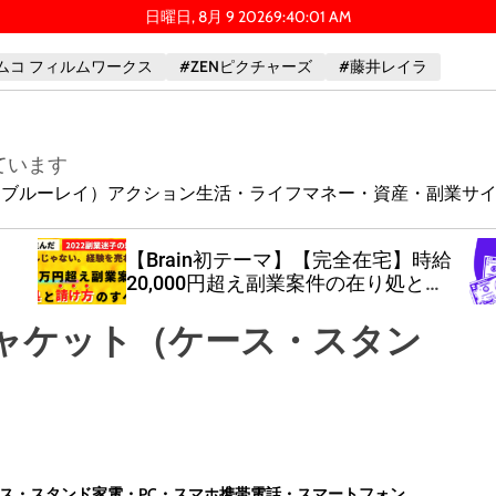
日曜日, 8月 9 2026
9
:
40
:
03
AM
ムコ フィルムワークス
#ZENピクチャーズ
#藤井レイラ
ています
ay（ブルーレイ）
アクション
生活・ライフ
マネー・資産・副業
サ
時給
【期間限定】コーヒー片手に簡単に4
請
万2000円稼げる裏技を公開
］
ャケット（ケース・スタン
ス・スタンド
家電・PC・スマホ
携帯電話・スマートフォン