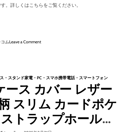
です。詳しくはこちらをご覧ください。
o
レコム
Leave a Comment
n
G
a
l
a
ス・スタンド
家電・PC・スマホ
携帯電話・スマートフォン
x
5G ケース カバー レザー
y
A
柄 スリム カードポケ
2
1
ケ
 ストラップホール付
ー
ス