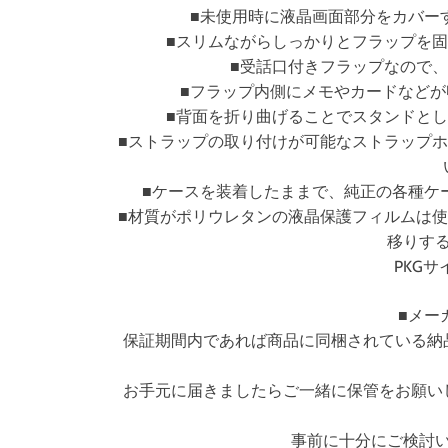
■未使用時に液晶画面部分をカバー
■スリムながらしっかりとフラップを
■受話口付きフラップなので
■フラップ内側にメモやカードなどが
■背面を折り曲げることでスタンドと
■ストラップの取り付けが可能なストラップ
■ケースを装着したままで、純正の各種ケ
■材質がポリウレタンの液晶保護フィルムは
移りす
PKGサイ
■メー
保証期間内であれば商品に同梱されている納
お手元に届きましたらご一緒に保管をお願い
事前に十分にご検討