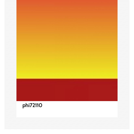
シ
ョ
ン
phi72110