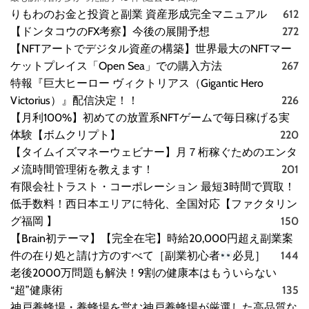
りもわのお金と投資と副業 資産形成完全マニュアル
612
【ドンタコウのFX考察】今後の展開予想
272
【NFTアートでデジタル資産の構築】世界最大のNFTマー
ケットプレイス「Open Sea」での購入方法
267
特報『巨大ヒーロー ヴィクトリアス（Gigantic Hero
Victorius）』配信決定！！
226
【月利100%】初めての放置系NFTゲームで毎日稼げる実
体験【ボムクリプト】
220
【タイムイズマネーウェビナー】月７桁稼ぐためのエンタ
メ流時間管理術を教えます！
201
有限会社トラスト・コーポレーション 最短3時間で買取！
低手数料！西日本エリアに特化、全国対応【ファクタリン
グ福岡 】
150
【Brain初テーマ】【完全在宅】時給20,000円超え副業案
件の在り処と請け方のすべて［副業初心者
必見］
144
老後2000万問題も解決！9割の健康本はもういらない
“超”健康術
135
神戸養蜂場・養蜂場を営む神戸養蜂場が厳選した高品質な