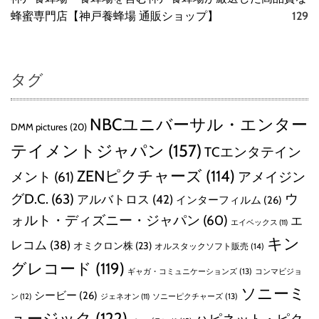
蜂蜜専門店【神戸養蜂場 通販ショップ】
129
タグ
NBCユニバーサル・エンター
DMM pictures
(20)
テイメントジャパン
(157)
TCエンタテイン
ZENピクチャーズ
(114)
メント
(61)
アメイジン
グD.C.
(63)
ウ
アルバトロス
(42)
インターフィルム
(26)
ォルト・ディズニー・ジャパン
(60)
エ
エイベックス
(11)
キン
レコム
(38)
オミクロン株
(23)
オルスタックソフト販売
(14)
グレコード
(119)
ギャガ・コミュニケーションズ
(13)
コンマビジョ
ソニーミ
シービー
(26)
ン
(12)
ソニーピクチャーズ
(13)
ジェネオン
(11)
ュージック
(122)