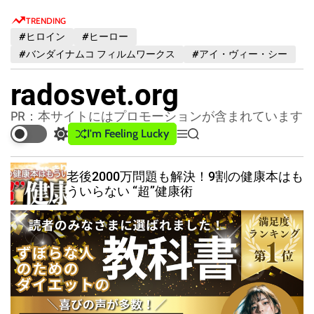
S
TRENDING
k
#ヒロイン
#ヒーロー
i
#バンダイナムコ フィルムワークス
#アイ・ヴィー・シー
p
t
radosvet.org
o
c
PR：本サイトにはプロモーションが含まれています
o
I'm Feeling Lucky
S
M
S
n
w
e
e
t
i
n
a
老後2000万問題も解決！9割の健康本はも
t
u
r
e
ういらない “超”健康術
c
c
n
h
h
t
c
o
l
o
r
m
o