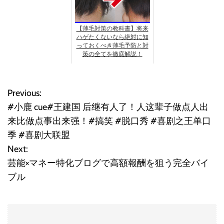
【薄毛対策の教科書】将来
ハゲたくないなら絶対に知
っておくべき薄毛予防と対
策の全てを徹底解説！
Previous:
投
#小鹿 cue#王建国 后继有人了！人这辈子做点人出
稿
来比做点事出来强！#搞笑 #脱口秀 #喜剧之王单口
季 #喜剧大联盟
ナ
Next:
ビ
芸能×マネー特化ブログで高額報酬を狙う完全バイ
ブル
ゲ
ー