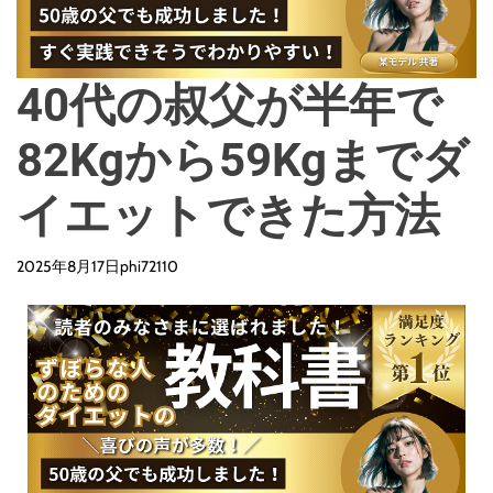
d
e
40代の叔父が半年で
82Kgから59Kgまでダ
イエットできた方法
2025年8月17日
phi72110