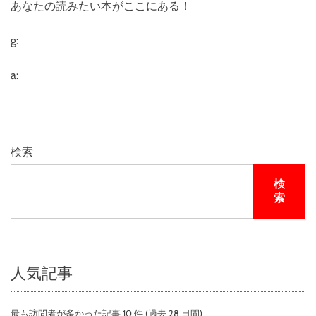
あなたの読みたい本がここにある！
g:
a:
検索
検
索
人気記事
最も訪問者が多かった記事 10 件 (過去 28 日間)