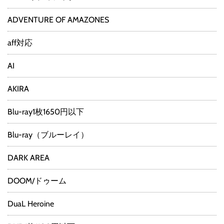
ADVENTURE OF AMAZONES
aff対応
AI
AKIRA
Blu-ray1枚1650円以下
Blu-ray（ブルーレイ）
DARK AREA
DOOM/ドゥーム
DuaL Heroine