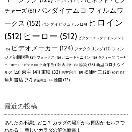
ハピネット・ピク
ノーブランド
(13)
バンダイナムコ フィルムワ
チャーズ
(61)
ヒロイン
ークス
(152)
バンダイビジュアル
(24)
(512)
ヒーロー
(512)
ビクターエンタテインメント
ビデオメーカー
(124)
ファクタリング
(22)
フィン
(15)
ジア初期脱毛
(21)
フォックス
(16)
ポニーキャニオン
(16)
ラフィー
(11)
ワーナ
感染
(23)
新型コロナウイ
上倉栄治
(19)
吉川徹
(13)
ー・ホーム・ビデオ
(11)
東宝
(41)
東映
(33)
ルス
(23)
松浦幹三
(28)
東村宗介
(19)
松竹
(14)
角川書店
(37)
除菌
(23)
資金調達
(13)
最近の投稿
あなたの不調はどこ？ カラダの場所から原因が セルフで
わかる！ 新しいカラダの解体新書！