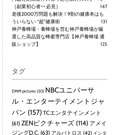
［副業初心者
必見］
147
老後2000万問題も解決！9割の健康本はも
ういらない “超”健康術
131
神戸養蜂場・養蜂場を営む神戸養蜂場が厳
選した高品質な蜂蜜専門店【神戸養蜂場 通
販ショップ】
125
タグ
NBCユニバーサ
DMM pictures
(20)
ル・エンターテイメントジャ
パン
(157)
TCエンタテインメント
ZENピクチャーズ
(114)
(61)
アメイ
ジングD.C.
(63)
アルバトロス
(42)
インタ