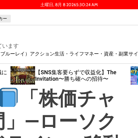
土曜日, 8月 8 2026
5
:
30
:
25
AM
カー
ています
ay（ブルーレイ）
アクション
生活・ライフ
マネー・資産・副業
サ
識に
【SNS集客要らずで収益化】The
Invitation〜勝ち確への招待〜
「株価チャ
門」—ローソク