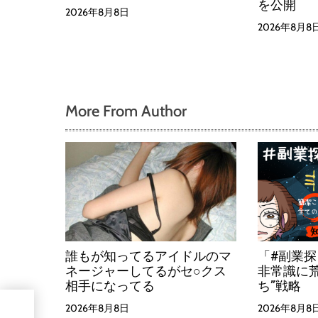
を公開
2026年8月8日
2026年8月8
More From Author
誰もが知ってるアイドルのマ
「#副業
ネージャーしてるがセ○クス
非常識に
相手になってる
ち”戦略
略』
2026年8月8日
2026年8月8