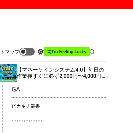
I'm Feeling Lucky
イトマップ
S
S
w
e
i
a
【マネーゲインシステム4.0】毎日の
t
r
作業後すぐに必ず2,000円〜4,000円
c
c
の報酬が発生！
h
h
GA
c
o
l
ピカキチ叢書
o
r
m
↑↑↑↑↑↑↑↑↑↑↑↑↑
o
d