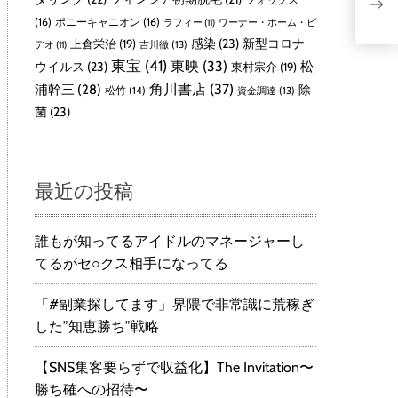
ン
ド
(16)
ポニーキャニオン
(16)
ラフィー
(11)
ワーナー・ホーム・ビ
感染
(23)
新型コロナ
上倉栄治
(19)
吉川徹
(13)
デオ
(11)
東宝
(41)
東映
(33)
ウイルス
(23)
松
東村宗介
(19)
角川書店
(37)
浦幹三
(28)
除
松竹
(14)
資金調達
(13)
菌
(23)
最近の投稿
誰もが知ってるアイドルのマネージャーし
てるがセ○クス相手になってる
「#副業探してます」界隈で非常識に荒稼ぎ
した”知恵勝ち”戦略
【SNS集客要らずで収益化】The Invitation〜
勝ち確への招待〜