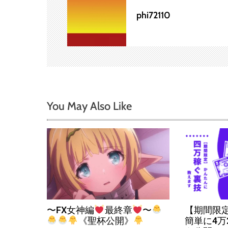
phi72110
シ
ョ
ン
You May Also Like
〜FX女神編
最終章
〜
【期間限
《聖杯公開》
簡単に4万