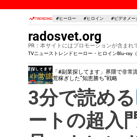
S
k
#ヒーロー
#ヒロイン
#ビデオメー
i
TRENDING
p
radosvet.org
t
o
PR：本サイトにはプロモーションが含まれ
c
TVニューストレンド
ヒーロー・ヒロイン
Blu-r
o
n
マネージ
「#副業探してます」界隈で非常
t
になってる
荒稼ぎした”知恵勝ち”戦略
e
n
3分で読める
t
ートの超入