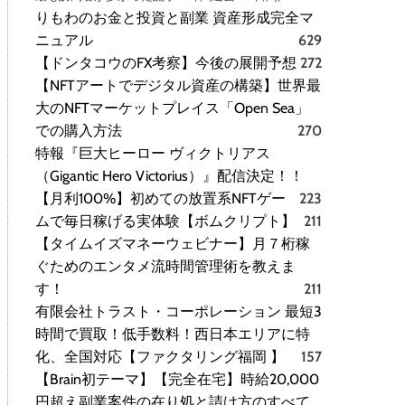
りもわのお金と投資と副業 資産形成完全マ
ニュアル
629
【ドンタコウのFX考察】今後の展開予想
272
【NFTアートでデジタル資産の構築】世界最
大のNFTマーケットプレイス「Open Sea」
での購入方法
270
特報『巨大ヒーロー ヴィクトリアス
（Gigantic Hero Victorius）』配信決定！！
【月利100%】初めての放置系NFTゲー
223
ムで毎日稼げる実体験【ボムクリプト】
211
【タイムイズマネーウェビナー】月７桁稼
ぐためのエンタメ流時間管理術を教えま
す！
211
有限会社トラスト・コーポレーション 最短3
時間で買取！低手数料！西日本エリアに特
化、全国対応【ファクタリング福岡 】
157
【Brain初テーマ】【完全在宅】時給20,000
円超え副業案件の在り処と請け方のすべて