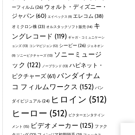
ウォルト・ディズニー・
ーフィルム
(26)
ジャパン
(60)
エレコム
(38)
エイベックス
(11)
キ
オミクロン株
(23)
オルスタックソフト販売
(14)
ングレコード
(119)
ギャガ・コミュニケーシ
シービー
(26)
ョンズ
(13)
コンマビジョン
(12)
ジェネオン
ソニーミュージ
ソニーピクチャーズ
(13)
(11)
ック
(122)
ハピネット・
ノーブランド
(13)
バンダイナム
ピクチャーズ
(61)
コ フィルムワークス
(152)
バン
ヒロイン
(512)
ダイビジュアル
(24)
ヒーロー
(512)
ビクターエンタテイン
ビデオメーカー
(125)
ファク
メント
(15)
負
タリング
(22)
フィンジア初期脱毛
(21)
フォックス