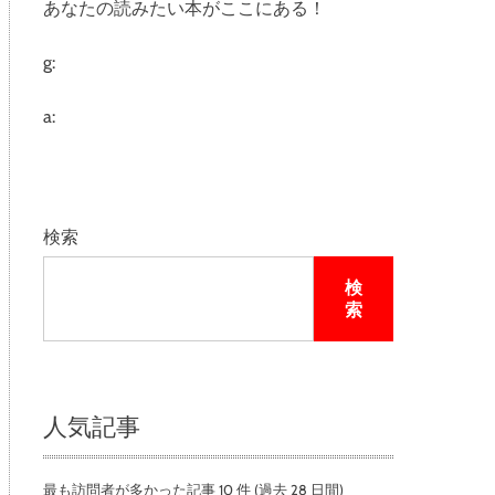
あなたの読みたい本がここにある！
e
g:
a:
検索
検
索
人気記事
最も訪問者が多かった記事 10 件 (過去 28 日間)