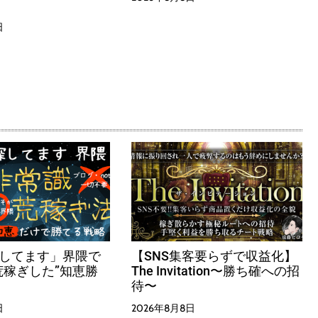
日
探してます」界隈で
【SNS集客要らずで収益化】
荒稼ぎした”知恵勝
The Invitation〜勝ち確への招
待〜
日
2026年8月8日