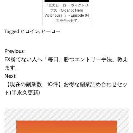
『巨大ヒーロー ヴィクトリ
アス（Gigantic Hero
Victorious）』 - Episode 04
「力を合わせて」
Tagged
ヒロイン
,
ヒーロー
Previous:
投
FX勝てない人へ「毎日、勝つエントリー手法」教え
稿
ます。
Next:
ナ
【現在の副業数 10件】お得な副業詰め合わせセッ
ビ
ト(半永久更新)
ゲ
ー
シ