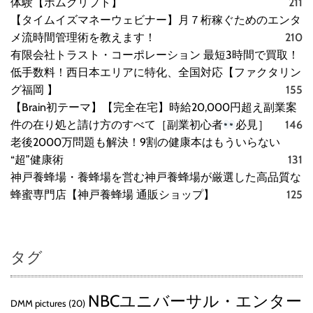
体験【ボムクリプト】
211
【タイムイズマネーウェビナー】月７桁稼ぐためのエンタ
メ流時間管理術を教えます！
210
有限会社トラスト・コーポレーション 最短3時間で買取！
低手数料！西日本エリアに特化、全国対応【ファクタリン
グ福岡 】
155
【Brain初テーマ】【完全在宅】時給20,000円超え副業案
件の在り処と請け方のすべて［副業初心者
必見］
146
老後2000万問題も解決！9割の健康本はもういらない
“超”健康術
131
神戸養蜂場・養蜂場を営む神戸養蜂場が厳選した高品質な
蜂蜜専門店【神戸養蜂場 通販ショップ】
125
タグ
NBCユニバーサル・エンター
DMM pictures
(20)