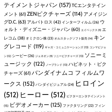
テイメントジャパン
(157)
TCエンタテイン
ZENピクチャーズ
(114)
メント
(61)
アメイジン
グD.C.
(63)
ウ
アルバトロス
(42)
インターフィルム
(26)
ォルト・ディズニー・ジャパン
(60)
エ
エイベックス
(11)
キン
レコム
(38)
オミクロン株
(23)
オルスタックソフト販売
(14)
グレコード
(119)
ギャガ・コミュニケーションズ
(13)
コンマビジョ
ソニーミ
シービー
(26)
ン
(12)
ソニーピクチャーズ
(13)
ジェネオン
(11)
ュージック
(122)
ハピネット・ピク
ノーブランド
(13)
バンダイナムコ フィルムワ
チャーズ
(61)
ヒロイン
ークス
(152)
バンダイビジュアル
(24)
(512)
ヒーロー
(512)
ビクターエンタテインメント
ビデオメーカー
(125)
ファクタリング
(22)
フィン
(15)