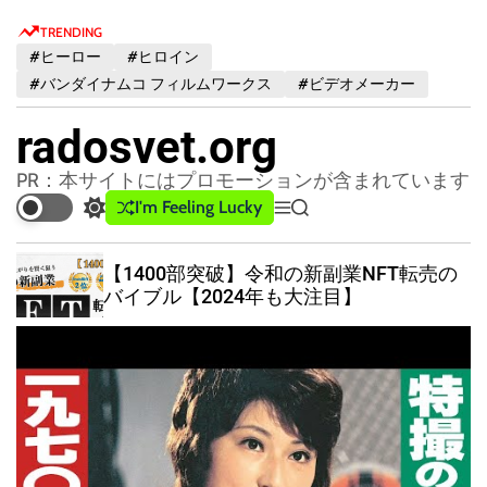
S
TRENDING
k
#ヒーロー
#ヒロイン
i
#バンダイナムコ フィルムワークス
#ビデオメーカー
p
t
radosvet.org
o
c
PR：本サイトにはプロモーションが含まれています
o
I'm Feeling Lucky
S
M
S
n
w
e
e
t
i
n
a
【1400部突破】令和の新副業NFT転売の
t
u
r
e
バイブル【2024年も大注目】
c
c
n
h
h
t
c
o
l
o
r
m
o