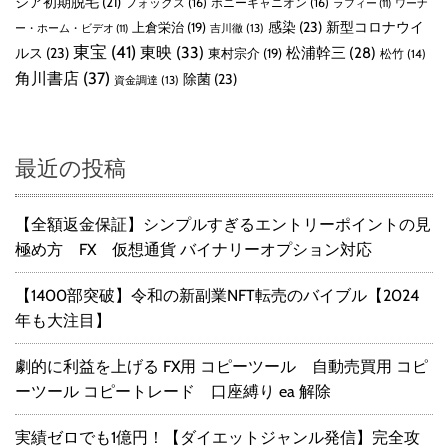
ジア初期脱毛
(21)
フォックス
(16)
ポニーキャニオン
(16)
ラフィー
(11)
ワーナ
感染
(23)
新型コロナウイ
上倉栄治
(19)
吉川徹
(13)
ー・ホーム・ビデオ
(11)
東宝
(41)
東映
(33)
ルス
(23)
松浦幹三
(28)
東村宗介
(19)
松竹
(14)
角川書店
(37)
除菌
(23)
資金調達
(13)
最近の投稿
【全額返金保証】シンプルすぎるエントリーポイントの見
極め方 FX 仮想通貨 バイナリーオプション対応
【1400部突破】令和の新副業NFT転売のバイブル【2024
年も大注目】
劇的に利益を上げる FX用 コピーツール 自動売買用 コピ
ーツール コピートレード 口座縛り ea 解除
実績ゼロでも1億円！【ダイエットジャンル発信】完全攻