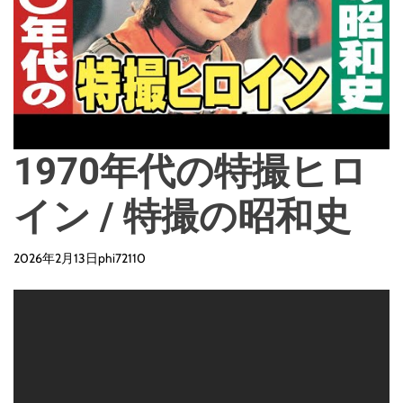
d
e
1970年代の特撮ヒロ
イン / 特撮の昭和史
2026年2月13日
phi72110