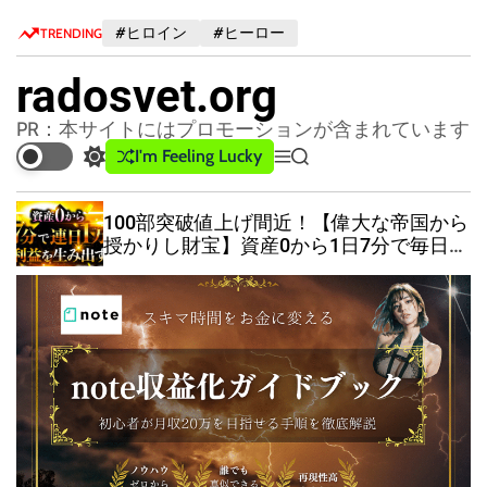
S
#ヒロイン
#ヒーロー
TRENDING
k
i
radosvet.org
p
t
PR：本サイトにはプロモーションが含まれています
o
I'm Feeling Lucky
S
M
S
c
w
e
e
o
i
n
a
100部突破値上げ間近！【偉大な帝国から
n
t
u
r
授かりし財宝】資産0から1日7分で毎日1
c
c
t
万円の利益を積み重ねたミルフィーユ投
h
h
e
資法
c
n
o
t
l
o
r
m
o
d
e