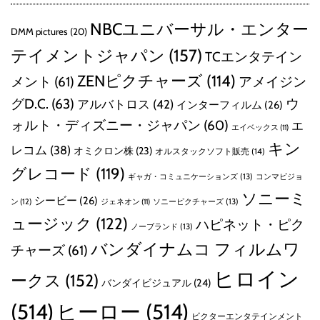
NBCユニバーサル・エンター
DMM pictures
(20)
テイメントジャパン
(157)
TCエンタテイン
ZENピクチャーズ
(114)
メント
(61)
アメイジン
グD.C.
(63)
ウ
アルバトロス
(42)
インターフィルム
(26)
ォルト・ディズニー・ジャパン
(60)
エ
エイベックス
(11)
キン
レコム
(38)
オミクロン株
(23)
オルスタックソフト販売
(14)
グレコード
(119)
ギャガ・コミュニケーションズ
(13)
コンマビジョ
ソニーミ
シービー
(26)
ン
(12)
ソニーピクチャーズ
(13)
ジェネオン
(11)
ュージック
(122)
ハピネット・ピク
ノーブランド
(13)
バンダイナムコ フィルムワ
チャーズ
(61)
ヒロイン
ークス
(152)
バンダイビジュアル
(24)
(514)
ヒーロー
(514)
ビクターエンタテインメント