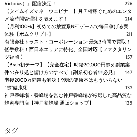
Victorius）』配信決定！！
226
【タイムイズマネーウェビナー】月７桁稼ぐためのエンタ
メ流時間管理術を教えます！
214
【月利100%】初めての放置系NFTゲームで毎日稼げる実
体験【ボムクリプト】
211
有限会社トラスト・コーポレーション 最短3時間で買取！
低手数料！西日本エリアに特化、全国対応【ファクタリン
グ福岡 】
157
【Brain初テーマ】【完全在宅】時給20,000円超え副業案
件の在り処と請け方のすべて［副業初心者
必見］
147
老後2000万問題も解決！9割の健康本はもういらない
“超”健康術
132
神戸養蜂場・養蜂場を営む神戸養蜂場が厳選した高品質な
蜂蜜専門店【神戸養蜂場 通販ショップ】
128
タグ