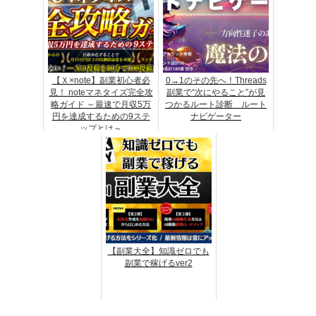
【Ｘ×note】副業初心者必
0→1のその先へ！Threads
見！ noteマネタイズ完全攻
副業で“次にやること”が見
略ガイド ～最速で月収5万
つかるルート診断 ルート
円を達成するための9ステ
ナビゲーター
ップとは～
【副業大全】知識ゼロでも
副業で稼げるver2