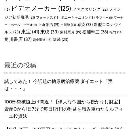
ビデオメーカー
(125)
ファクタリング
(22)
フィン
(15)
ジア初期脱毛
(21)
フォックス
(16)
ポニーキャニオン
(16)
ラフィー
(11)
ワーナ
感染
(23)
新型コロナウイ
上倉栄治
(19)
吉川徹
(13)
ー・ホーム・ビデオ
(11)
東宝
(41)
東映
(33)
ルス
(23)
松浦幹三
(28)
東村宗介
(19)
松竹
(14)
角川書店
(37)
除菌
(23)
資金調達
(13)
最近の投稿
試してみた！ 今話題の糖尿病治療薬 ダイエット「実
は・・・」
100部突破値上げ間近！【偉大な帝国から授かりし財宝】
資産0から1日7分で毎日1万円の利益を積み重ねたミルフィ
ーユ投資法