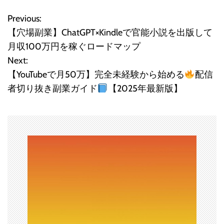
Previous:
投
【穴場副業】ChatGPT×Kindleで官能小説を出版して
稿
月収100万円を稼ぐロードマップ
Next:
ナ
【YouTubeで月50万】完全未経験から始める
配信
ビ
者切り抜き副業ガイド
【2025年最新版】
ゲ
ー
シ
ョ
ン