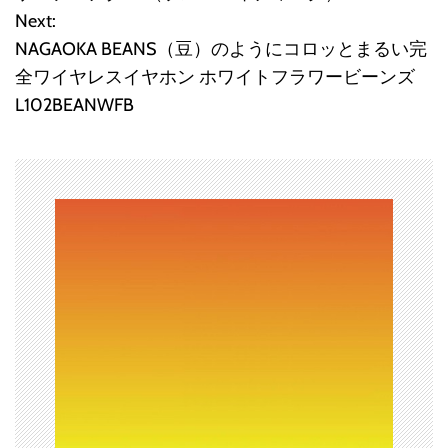
稿
Next:
NAGAOKA BEANS（豆）のようにコロッとまるい完
ナ
全ワイヤレスイヤホン ホワイトフラワービーンズ
ビ
L102BEANWFB
ゲ
ー
シ
ョ
ン