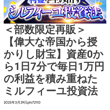
o
d
e
＜部数限定再販＞
【偉大な帝国から授
かりし財宝】資産0か
ら1日7分で毎日1万円
の利益を積み重ねた
ミルフィーユ投資法
2025年3月29日
phi72110