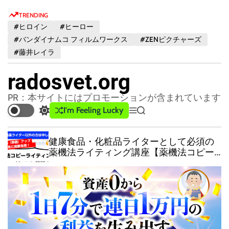
S
TRENDING
k
#ヒロイン
#ヒーロー
i
#バンダイナムコ フィルムワークス
#ZENピクチャーズ
p
#藤井レイラ
t
o
radosvet.org
c
o
PR：本サイトにはプロモーションが含まれています
n
I'm Feeling Lucky
S
M
S
t
w
e
e
e
i
n
a
健康食品・化粧品ライターとして必須の
t
u
r
n
薬機法ライティング講座【薬機法コピー
c
c
t
ライター養成講座（2級）】
h
h
c
o
l
o
r
m