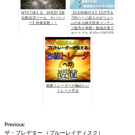
MT4で使える 特化型【新
【5大特典付き】15万字＆
自動決済ツール サバイバ
700ページ超えのボリュー
ー】特典多数！！
ムのある株式投資コンテン
ツ販売を再開！勉強次第で
あなたでも月10〜100万円
は稼げます。
裁量トレーダーが極めたい
トレード手法
Previous:
投
ザ・プレデター （ブルーレイディスク）