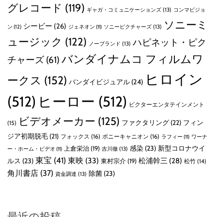
グレコード
(119)
ギャガ・コミュニケーションズ
(13)
コンマビジョ
ソニーミ
シービー
(26)
ン
(12)
ソニーピクチャーズ
(13)
ジェネオン
(11)
ュージック
(122)
ハピネット・ピク
ノーブランド
(13)
バンダイナムコ フィルムワ
チャーズ
(61)
ヒロイン
ークス
(152)
バンダイビジュアル
(24)
(512)
ヒーロー
(512)
ビクターエンタテインメント
ビデオメーカー
(125)
ファクタリング
(22)
フィン
(15)
ジア初期脱毛
(21)
フォックス
(16)
ポニーキャニオン
(16)
ラフィー
(11)
ワーナ
感染
(23)
新型コロナウイ
上倉栄治
(19)
吉川徹
(13)
ー・ホーム・ビデオ
(11)
東宝
(41)
東映
(33)
ルス
(23)
松浦幹三
(28)
東村宗介
(19)
松竹
(14)
角川書店
(37)
除菌
(23)
資金調達
(13)
最近の投稿