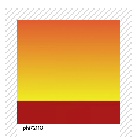
ー
シ
ョ
ン
phi72110