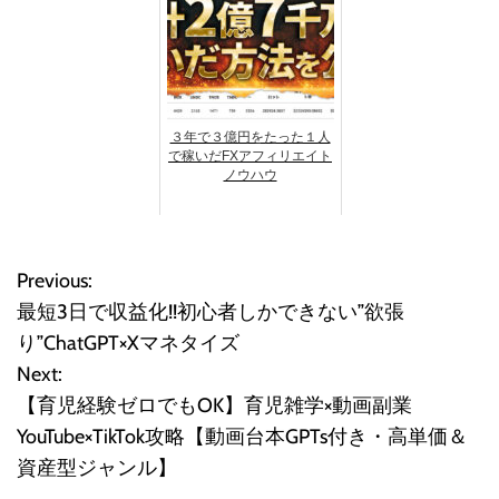
３年で３億円をたった１人
で稼いだFXアフィリエイト
ノウハウ
Previous:
投
最短3日で収益化!!初心者しかできない”欲張
稿
り”ChatGPT×Xマネタイズ
Next:
ナ
【育児経験ゼロでもOK】育児雑学×動画副業
ビ
YouTube×TikTok攻略【動画台本GPTs付き・高単価＆
資産型ジャンル】
ゲ