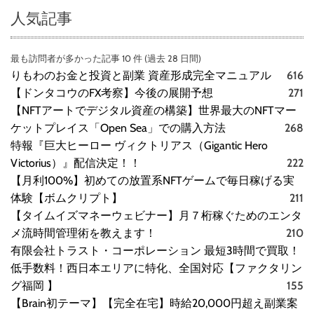
人気記事
最も訪問者が多かった記事 10 件 (過去 28 日間)
りもわのお金と投資と副業 資産形成完全マニュアル
616
【ドンタコウのFX考察】今後の展開予想
271
【NFTアートでデジタル資産の構築】世界最大のNFTマー
ケットプレイス「Open Sea」での購入方法
268
特報『巨大ヒーロー ヴィクトリアス（Gigantic Hero
Victorius）』配信決定！！
222
【月利100%】初めての放置系NFTゲームで毎日稼げる実
体験【ボムクリプト】
211
【タイムイズマネーウェビナー】月７桁稼ぐためのエンタ
メ流時間管理術を教えます！
210
有限会社トラスト・コーポレーション 最短3時間で買取！
低手数料！西日本エリアに特化、全国対応【ファクタリン
グ福岡 】
155
【Brain初テーマ】【完全在宅】時給20,000円超え副業案