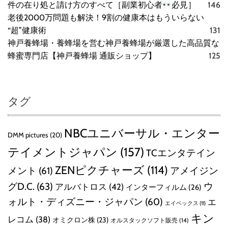
件の在り処と請け方のすべて［副業初心者
必見］
146
老後2000万問題も解決！9割の健康本はもういらない
“超”健康術
131
神戸養蜂場・養蜂場を営む神戸養蜂場が厳選した高品質な
蜂蜜専門店【神戸養蜂場 通販ショップ】
125
タグ
NBCユニバーサル・エンター
DMM pictures
(20)
テイメントジャパン
(157)
TCエンタテイン
ZENピクチャーズ
(114)
メント
(61)
アメイジン
グD.C.
(63)
ウ
アルバトロス
(42)
インターフィルム
(26)
ォルト・ディズニー・ジャパン
(60)
エ
エイベックス
(11)
キン
レコム
(38)
オミクロン株
(23)
オルスタックソフト販売
(14)