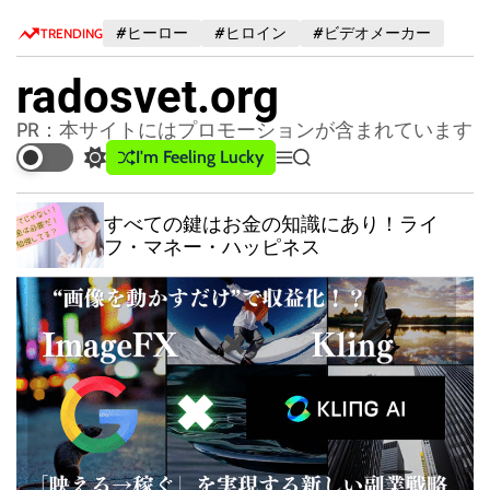
S
#ヒーロー
#ヒロイン
#ビデオメーカー
TRENDING
k
i
radosvet.org
p
t
PR：本サイトにはプロモーションが含まれています
o
I'm Feeling Lucky
S
M
S
c
w
e
e
o
i
n
a
すべての鍵はお金の知識にあり！ライ
n
t
u
r
フ・マネー・ハッピネス
c
c
t
h
h
e
c
n
o
t
l
o
r
m
o
d
e