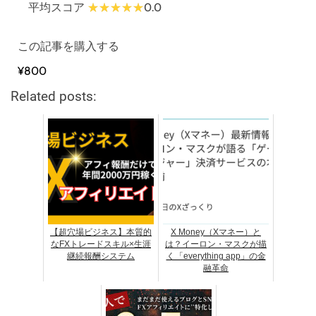
平均スコア
0.0
この記事を購入する
¥800
Related posts:
【超穴場ビジネス】本質的
X Money（Xマネー）と
なFXトレードスキル×生涯
は？イーロン・マスクが描
継続報酬システム
く「everything app」の金
融革命