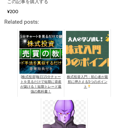
この記事を購入する
¥200
Related posts:
[株式投資]毎日15分チャー
株式投資入門：初心者が最
トを見るだけで短期に資産
初に押さえる5つのポイン
が築ける！短期トレード最
ト
強の教科書！