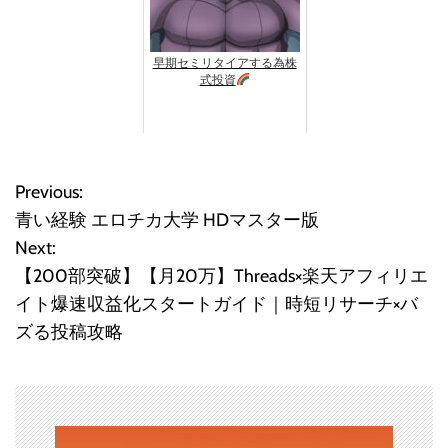
早期セミリタイアする為株
式投資
Previous:
投
青い経験 エロチカ大学 HDマスター版
稿
Next:
【200部突破】【月20万】Threads×楽天アフィリエ
ナ
イト爆速収益化スタートガイド｜時短リサーチ×バ
ビ
ズる投稿攻略
ゲ
ー