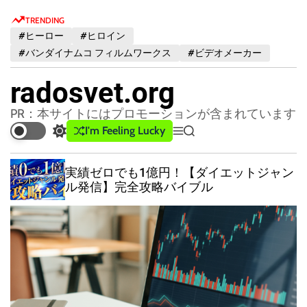
S
TRENDING
k
#ヒーロー
#ヒロイン
i
#バンダイナムコ フィルムワークス
#ビデオメーカー
p
t
radosvet.org
o
c
PR：本サイトにはプロモーションが含まれています
o
I'm Feeling Lucky
S
M
S
n
w
e
e
t
i
n
a
実績ゼロでも1億円！【ダイエットジャン
t
u
r
e
ル発信】完全攻略バイブル
c
c
n
h
h
t
c
o
l
o
r
m
o