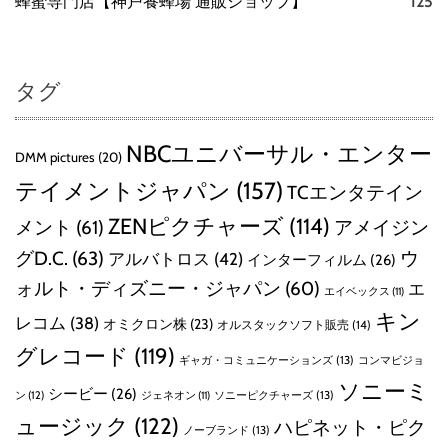
蜂蜜専門店【神戸養蜂場 通販ショップ】
125
タグ
NBCユニバーサル・エンター
DMM pictures
(20)
テイメントジャパン
(157)
TCエンタテイン
ZENピクチャーズ
(114)
メント
(61)
アメイジン
グD.C.
(63)
ウ
アルバトロス
(42)
インターフィルム
(26)
ォルト・ディズニー・ジャパン
(60)
エ
エイベックス
(11)
キン
レコム
(38)
オミクロン株
(23)
オルスタックソフト販売
(14)
グレコード
(119)
ギャガ・コミュニケーションズ
(13)
コンマビジョ
ソニーミ
シービー
(26)
ン
(12)
ソニーピクチャーズ
(13)
ジェネオン
(11)
ュージック
(122)
ハピネット・ピク
ノーブランド
(13)