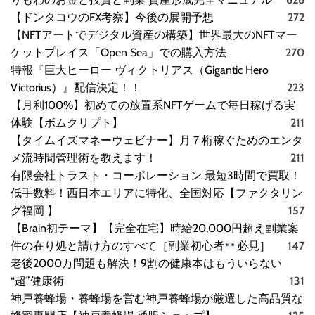
【ドンタコウのFX考察】今後の展開予想
272
【NFTアートでデジタル資産の構築】世界最大のNFTマー
ケットプレイス「Open Sea」での購入方法
270
特報『巨大ヒーロー ヴィクトリアス（Gigantic Hero
Victorius）』配信決定！！
223
【月利100%】初めての放置系NFTゲームで毎日稼げる実
体験【ボムクリプト】
211
【タイムイズマネーウェビナー】月７桁稼ぐためのエンタ
メ流時間管理術を教えます！
211
有限会社トラスト・コーポレーション 最短3時間で買取！
低手数料！西日本エリアに特化、全国対応【ファクタリン
グ福岡 】
157
【Brain初テーマ】【完全在宅】時給20,000円超え副業案
件の在り処と請け方のすべて［副業初心者
必見］
147
老後2000万問題も解決！9割の健康本はもういらない
“超”健康術
131
神戸養蜂場・養蜂場を営む神戸養蜂場が厳選した高品質な