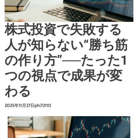
d
e
株式投資で失敗する
人が知らない“勝ち筋
の作り方”──たった1
つの視点で成果が変
わる
2025年11月27日
phi72110