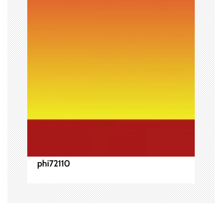
シ
ョ
ン
phi72110