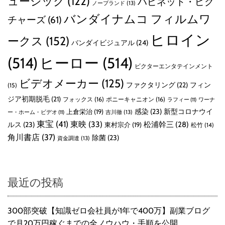
ュージック
(122)
ハピネット・ピク
ノーブランド
(13)
バンダイナムコ フィルムワ
チャーズ
(61)
ヒロイン
ークス
(152)
バンダイビジュアル
(24)
(514)
ヒーロー
(514)
ビクターエンタテインメント
ビデオメーカー
(125)
ファクタリング
(22)
フィン
(15)
ジア初期脱毛
(21)
フォックス
(16)
ポニーキャニオン
(16)
ラフィー
(11)
ワーナ
感染
(23)
新型コロナウイ
上倉栄治
(19)
吉川徹
(13)
ー・ホーム・ビデオ
(11)
東宝
(41)
東映
(33)
ルス
(23)
松浦幹三
(28)
東村宗介
(19)
松竹
(14)
角川書店
(37)
除菌
(23)
資金調達
(13)
最近の投稿
300部突破【知識ゼロ会社員が1年で400万】副業ブログ
で月20万円稼ぐまでの全ノウハウ・手順を公開