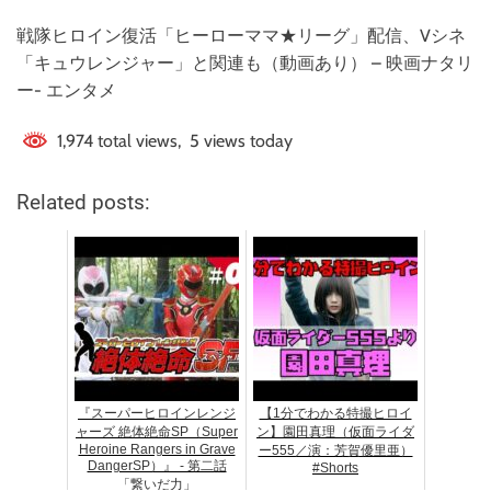
戦隊ヒロイン復活「ヒーローママ★リーグ」配信、Vシネ
「キュウレンジャー」と関連も（動画あり） – 映画ナタリ
ー- エンタメ
1,974 total views, 5 views today
Related posts:
『スーパーヒロインレンジ
【1分でわかる特撮ヒロイ
ャーズ 絶体絶命SP（Super
ン】園田真理（仮面ライダ
Heroine Rangers in Grave
ー555／演：芳賀優里亜）
DangerSP）』 - 第二話
#Shorts
「繋いだ力」