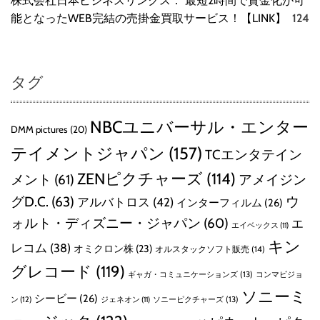
株式会社日本ビジネスリンクス： 最短2時間で資金化が可
能となったWEB完結の売掛金買取サービス！【LINK】
124
タグ
NBCユニバーサル・エンター
DMM pictures
(20)
テイメントジャパン
(157)
TCエンタテイン
ZENピクチャーズ
(114)
メント
(61)
アメイジン
グD.C.
(63)
ウ
アルバトロス
(42)
インターフィルム
(26)
ォルト・ディズニー・ジャパン
(60)
エ
エイベックス
(11)
キン
レコム
(38)
オミクロン株
(23)
オルスタックソフト販売
(14)
グレコード
(119)
ギャガ・コミュニケーションズ
(13)
コンマビジョ
ソニーミ
シービー
(26)
ン
(12)
ソニーピクチャーズ
(13)
ジェネオン
(11)