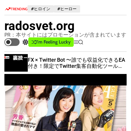
S
#ヒロイン
#ヒーロー
TRENDING
k
i
radosvet.org
p
t
PR：本サイトにはプロモーションが含まれています
o
I'm Feeling Lucky
S
M
S
c
w
e
e
o
i
n
a
FX × Twitter Bot 〜誰でも収益化できるEA
n
t
u
r
付き！限定でTwitter集客自動化ツールも
c
c
t
配布中！〜
h
h
e
c
n
o
t
l
o
r
m
o
d
e