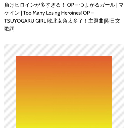
ビ
負けヒロインが多すぎる！ OP – つよがるガール | マ
ケイン | Too Many Losing Heroines! OP –
ゲ
TSUYOGARU GIRL 敗北女角太多了！主題曲|附日文
ー
歌詞
シ
ョ
ン