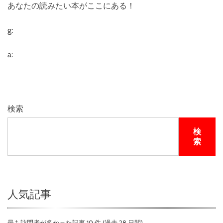
あなたの読みたい本がここにある！
g:
a:
検索
検
索
人気記事
最も訪問者が多かった記事 10 件 (過去 28 日間)