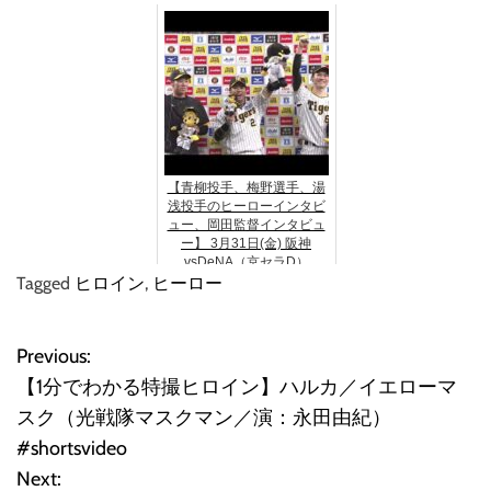
【青柳投手、梅野選手、湯
浅投手のヒーローインタビ
ュー、岡田監督インタビュ
ー】 3月31日(金) 阪神
vsDeNA（京セラD）
Tagged
ヒロイン
,
ヒーロー
Previous:
投
【1分でわかる特撮ヒロイン】ハルカ／イエローマ
稿
スク（光戦隊マスクマン／演：永田由紀）
#shortsvideo
ナ
Next: