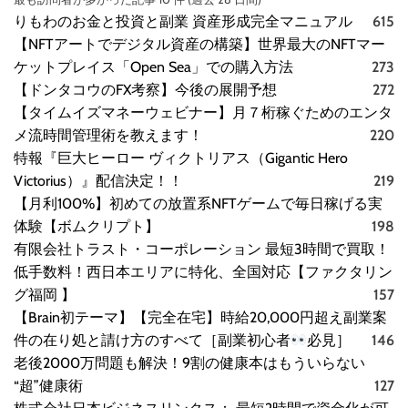
りもわのお金と投資と副業 資産形成完全マニュアル
615
【NFTアートでデジタル資産の構築】世界最大のNFTマー
ケットプレイス「Open Sea」での購入方法
273
【ドンタコウのFX考察】今後の展開予想
272
【タイムイズマネーウェビナー】月７桁稼ぐためのエンタ
メ流時間管理術を教えます！
220
特報『巨大ヒーロー ヴィクトリアス（Gigantic Hero
Victorius）』配信決定！！
219
【月利100%】初めての放置系NFTゲームで毎日稼げる実
体験【ボムクリプト】
198
有限会社トラスト・コーポレーション 最短3時間で買取！
低手数料！西日本エリアに特化、全国対応【ファクタリン
グ福岡 】
157
【Brain初テーマ】【完全在宅】時給20,000円超え副業案
件の在り処と請け方のすべて［副業初心者
必見］
146
老後2000万問題も解決！9割の健康本はもういらない
“超”健康術
127