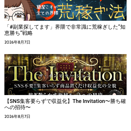
「#副業探してます」界隈で非常識に荒稼ぎした”知
恵勝ち”戦略
2026年8月7日
【SNS集客要らずで収益化】The Invitation〜勝ち確
への招待〜
2026年8月7日