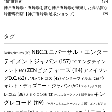
“超”健康術
134
神戸養蜂場・養蜂場を営む神戸養蜂場が厳選した高品質な
蜂蜜専門店【神戸養蜂場 通販ショップ】
129
タグ
NBCユニバーサル・エンター
DMM pictures
(20)
テイメントジャパン
(157)
TCエンタテイン
ZENピクチャーズ
(114)
メント
(61)
アメイジン
グD.C.
(63)
ウ
アルバトロス
(42)
インターフィルム
(26)
ォルト・ディズニー・ジャパン
(60)
エ
エイベックス
(11)
キン
レコム
(38)
オミクロン株
(23)
オルスタックソフト販売
(14)
グレコード
(119)
ギャガ・コミュニケーションズ
(13)
コンマビジョ
ソニーミ