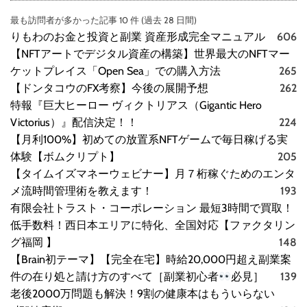
最も訪問者が多かった記事 10 件 (過去 28 日間)
りもわのお金と投資と副業 資産形成完全マニュアル
606
【NFTアートでデジタル資産の構築】世界最大のNFTマー
ケットプレイス「Open Sea」での購入方法
265
【ドンタコウのFX考察】今後の展開予想
262
特報『巨大ヒーロー ヴィクトリアス（Gigantic Hero
Victorius）』配信決定！！
224
【月利100%】初めての放置系NFTゲームで毎日稼げる実
体験【ボムクリプト】
205
【タイムイズマネーウェビナー】月７桁稼ぐためのエンタ
メ流時間管理術を教えます！
193
有限会社トラスト・コーポレーション 最短3時間で買取！
低手数料！西日本エリアに特化、全国対応【ファクタリン
グ福岡 】
148
【Brain初テーマ】【完全在宅】時給20,000円超え副業案
件の在り処と請け方のすべて［副業初心者
必見］
139
老後2000万問題も解決！9割の健康本はもういらない