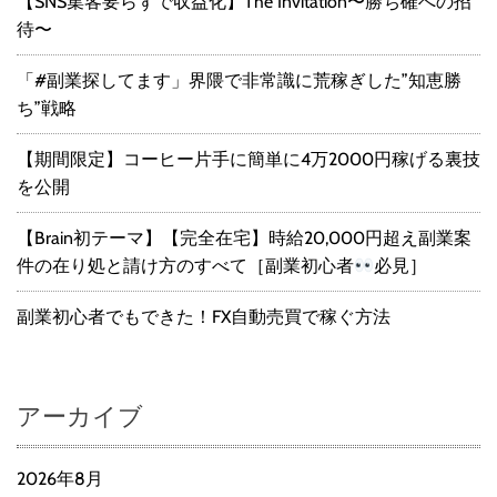
【SNS集客要らずで収益化】The Invitation〜勝ち確への招
待〜
「#副業探してます」界隈で非常識に荒稼ぎした”知恵勝
ち”戦略
【期間限定】コーヒー片手に簡単に4万2000円稼げる裏技
を公開
【Brain初テーマ】【完全在宅】時給20,000円超え副業案
件の在り処と請け方のすべて［副業初心者
必見］
副業初心者でもできた！FX自動売買で稼ぐ方法
アーカイブ
2026年8月