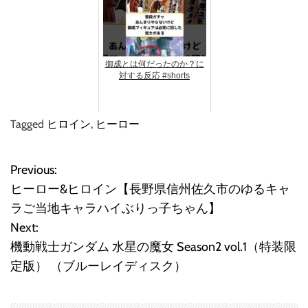
御成とは何だったのか？に
対する反応 #shorts
Tagged
ヒロイン
,
ヒーロー
Previous:
投
ヒーロー&ヒロイン【長野県信州佐久市のゆるキャ
稿
ラご当地キャラハイぶりっ子ちゃん】
Next:
ナ
機動戦士ガンダム 水星の魔女 Season2 vol.1（特装限
ビ
定版） （ブルーレイディスク）
ゲ