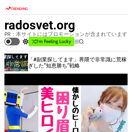
S
TRENDING
k
i
radosvet.org
p
t
PR：本サイトにはプロモーションが含まれています
o
I'm Feeling Lucky
S
M
S
c
w
e
e
o
i
n
a
「#副業探してます」界隈で非常識に荒稼
t
u
r
n
ぎした”知恵勝ち”戦略
c
c
t
h
h
e
c
n
o
l
t
o
r
m
o
d
e