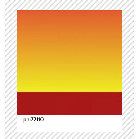
ー
シ
ョ
ン
phi72110