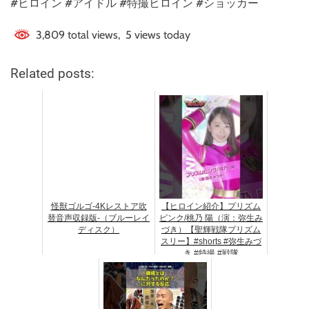
#ヒロイン #アイドル #特撮ヒロイン #ショッカー
3,809 total views, 5 views today
Related posts:
怪獣ゴルゴ-4Kレストア吹
【ヒロイン紹介】プリズム
替音声収録版-（ブルーレイ
ピンク/桃乃 陽（演：弥生み
ディスク）
づき）【聖輝戦隊プリズム
スリー】#shorts #弥生みづ
き #特撮 #戦隊