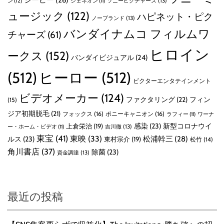
シービー
(26)
ン
(12)
ソニーピクチャーズ
(13)
ジェネオン
(11)
ュージック
(122)
ハピネット・ピク
ノーブランド
(13)
バンダイナムコ フィルムワ
チャーズ
(61)
ヒロイン
ークス
(152)
バンダイビジュアル
(24)
(512)
ヒーロー
(512)
ビクターエンタテインメント
ビデオメーカー
(124)
ファクタリング
(22)
フィン
(15)
ジア初期脱毛
(21)
フォックス
(16)
ポニーキャニオン
(16)
ラフィー
(11)
ワーナ
感染
(23)
新型コロナウイ
上倉栄治
(19)
吉川徹
(13)
ー・ホーム・ビデオ
(11)
東宝
(41)
東映
(33)
ルス
(23)
松浦幹三
(28)
東村宗介
(19)
松竹
(14)
角川書店
(37)
除菌
(23)
資金調達
(13)
最近の投稿