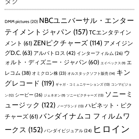
タグ
NBCユニバーサル・エンター
DMM pictures
(20)
テイメントジャパン
(157)
TCエンタテイン
ZENピクチャーズ
(114)
メント
(61)
アメイジン
グD.C.
(63)
ウ
アルバトロス
(42)
インターフィルム
(26)
ォルト・ディズニー・ジャパン
(60)
エ
エイベックス
(11)
キン
レコム
(38)
オミクロン株
(23)
オルスタックソフト販売
(14)
グレコード
(119)
ギャガ・コミュニケーションズ
(13)
コンマビジョ
ソニーミ
シービー
(26)
ン
(12)
ソニーピクチャーズ
(13)
ジェネオン
(11)
ュージック
(122)
ハピネット・ピク
ノーブランド
(13)
バンダイナムコ フィルムワ
チャーズ
(61)
ヒロイン
ークス
(152)
バンダイビジュアル
(24)