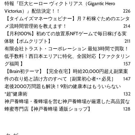
特報『巨大ヒーロー ヴィクトリアス（Gigantic Hero
Victorius）』配信決定！！
226
【タイムイズマネーウェビナー】月７桁稼ぐためのエンタ
メ流時間管理術を教えます！
214
【月利100%】初めての放置系NFTゲームで毎日稼げる実
体験【ボムクリプト】
211
有限会社トラスト・コーポレーション 最短3時間で買取！
低手数料！西日本エリアに特化、全国対応【ファクタリン
グ福岡 】
157
【Brain初テーマ】【完全在宅】時給20,000円超え副業案
件の在り処と請け方のすべて［副業初心者
必見］
147
老後2000万問題も解決！9割の健康本はもういらない
“超”健康術
132
神戸養蜂場・養蜂場を営む神戸養蜂場が厳選した高品質な
蜂蜜専門店【神戸養蜂場 通販ショップ】
128