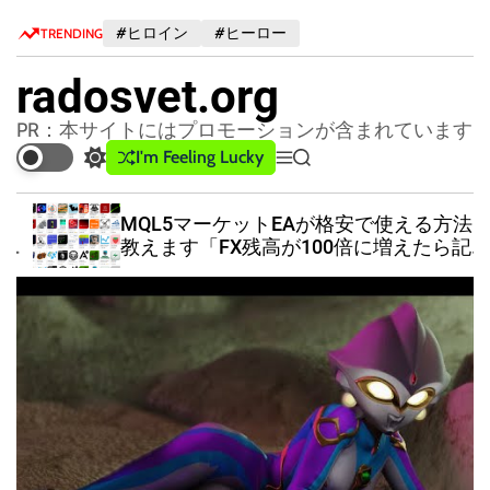
S
#ヒロイン
#ヒーロー
TRENDING
k
i
radosvet.org
p
t
PR：本サイトにはプロモーションが含まれています
o
I'm Feeling Lucky
S
M
S
c
w
e
e
o
i
n
a
MQL5マーケットEAが格安で使える方法
n
t
u
r
教えます「FX残高が100倍に増えたら記
c
c
t
事削除」
h
h
e
c
n
o
t
l
o
r
m
o
d
e