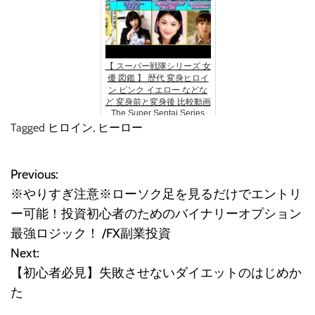
【 スーパー戦隊シリーズ 女
優 図鑑 】 歴代 変身ヒロイ
ン ピンク イエロー などな
ど 変身前と変身後 比較動画
The Super Sentai Series
Pink & et...
Tagged
ヒロイン
,
ヒーロー
Previous:
投
※やりすぎ注意※ローソク足を見るだけでエントリ
稿
ー可能！投資初心者のためのバイナリーオプション
最強ロジック！ /FX副業投資
ナ
Next:
ビ
【初心者必見】失敗させないダイエットのはじめか
た
ゲ