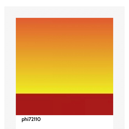
ー
シ
ョ
ン
phi72110