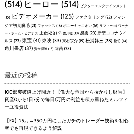
(514)
ヒーロー
(514)
ビクターエンタテインメント
ビデオメーカー
(125)
ファクタリング
(22)
フィン
(15)
ジア初期脱毛
(21)
フォックス
(16)
ポニーキャニオン
(16)
ラフィー
(11)
ワーナ
感染
(23)
新型コロナウイ
上倉栄治
(19)
吉川徹
(13)
ー・ホーム・ビデオ
(11)
東宝
(41)
東映
(33)
ルス
(23)
松浦幹三
(28)
東村宗介
(19)
松竹
(14)
角川書店
(37)
除菌
(23)
資金調達
(13)
最近の投稿
100部突破値上げ間近！【偉大な帝国から授かりし財宝】
資産0から1日7分で毎日1万円の利益を積み重ねたミルフィ
ーユ投資法
【FX】25万→350万円にしたガチのトレーダー技術を初心
者でも再現できるよう解説