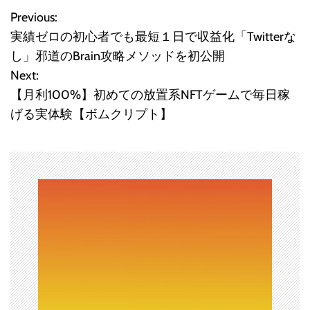
Previous:
投
実績ゼロの初心者でも最短１日で収益化「Twitterな
稿
し」邪道のBrain攻略メソッドを初公開
Next:
ナ
【月利100%】初めての放置系NFTゲームで毎日稼
ビ
げる実体験【ボムクリプト】
ゲ
ー
シ
ョ
ン