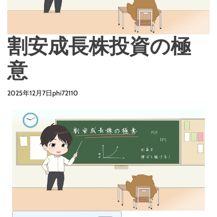
d
e
割安成長株投資の極
意
2025年12月7日
phi72110