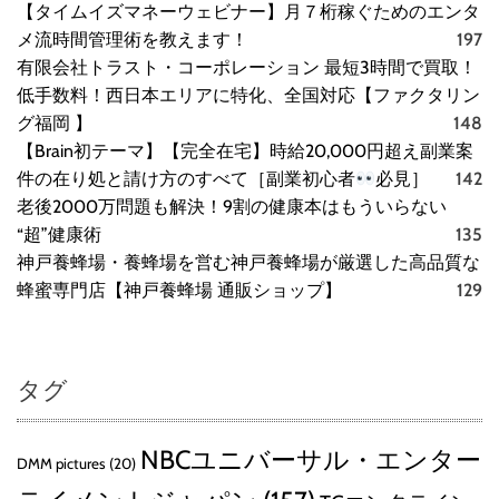
【タイムイズマネーウェビナー】月７桁稼ぐためのエンタ
メ流時間管理術を教えます！
197
有限会社トラスト・コーポレーション 最短3時間で買取！
低手数料！西日本エリアに特化、全国対応【ファクタリン
グ福岡 】
148
【Brain初テーマ】【完全在宅】時給20,000円超え副業案
件の在り処と請け方のすべて［副業初心者
必見］
142
老後2000万問題も解決！9割の健康本はもういらない
“超”健康術
135
神戸養蜂場・養蜂場を営む神戸養蜂場が厳選した高品質な
蜂蜜専門店【神戸養蜂場 通販ショップ】
129
タグ
NBCユニバーサル・エンター
DMM pictures
(20)