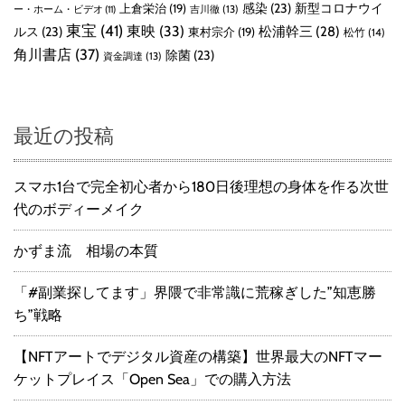
感染
(23)
新型コロナウイ
上倉栄治
(19)
吉川徹
(13)
ー・ホーム・ビデオ
(11)
東宝
(41)
東映
(33)
ルス
(23)
松浦幹三
(28)
東村宗介
(19)
松竹
(14)
角川書店
(37)
除菌
(23)
資金調達
(13)
最近の投稿
スマホ1台で完全初心者から180日後理想の身体を作る次世
代のボディーメイク
かずま流 相場の本質
「#副業探してます」界隈で非常識に荒稼ぎした”知恵勝
ち”戦略
【NFTアートでデジタル資産の構築】世界最大のNFTマー
ケットプレイス「Open Sea」での購入方法