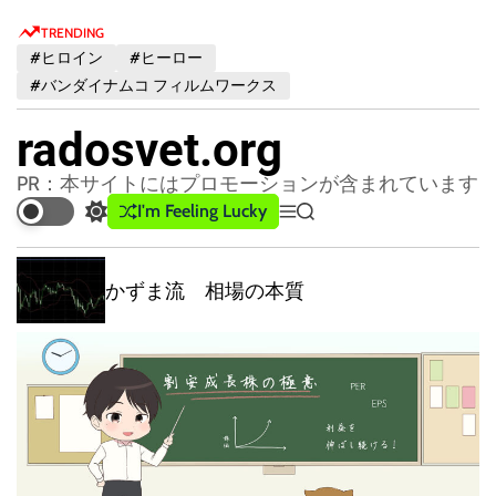
S
TRENDING
k
#ヒロイン
#ヒーロー
i
#バンダイナムコ フィルムワークス
p
t
radosvet.org
o
c
PR：本サイトにはプロモーションが含まれています
o
I'm Feeling Lucky
S
M
S
n
w
e
e
t
i
n
a
t
u
r
かずま流 相場の本質
e
c
c
n
h
h
t
c
o
l
o
r
m
o