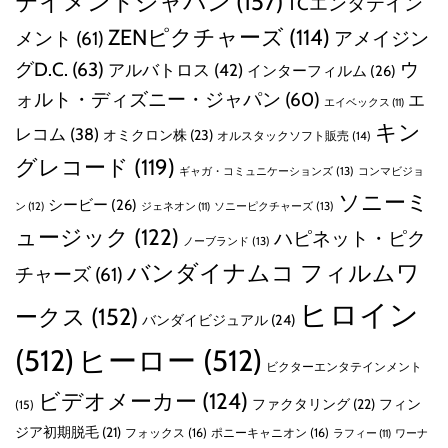
テイメントジャパン
(157)
TCエンタテイン
ZENピクチャーズ
(114)
メント
(61)
アメイジン
グD.C.
(63)
ウ
アルバトロス
(42)
インターフィルム
(26)
ォルト・ディズニー・ジャパン
(60)
エ
エイベックス
(11)
キン
レコム
(38)
オミクロン株
(23)
オルスタックソフト販売
(14)
グレコード
(119)
ギャガ・コミュニケーションズ
(13)
コンマビジョ
ソニーミ
シービー
(26)
ン
(12)
ソニーピクチャーズ
(13)
ジェネオン
(11)
ュージック
(122)
ハピネット・ピク
ノーブランド
(13)
バンダイナムコ フィルムワ
チャーズ
(61)
ヒロイン
ークス
(152)
バンダイビジュアル
(24)
(512)
ヒーロー
(512)
ビクターエンタテインメント
ビデオメーカー
(124)
ファクタリング
(22)
フィン
(15)
ジア初期脱毛
(21)
フォックス
(16)
ポニーキャニオン
(16)
ラフィー
(11)
ワーナ