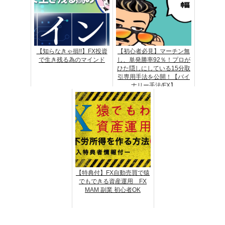
【知らなきゃ損!!】FX投資
【初心者必見】マーチン無
で生き残る為のマインド
し、単発勝率92％！プロが
ひた隠しにしている15分取
引専用手法を公開！【バイ
ナリー手法/FX】
【特典付】FX自動売買で猿
でもできる資産運用 FX
MAM 副業 初心者OK