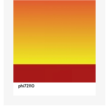
シ
ョ
ン
phi72110