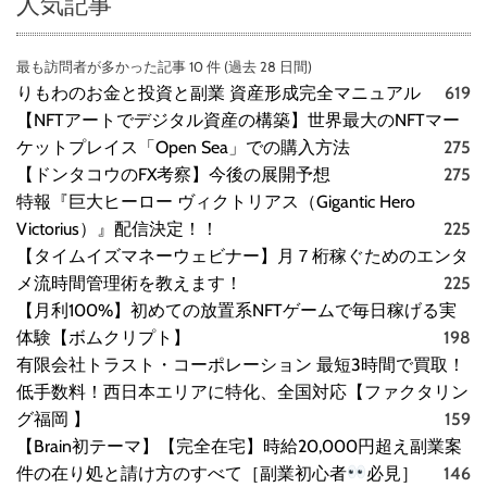
人気記事
最も訪問者が多かった記事 10 件 (過去 28 日間)
りもわのお金と投資と副業 資産形成完全マニュアル
619
【NFTアートでデジタル資産の構築】世界最大のNFTマー
ケットプレイス「Open Sea」での購入方法
275
【ドンタコウのFX考察】今後の展開予想
275
特報『巨大ヒーロー ヴィクトリアス（Gigantic Hero
Victorius）』配信決定！！
225
【タイムイズマネーウェビナー】月７桁稼ぐためのエンタ
メ流時間管理術を教えます！
225
【月利100%】初めての放置系NFTゲームで毎日稼げる実
体験【ボムクリプト】
198
有限会社トラスト・コーポレーション 最短3時間で買取！
低手数料！西日本エリアに特化、全国対応【ファクタリン
グ福岡 】
159
【Brain初テーマ】【完全在宅】時給20,000円超え副業案
件の在り処と請け方のすべて［副業初心者
必見］
146