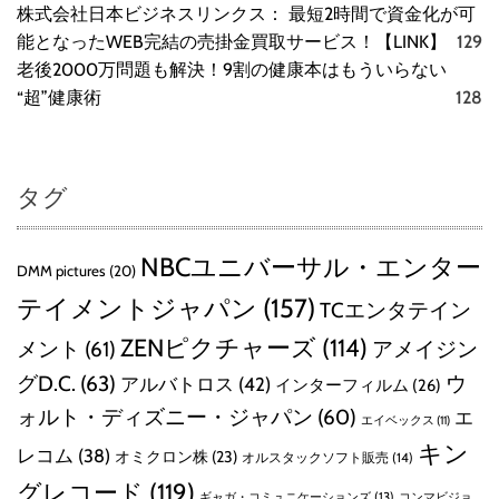
株式会社日本ビジネスリンクス： 最短2時間で資金化が可
能となったWEB完結の売掛金買取サービス！【LINK】
129
老後2000万問題も解決！9割の健康本はもういらない
“超”健康術
128
タグ
NBCユニバーサル・エンター
DMM pictures
(20)
テイメントジャパン
(157)
TCエンタテイン
ZENピクチャーズ
(114)
メント
(61)
アメイジン
グD.C.
(63)
ウ
アルバトロス
(42)
インターフィルム
(26)
ォルト・ディズニー・ジャパン
(60)
エ
エイベックス
(11)
キン
レコム
(38)
オミクロン株
(23)
オルスタックソフト販売
(14)
グレコード
(119)
ギャガ・コミュニケーションズ
(13)
コンマビジョ