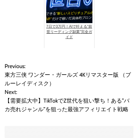
7日で3万円！AIで叶える“前
世リーディング副業”完全ガ
イド
Previous:
投
東方三侠 ワンダー・ガールズ 4Kリマスター版 （ブ
稿
ルーレイディスク）
Next:
ナ
【需要拡大中】TikTokでZ世代を狙い撃ち！ある”バ
ビ
カ売れジャンル”を狙った最強アフィリエイト戦略
ゲ
ー