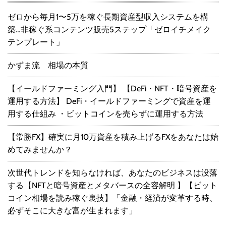
ゼロから毎月1〜5万を稼ぐ長期資産型収入システムを構
築…非稼ぐ系コンテンツ販売5ステップ「ゼロイチメイク
テンプレート」
かずま流 相場の本質
【イールドファーミング入門】 【DeFi・NFT・暗号資産を
運用する方法】 DeFi・イールドファーミングで資産を運
用する仕組み ・ビットコインを売らずに運用する方法
【常勝FX】確実に月10万資産を積み上げるFXをあなたは始
めてみませんか？
次世代トレンドを知らなければ、あなたのビジネスは没落
する【NFTと暗号資産とメタバースの全容解明 】【ビット
コイン相場を読み稼ぐ裏技】「金融・経済が変革する時、
必ずそこに大きな富が生まれます」