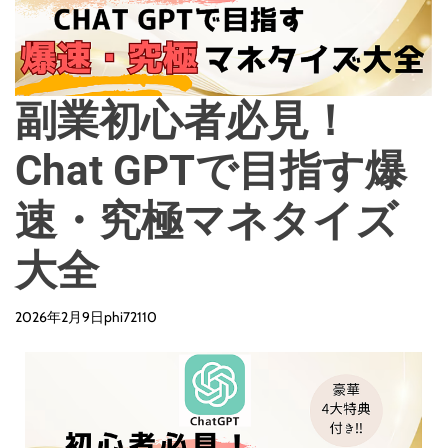
o
d
e
副業初心者必見！
Chat GPTで目指す爆
速・究極マネタイズ
大全
2026年2月9日
phi72110