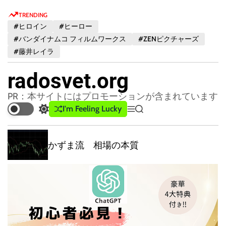
S
TRENDING
k
#ヒロイン
#ヒーロー
i
#バンダイナムコ フィルムワークス
#ZENピクチャーズ
p
#藤井レイラ
t
o
radosvet.org
c
o
PR：本サイトにはプロモーションが含まれています
n
I'm Feeling Lucky
S
M
S
t
w
e
e
e
i
n
a
t
u
r
かずま流 相場の本質
n
販
c
c
t
ー
h
h
c
o
l
o
r
m