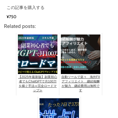
この記事を購入する
¥750
Related posts:
【2025年最新版】副業初心
自動ツールで楽々 海外FX
者でもChatGPTで月100万
アフィリエイト 継続報酬
を稼ぐ手法≪完全ロードマ
が魅力 継続費用は無料で
ップ≫
す