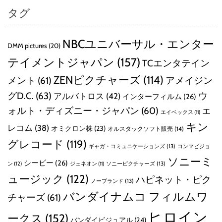
タグ
NBCユニバーサル・エンター
DMM pictures
(20)
テイメントジャパン
(157)
TCエンタテイン
ZENピクチャーズ
(114)
メント
(61)
アメイジン
グD.C.
(63)
ウ
アルバトロス
(42)
インターフィルム
(26)
ォルト・ディズニー・ジャパン
(60)
エ
エイベックス
(11)
キン
レコム
(38)
オミクロン株
(23)
オルスタックソフト販売
(14)
グレコード
(119)
ギャガ・コミュニケーションズ
(13)
コンマビジョ
ソニーミ
シービー
(26)
ン
(12)
ソニーピクチャーズ
(13)
ジェネオン
(11)
ュージック
(122)
ハピネット・ピク
ノーブランド
(13)
バンダイナムコ フィルムワ
チャーズ
(61)
ヒロイン
ークス
(152)
バンダイビジュアル
(24)