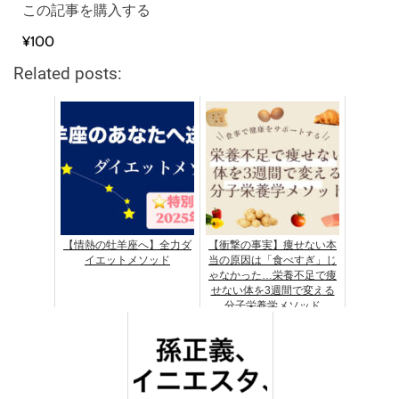
この記事を購入する
¥100
Related posts:
【情熱の牡羊座へ】全力ダ
【衝撃の事実】痩せない本
イエットメソッド
当の原因は「食べすぎ」じ
ゃなかった…栄養不足で痩
せない体を3週間で変える
分子栄養学メソッド