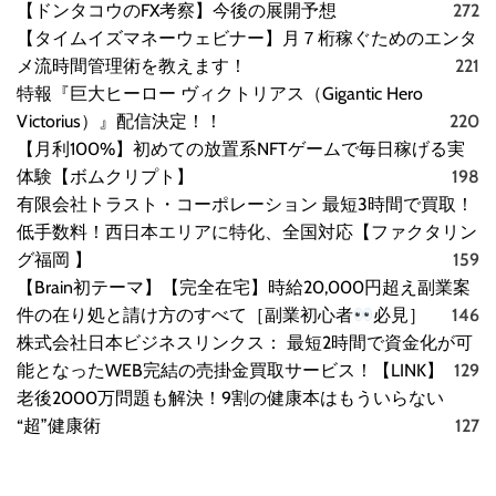
【ドンタコウのFX考察】今後の展開予想
272
【タイムイズマネーウェビナー】月７桁稼ぐためのエンタ
メ流時間管理術を教えます！
221
特報『巨大ヒーロー ヴィクトリアス（Gigantic Hero
Victorius）』配信決定！！
220
【月利100%】初めての放置系NFTゲームで毎日稼げる実
体験【ボムクリプト】
198
有限会社トラスト・コーポレーション 最短3時間で買取！
低手数料！西日本エリアに特化、全国対応【ファクタリン
グ福岡 】
159
【Brain初テーマ】【完全在宅】時給20,000円超え副業案
件の在り処と請け方のすべて［副業初心者
必見］
146
株式会社日本ビジネスリンクス： 最短2時間で資金化が可
能となったWEB完結の売掛金買取サービス！【LINK】
129
老後2000万問題も解決！9割の健康本はもういらない
“超”健康術
127