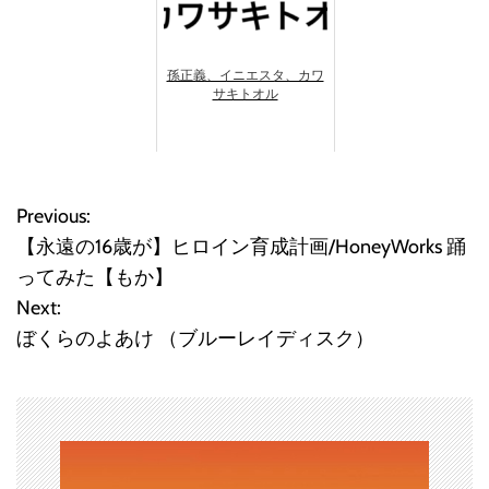
孫正義、イニエスタ、カワ
サキトオル
Previous:
投
【永遠の16歳が】ヒロイン育成計画/HoneyWorks 踊
稿
ってみた【もか】
Next:
ナ
ぼくらのよあけ （ブルーレイディスク）
ビ
ゲ
ー