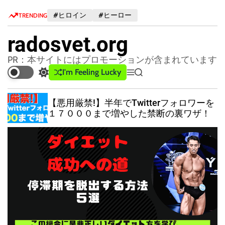
S
#ヒロイン
#ヒーロー
TRENDING
k
i
radosvet.org
p
t
PR：本サイトにはプロモーションが含まれています
o
I'm Feeling Lucky
S
M
S
c
w
e
e
o
i
n
a
稼
【悪用厳禁!】半年でTwitterフォロワーを
n
t
u
r
１７０００まで増やした禁断の裏ワザ！
c
c
t
h
h
e
c
n
o
t
l
o
r
m
o
d
e