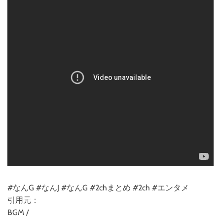
#なんG #なんJ #なんG #2chまとめ #2ch #エンタメ
引用元：
BGM /