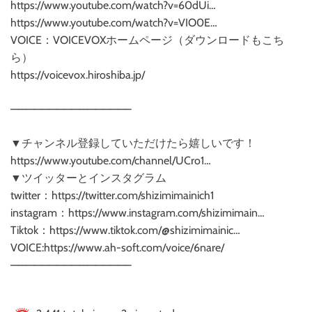
https://www.youtube.com/watch?v=60dUi…
https://www.youtube.com/watch?v=VIO0E…
VOICE：VOICEVOXホームページ（ダウンロードもこち
ら）
https://voicevox.hiroshiba.jp/
———————————————–
▼チャンネル登録していただけたら嬉しいです！
https://www.youtube.com/channel/UCro1…
▼ツイッターとインスタグラム
twitter：https://twitter.com/shizimimainich1
instagram：https://www.instagram.com/shizimimain…
Tiktok：https://www.tiktok.com/@shizimimainic…
VOICE:https://www.ah-soft.com/voice/6nare/
———————————————–