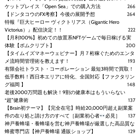
ケットプレイス「Open Sea」での購入方法
266
【ドンタコウのFX考察】今後の展開予想
264
特報『巨大ヒーロー ヴィクトリアス（Gigantic Hero
Victorius）』配信決定！！
222
【月利100%】初めての放置系NFTゲームで毎日稼げる実
体験【ボムクリプト】
200
【タイムイズマネーウェビナー】月７桁稼ぐためのエンタ
メ流時間管理術を教えます！
193
有限会社トラスト・コーポレーション 最短3時間で買取！
低手数料！西日本エリアに特化、全国対応【ファクタリン
グ福岡 】
148
老後2000万問題も解決！9割の健康本はもういらない
“超”健康術
137
【Brain初テーマ】【完全在宅】時給20,000円超え副業案
件の在り処と請け方のすべて［副業初心者
必見］
137
神戸養蜂場・養蜂場を営む神戸養蜂場が厳選した高品質な
蜂蜜専門店【神戸養蜂場 通販ショップ】
129