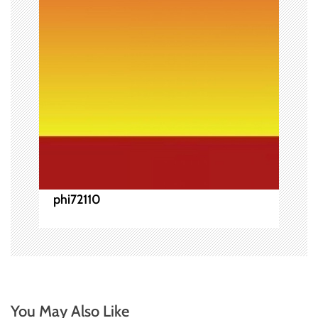
シ
ョ
ン
phi72110
You May Also Like