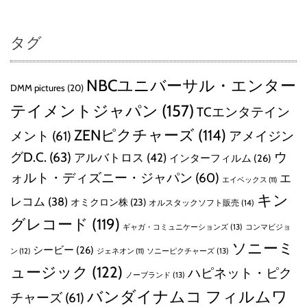
タグ
NBCユニバーサル・エンター
DMM pictures
(20)
テイメントジャパン
(157)
TCエンタテイン
ZENピクチャーズ
(114)
メント
(61)
アメイジン
グD.C.
(63)
ウ
アルバトロス
(42)
インターフィルム
(26)
ォルト・ディズニー・ジャパン
(60)
エ
エイベックス
(11)
キン
レコム
(38)
オミクロン株
(23)
オルスタックソフト販売
(14)
グレコード
(119)
ギャガ・コミュニケーションズ
(13)
コンマビジョ
ソニーミ
シービー
(26)
ン
(12)
ソニーピクチャーズ
(13)
ジェネオン
(11)
ュージック
(122)
ハピネット・ピク
ノーブランド
(13)
バンダイナムコ フィルムワ
チャーズ
(61)