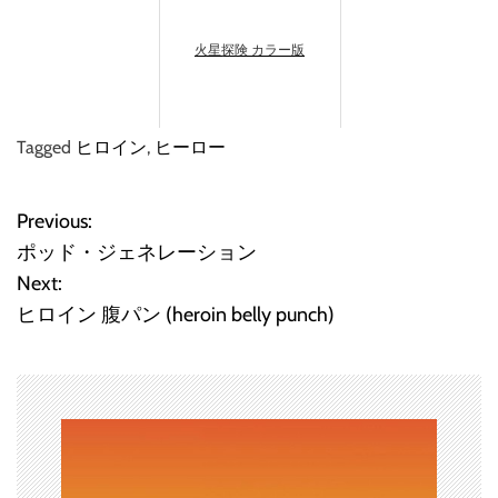
火星探険 カラー版
Tagged
ヒロイン
,
ヒーロー
Previous:
投
ポッド・ジェネレーション
稿
Next:
ヒロイン 腹パン (heroin belly punch)
ナ
ビ
ゲ
ー