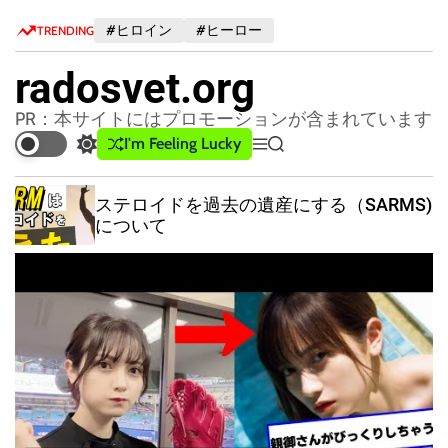
S
#ヒロイン
#ヒーロー
TRENDING
k
i
radosvet.org
p
t
PR：本サイトにはプロモーションが含まれています
o
I'm Feeling Lucky
S
M
S
c
w
e
e
o
i
n
a
ステロイドを過去の遺産にする（SARMS)
n
t
u
r
について
c
c
t
h
h
e
c
n
o
t
l
o
r
m
o
d
e