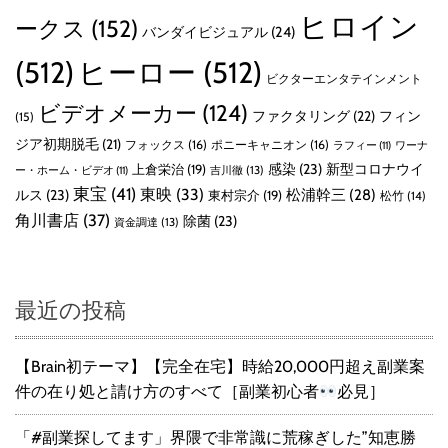
ヒロイン
ークス
(152)
バンダイビジュアル
(24)
(512)
ヒーロー
(512)
ビクターエンタテインメント
ビデオメーカー
(124)
ファクタリング
(22)
フィン
(15)
ジア初期脱毛
(21)
フォックス
(16)
ポニーキャニオン
(16)
ラフィー
(11)
ワーナ
感染
(23)
新型コロナウイ
上倉栄治
(19)
吉川徹
(13)
ー・ホーム・ビデオ
(11)
東宝
(41)
東映
(33)
ルス
(23)
松浦幹三
(28)
東村宗介
(19)
松竹
(14)
角川書店
(37)
除菌
(23)
資金調達
(13)
最近の投稿
【Brain初テーマ】【完全在宅】時給20,000円超え副業案
件の在り処と請け方のすべて［副業初心者
必見］
「#副業探してます」界隈で非常識に荒稼ぎした”知恵勝