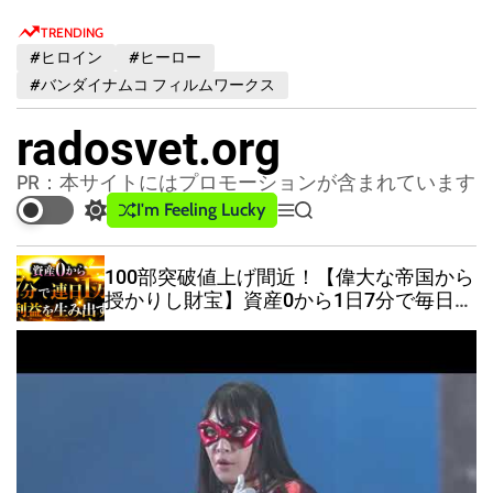
S
TRENDING
k
#ヒロイン
#ヒーロー
i
#バンダイナムコ フィルムワークス
p
t
radosvet.org
o
c
PR：本サイトにはプロモーションが含まれています
o
I'm Feeling Lucky
S
M
S
n
w
e
e
t
i
n
a
100部突破値上げ間近！【偉大な帝国から
t
u
r
e
授かりし財宝】資産0から1日7分で毎日1
c
c
n
万円の利益を積み重ねたミルフィーユ投
h
h
t
資法
c
o
l
o
r
m
o