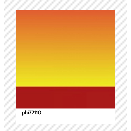
シ
ョ
ン
phi72110