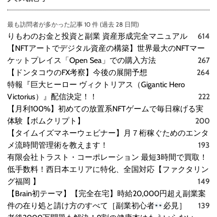
最も訪問者が多かった記事 10 件 (過去 28 日間)
りもわのお金と投資と副業 資産形成完全マニュアル
614
【NFTアートでデジタル資産の構築】世界最大のNFTマー
ケットプレイス「Open Sea」での購入方法
267
【ドンタコウのFX考察】今後の展開予想
264
特報『巨大ヒーロー ヴィクトリアス（Gigantic Hero
Victorius）』配信決定！！
222
【月利100%】初めての放置系NFTゲームで毎日稼げる実
体験【ボムクリプト】
200
【タイムイズマネーウェビナー】月７桁稼ぐためのエンタ
メ流時間管理術を教えます！
193
有限会社トラスト・コーポレーション 最短3時間で買取！
低手数料！西日本エリアに特化、全国対応【ファクタリン
グ福岡 】
149
【Brain初テーマ】【完全在宅】時給20,000円超え副業案
件の在り処と請け方のすべて［副業初心者
必見］
139