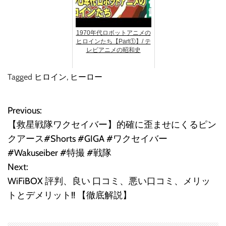
1970年代ロボットアニメの
ヒロインたち【Part①】/ テ
レビアニメの昭和史
Tagged
ヒロイン
,
ヒーロー
Previous:
投
【救星戦隊ワクセイバー】的確に歪ませにくるピン
稿
クアース#Shorts #GIGA #ワクセイバー
#Wakuseiber #特撮 #戦隊
ナ
Next:
ビ
WiFiBOX 評判、良い 口コミ、悪い口コミ、メリッ
トとデメリット!! 【徹底解説】
ゲ
ー