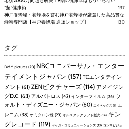
老後2000万問題も解決！9割の健康本はもういらない
“超”健康術
137
神戸養蜂場・養蜂場を営む神戸養蜂場が厳選した高品質な
蜂蜜専門店【神戸養蜂場 通販ショップ】
130
タグ
NBCユニバーサル・エンター
DMM pictures
(20)
テイメントジャパン
(157)
TCエンタテイン
ZENピクチャーズ
(114)
メント
(61)
アメイジン
グD.C.
(63)
ウ
アルバトロス
(42)
インターフィルム
(26)
ォルト・ディズニー・ジャパン
(60)
エ
エイベックス
(11)
キン
レコム
(38)
オミクロン株
(23)
オルスタックソフト販売
(14)
グレコード
(119)
ギャガ・コミュニケーションズ
(13)
コンマビジョ