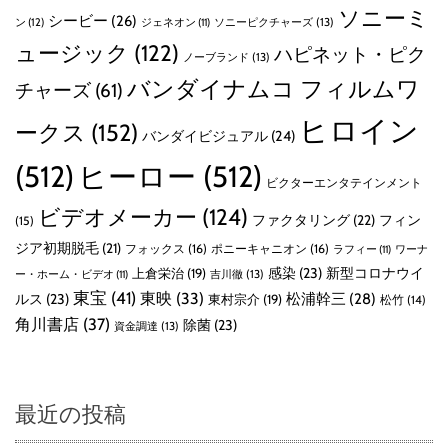
ソニーミ
シービー
(26)
ン
(12)
ソニーピクチャーズ
(13)
ジェネオン
(11)
ュージック
(122)
ハピネット・ピク
ノーブランド
(13)
バンダイナムコ フィルムワ
チャーズ
(61)
ヒロイン
ークス
(152)
バンダイビジュアル
(24)
(512)
ヒーロー
(512)
ビクターエンタテインメント
ビデオメーカー
(124)
ファクタリング
(22)
フィン
(15)
ジア初期脱毛
(21)
フォックス
(16)
ポニーキャニオン
(16)
ラフィー
(11)
ワーナ
感染
(23)
新型コロナウイ
上倉栄治
(19)
吉川徹
(13)
ー・ホーム・ビデオ
(11)
東宝
(41)
東映
(33)
ルス
(23)
松浦幹三
(28)
東村宗介
(19)
松竹
(14)
角川書店
(37)
除菌
(23)
資金調達
(13)
最近の投稿