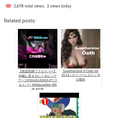
2,678 total views, 2 views today
Related posts:
Superheroine H Oath ver
【救星戦隊ワクセイバー】
20 v2 / スーパーヒロイン H
的確に歪ませにくるピンク
の誓約
アース#Shorts #GIGA #ワク
セイバー #Wakuseiber #特
撮 #戦隊