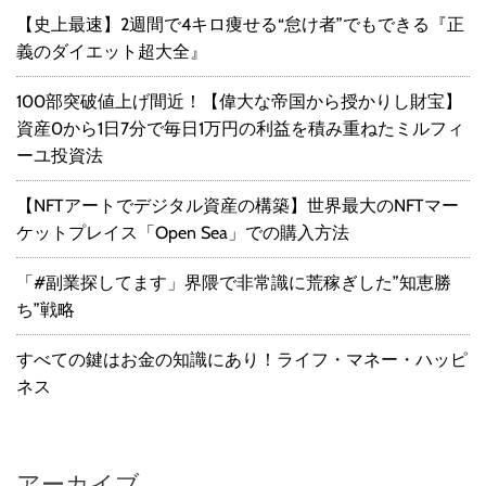
【史上最速】2週間で4キロ痩せる“怠け者”でもできる『正
義のダイエット超大全』
100部突破値上げ間近！【偉大な帝国から授かりし財宝】
資産0から1日7分で毎日1万円の利益を積み重ねたミルフィ
ーユ投資法
【NFTアートでデジタル資産の構築】世界最大のNFTマー
ケットプレイス「Open Sea」での購入方法
「#副業探してます」界隈で非常識に荒稼ぎした”知恵勝
ち”戦略
すべての鍵はお金の知識にあり！ライフ・マネー・ハッピ
ネス
アーカイブ