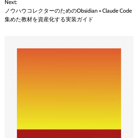
ビ
Next:
ノウハウコレクターのためのObsidian × Claude Code
ゲ
集めた教材を資産化する実装ガイド
ー
シ
ョ
ン