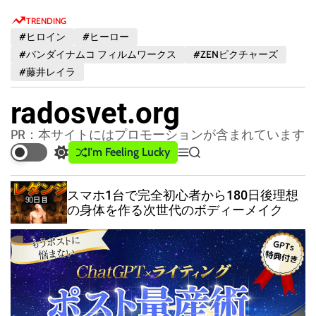
S
TRENDING
k
#ヒロイン
#ヒーロー
i
#バンダイナムコ フィルムワークス
#ZENピクチャーズ
p
#藤井レイラ
t
o
radosvet.org
c
o
PR：本サイトにはプロモーションが含まれています
n
I'm Feeling Lucky
S
M
S
t
w
e
e
e
i
n
a
スマホ1台で完全初心者から180日後理想
t
u
r
n
の身体を作る次世代のボディーメイク
c
c
t
h
h
c
o
l
o
r
m