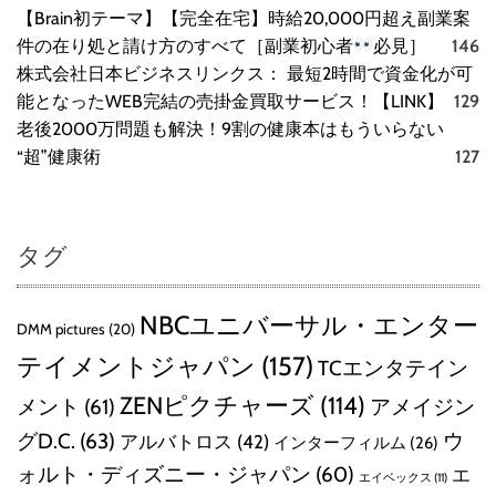
【Brain初テーマ】【完全在宅】時給20,000円超え副業案
件の在り処と請け方のすべて［副業初心者
必見］
146
株式会社日本ビジネスリンクス： 最短2時間で資金化が可
能となったWEB完結の売掛金買取サービス！【LINK】
129
老後2000万問題も解決！9割の健康本はもういらない
“超”健康術
127
タグ
NBCユニバーサル・エンター
DMM pictures
(20)
テイメントジャパン
(157)
TCエンタテイン
ZENピクチャーズ
(114)
メント
(61)
アメイジン
グD.C.
(63)
ウ
アルバトロス
(42)
インターフィルム
(26)
ォルト・ディズニー・ジャパン
(60)
エ
エイベックス
(11)