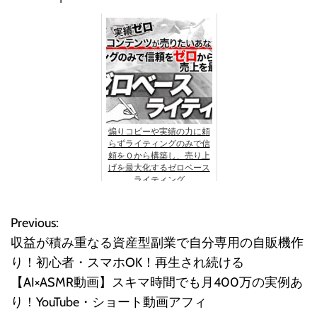
煽りコピーや実績の力に頼
らずライティングのみで信
頼を０から構築し、売り上
げを最大化するゼロベース
ライティング
Previous:
投
収益が積み重なる資産型副業で自分専用の自販機作
稿
り！初心者・スマホOK！再生され続ける
【AI×ASMR動画】スキマ時間でも月400万の実例あ
ナ
り！YouTube・ショート動画アフィ