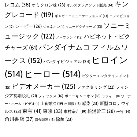
キン
レコム
(38)
オミクロン株
(23)
オルスタックソフト販売
(14)
グレコード
(119)
ギャガ・コミュニケーションズ
(13)
コンマビジョ
ソニーミ
シービー
(26)
ン
(12)
ソニーピクチャーズ
(13)
ジェネオン
(11)
ュージック
(122)
ハピネット・ピク
ノーブランド
(13)
バンダイナムコ フィルムワ
チャーズ
(61)
ヒロイン
ークス
(152)
バンダイビジュアル
(24)
(514)
ヒーロー
(514)
ビクターエンタテインメント
ビデオメーカー
(125)
ファクタリング
(22)
フィン
(15)
ジア初期脱毛
(21)
フォックス
(16)
ポニーキャニオン
(16)
ラフィー
(11)
ワーナ
感染
(23)
新型コロナウイ
上倉栄治
(19)
吉川徹
(13)
ー・ホーム・ビデオ
(11)
東宝
(41)
東映
(33)
ルス
(23)
松浦幹三
(28)
東村宗介
(19)
松竹
(14)
角川書店
(37)
除菌
(23)
資金調達
(13)