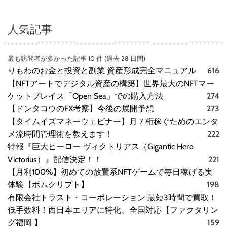
人気記事
最も訪問者が多かった記事 10 件 (過去 28 日間)
りもわのお金と投資と副業 資産形成完全マニュアル
616
【NFTアートでデジタル資産の構築】世界最大のNFTマー
ケットプレイス「Open Sea」での購入方法
274
【ドンタコウのFX考察】今後の展開予想
273
【タイムイズマネーウェビナー】月７桁稼ぐためのエンタ
メ流時間管理術を教えます！
222
特報『巨大ヒーロー ヴィクトリアス（Gigantic Hero
Victorius）』配信決定！！
221
【月利100%】初めての放置系NFTゲームで毎日稼げる実
体験【ボムクリプト】
198
有限会社トラスト・コーポレーション 最短3時間で買取！
低手数料！西日本エリアに特化、全国対応【ファクタリン
グ福岡 】
159