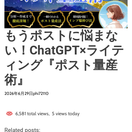
o
d
e
もうポストに悩まな
い！ChatGPT×ライテ
ィング『ポスト量産
術』
2026年6月29日
phi72110
6,581 total views, 5 views today
Related posts: