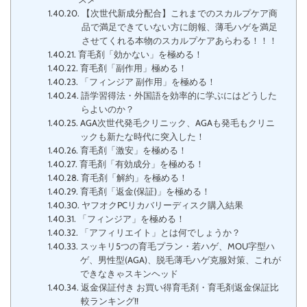
【次世代新成分配合】これまでのスカルプケア商
品で満足できていない方に朗報、薄毛ハゲを満足
させてくれる本物のスカルプケアあらわる！！！
育毛剤「効かない」を極める！
育毛剤「副作用」極める！
「フィンジア 副作用」を極める！
語学習得法・外国語を効率的に学ぶにはどうした
らよいのか？
AGA次世代発毛クリニック、AGAも発毛もクリニ
ックも新たな時代に突入した！
育毛剤「激安」を極める！
育毛剤「有効成分」を極める！
育毛剤「解約」を極める！
育毛剤「返金(保証)」を極める！
ヤフオクPCリカバリーディスク購入結果
「フィンジア」を極める！
「アフィリエイト」とは何でしょうか？
スッキリ5つの育毛プラン・若ハゲ、MOU字型ハ
ゲ、男性型(AGA)、脱毛薄毛ハゲ克服対策、これが
できなきゃスキンヘッド
返金保証付き お買い得育毛剤・育毛剤返金保証比
較ランキング!!