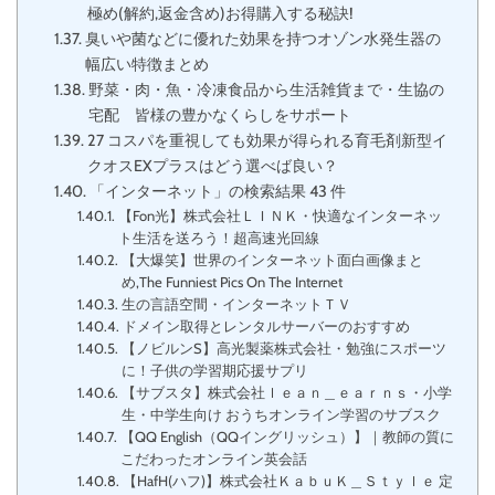
極め(解約,返金含め)お得購入する秘訣!
臭いや菌などに優れた効果を持つオゾン水発生器の
幅広い特徴まとめ
野菜・肉・魚・冷凍食品から生活雑貨まで・生協の
宅配 皆様の豊かなくらしをサポート
27 コスパを重視しても効果が得られる育毛剤新型イ
クオスEXプラスはどう選べば良い？
「インターネット」の検索結果 43 件
【Fon光】株式会社ＬＩＮＫ・快適なインターネッ
ト生活を送ろう！超高速光回線
【大爆笑】世界のインターネット面白画像まと
め,The Funniest Pics On The Internet
生の言語空間・インターネットＴＶ
ドメイン取得とレンタルサーバーのおすすめ
【ノビルンS】高光製薬株式会社・勉強にスポーツ
に！子供の学習期応援サプリ
【サブスタ】株式会社ｌｅａｎ＿ｅａｒｎｓ・小学
生・中学生向け おうちオンライン学習のサブスク
【QQ English（QQイングリッシュ）】｜教師の質に
こだわったオンライン英会話
【HafH(ハフ)】株式会社ＫａｂｕＫ＿Ｓｔｙｌｅ 定