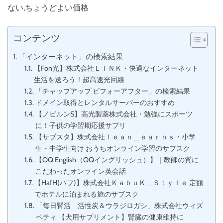
ない,ちょうどよい価格
コンテンツ
「インターネット」の検索結果
【Fon光】株式会社ＬＩＮＫ・快適なインターネット
生活を送ろう！超高速光回線
「チャップアップ ビフォーアフター」の検索結果
ドメイン取得とレンタルサーバーのおすすめ
【ノビルンS】高光製薬株式会社・勉強にスポーツ
に！子供の学習期応援サプリ
【サブスタ】株式会社ｌｅａｎ＿ｅａｒｎｓ・小学
生・中学生向け おうちオンライン学習のサブスク
【QQ English（QQイングリッシュ）】｜教師の質に
こだわったオンライン英会話
【HafH(ハフ)】株式会社ＫａｂｕＫ＿Ｓｔｙｌｅ 定額
でホテルに泊まれる旅のサブスク
「毎日腎活 活性炭＆ウラジロガシ」株式会社ウィズ
ペティ 【犬用サプリメント】腎臓の健康維持に