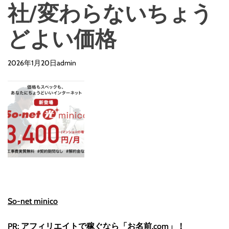
d
社/変わらないちょう
e
どよい価格
2026年1月20日
admin
So-net minico
PR: アフィリエイトで稼ぐなら「お名前.com」！