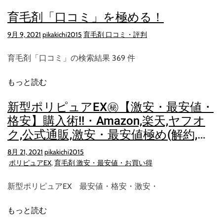
育毛剤「口コミ」を極める！
9月 9, 2021
pikakichi2015
育毛剤 口コミ・評判
育毛剤「口コミ」の検索結果 369 件
もっと読む
新型ポリピュアEX㊙【激安・最安値・
格安】購入術!!・Amazon,楽天,ヤフオ
ク,公式通販,激安・最安値極め(解約,返
金含め)お得購入する秘訣!
8月 21, 2021
pikakichi2015
ポリピュアEX
,
育毛剤 激安・最安値・お買い得
新型ポリピュアEX 最安値・格安・激安・
もっと読む