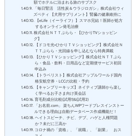
額でホテルに泊まれる旅のサブスク
「毎日腎活 活性炭＆ウラジロガシ」株式会社ウィ
ズペティ 【犬用サプリメント】腎臓の健康維持に
【eLife（イーライフ）】スマホ完結！医師が処方
するオンライン発毛治療
株式会社ＮＴＴぷらら・【ひかりTVショッピン
グ】
【ドコモ光×ひかりＴＶショッピング】株式会社Ｎ
ＴＴぷらら・光回線を申し込むなら特典満載
【ひかりＴＶショッピング】株式会社ＮＴＴぷら
ら・食品・飲料・日用品など定期便サービス初回
申込み
【トラベリスト】株式会社アップルワールド国内
格安航空券・LCCの比較・予約
【キャンブリーキッズ】ネイティブ講師から楽し
く学べるお子さま向け英会話
育毛剤成分比較(試用1)&(試用2)
「お名前.com」 楽ちんWPワードプレスインストー
ルできる理由は自動データベース作成機能だ！
ヘイトスピーチ、チビ、デブ、ハゲと人権問題
か？未だに三高か
コロナ禍の「資格」、「就職」、「副業」 おス
スメ