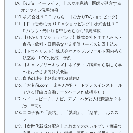
【eLife（イーライフ）】スマホ完結！医師が処方する
オンライン発毛治療
株式会社ＮＴＴぷらら・【ひかりTVショッピング】
【ドコモ光×ひかりＴＶショッピング】株式会社ＮＴ
Ｔぷらら・光回線を申し込むなら特典満載
【ひかりＴＶショッピング】株式会社ＮＴＴぷらら・
食品・飲料・日用品など定期便サービス初回申込み
【トラベリスト】株式会社アップルワールド国内格安
航空券・LCCの比較・予約
【キャンブリーキッズ】ネイティブ講師から楽しく学
べるお子さま向け英会話
育毛剤成分比較(試用1)&(試用2)
「お名前.com」 楽ちんWPワードプレスインストール
できる理由は自動データベース作成機能だ！
ヘイトスピーチ、チビ、デブ、ハゲと人権問題か？未
だに三高か
コロナ禍の「資格」、「就職」、「副業」 おスス
メ
【次世代新成分配合】これまでのスカルプケア商品で