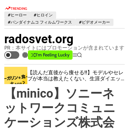
S
TRENDING
k
#ヒーロー
#ヒロイン
i
#バンダイナムコ フィルムワークス
#ビデオメーカー
p
t
radosvet.org
o
c
PR：本サイトにはプロモーションが含まれています
o
I'm Feeling Lucky
S
M
S
n
w
e
e
t
i
n
a
【読んだ直後から痩せる!!】モデルやセレ
t
u
r
e
ブが本当は教えたくない、生涯ダイエッ
c
c
n
トで悩まない方法をこっそり教えます！
h
h
【minico】ソニーネ
t
日本一わかりやすい油の教科書！
c
o
l
ットワークコミュニ
o
r
ケーションズ株式会
m
o