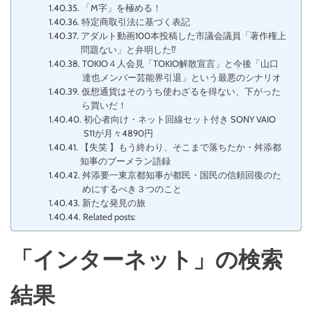
「M字」を極める！
特定商取引法に基づく表記
アダルト動画100本投稿した市議会議員「著作権上
問題ない」と弁明した⁉
TOKIO４人会見「TOKIO解散宣言」と今後「山口
達也メンバー芸能界引退」という最悪のシナリオ
仮想通貨はそのうち使わざるを得ない、下がった
ら買いだ！
初心者向け・ネット回線セット付き SONY VAIO
S11が月々4890円
【失笑 】もう終わり、そこまで落ちたか・舛添都
知事のブーメラン語録
舛添要一東京都知事が都民・国民の信頼回復のた
めにするべき３つのこと
新たな発見の旅
Related posts:
「インターネット」の検索
結果