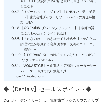
ＧＲＯＵＰ 賃貸の支払い額と変わらずより良い暮ら
しになる
【リゾートバイト・ダイブ】【LINE友だち数、業界
TOP】株式会社ダイブ・リゾートバイトのお仕事検
索・紹介
【QQ English（QQイングリッシュ）】｜教師の質
にこだわったオンライン英会話
【さかなのわ】いわきユナイト株式会社・かんたん
調理の魚が毎月届く定期便体験・交流のコミュニテ
ィ機能付き
【PDF Extra】全てのPDFタスクをただ一つのPDF
ソフトで – PDF Extra
【AQUA STYLE】水道直結・ 定額制ウォーターサー
バー3280円/月で使い放題☆彡
Related posts:
◆【Dentaly】セールスポイント◆
Dentaly〈デンタリー〉は、電動歯ブラシのサブスクリプ