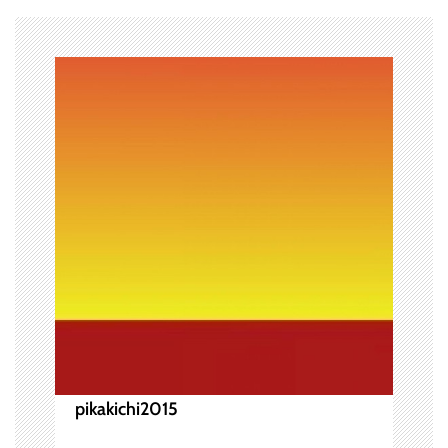
ー
シ
ョ
ン
pikakichi2015