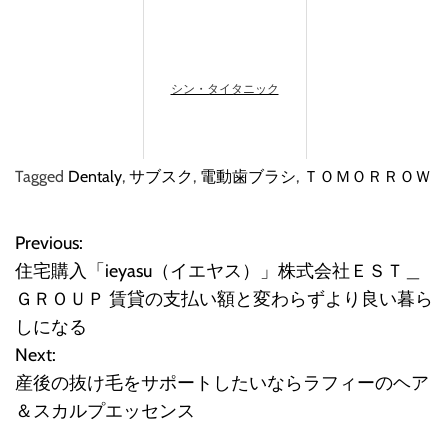
シン・タイタニック
Tagged
Dentaly
,
サブスク
,
電動歯ブラシ
,
ＴＯＭＯＲＲＯＷ
Previous:
投
住宅購入「ieyasu（イエヤス）」株式会社ＥＳＴ＿
稿
ＧＲＯＵＰ 賃貸の支払い額と変わらずより良い暮ら
しになる
ナ
Next:
ビ
産後の抜け毛をサポートしたいならラフィーのヘア
＆スカルプエッセンス
ゲ