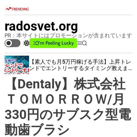
S
TRENDING
k
i
radosvet.org
p
t
PR：本サイトにはプロモーションが含まれています
o
I'm Feeling Lucky
S
M
S
c
w
e
e
o
i
n
a
【素人でも月5万円稼げる手法】上昇トレ
t
u
r
n
ンドでエントリーするタイミング教えま
c
c
t
す
h
h
【Dentaly】株式会社
e
c
n
o
l
ＴＯＭＯＲＲＯＷ/月
t
o
r
330円のサブスク型電
m
o
d
動歯ブラシ
e