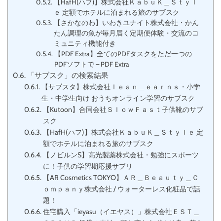
【HafH(ハフ)】株式会社ＫａｂｕＫ＿Ｓｔｙｌ
ｅ 定額でホテルに泊まれる旅のサブスク
【さかなのわ】いわきユナイト株式会社・かん
たん調理の魚が毎月届く定期便体験・交流のコ
ミュニティ機能付き
【PDF Extra】全てのPDFタスクをただ一つの
PDFソフトで – PDF Extra
「サブスク」の検索結果
【サブスタ】株式会社ｌｅａｎ＿ｅａｒｎｓ・小学
生・中学生向け おうちオンライン学習のサブスク
【Kutoon】合同会社ＳｌｏｗＦａｓｔ子供靴のサブ
スク
【HafH(ハフ)】株式会社ＫａｂｕＫ＿Ｓｔｙｌｅ 定
額でホテルに泊まれる旅のサブスク
【ノビルンS】高光製薬株式会社・勉強にスポーツ
に！子供の学習期応援サプリ
【AR Cosmetics TOKYO】ＡＲ＿Ｂｅａｕｔｙ＿Ｃ
ｏｍｐａｎｙ株式会社 / ウォーターレス化粧品で話
題！
住宅購入「ieyasu（イエヤス）」株式会社ＥＳＴ＿