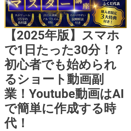
o
d
e
【2025年版】スマホ
で1日たった30分！？
初心者でも始められ
るショート動画副
業！Youtube動画はAI
で簡単に作成する時
代！