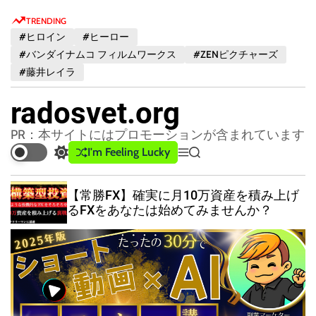
S
TRENDING
k
#ヒロイン
#ヒーロー
i
#バンダイナムコ フィルムワークス
#ZENピクチャーズ
p
#藤井レイラ
t
o
radosvet.org
c
o
PR：本サイトにはプロモーションが含まれています
n
I'm Feeling Lucky
S
M
S
t
w
e
e
e
i
n
a
【常勝FX】確実に月10万資産を積み上げ
t
u
r
n
るFXをあなたは始めてみませんか？
c
c
t
h
h
c
o
l
o
r
m