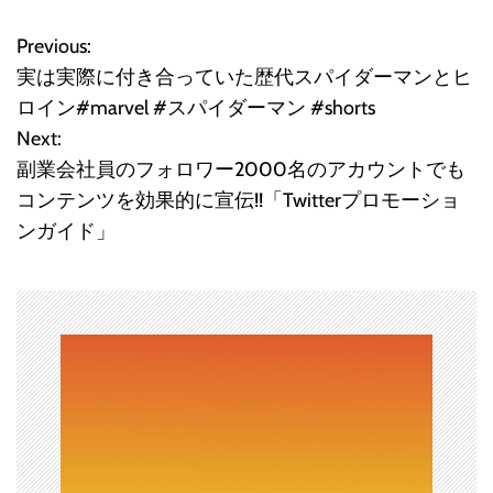
Previous:
投
実は実際に付き合っていた歴代スパイダーマンとヒ
稿
ロイン#marvel #スパイダーマン #shorts
Next:
ナ
副業会社員のフォロワー2000名のアカウントでも
ビ
コンテンツを効果的に宣伝!!「Twitterプロモーショ
ンガイド」
ゲ
ー
シ
ョ
ン