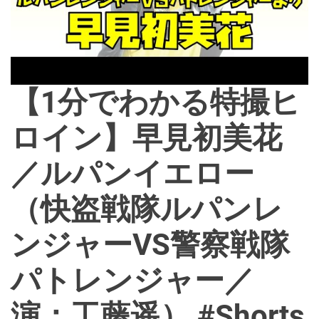
【1分でわかる特撮ヒ
ロイン】早見初美花
／ルパンイエロー
（快盗戦隊ルパンレ
ンジャーVS警察戦隊
パトレンジャー／
演：工藤遥） #Shorts