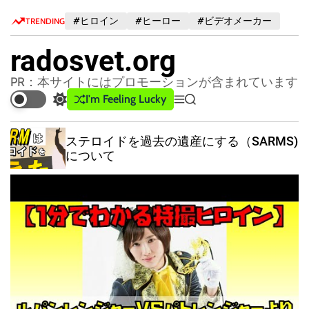
S
#ヒロイン
#ヒーロー
#ビデオメーカー
TRENDING
k
i
radosvet.org
p
t
PR：本サイトにはプロモーションが含まれています
o
I'm Feeling Lucky
S
M
S
c
w
e
e
o
i
n
a
ステロイドを過去の遺産にする（SARMS)
n
t
u
r
について
c
c
t
h
h
e
c
n
o
t
l
o
r
m
o
d
e