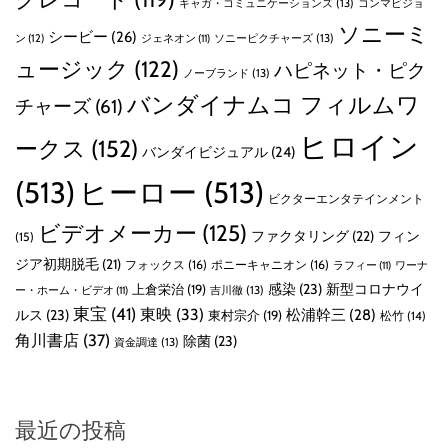
ギャガ・コミュニケーションズ
(13)
コンマビジョ
ソニーミ
シービー
(26)
ン
(12)
ソニーピクチャーズ
(13)
ジェネオン
(11)
ュージック
(122)
ハピネット・ピク
ノーブランド
(13)
バンダイナムコ フィルムワ
チャーズ
(61)
ヒロイン
ークス
(152)
バンダイビジュアル
(24)
(513)
ヒーロー
(513)
ビクターエンタテインメント
ビデオメーカー
(125)
ファクタリング
(22)
フィン
(15)
ジア初期脱毛
(21)
フォックス
(16)
ポニーキャニオン
(16)
ラフィー
(11)
ワーナ
感染
(23)
新型コロナウイ
上倉栄治
(19)
吉川徹
(13)
ー・ホーム・ビデオ
(11)
東宝
(41)
東映
(33)
ルス
(23)
松浦幹三
(28)
東村宗介
(19)
松竹
(14)
角川書店
(37)
除菌
(23)
資金調達
(13)
最近の投稿