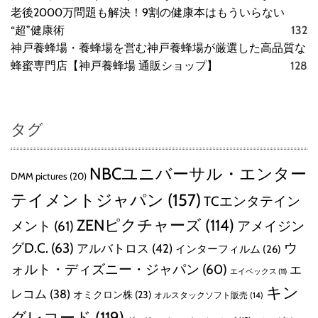
老後2000万問題も解決！9割の健康本はもういらない
“超”健康術
132
神戸養蜂場・養蜂場を営む神戸養蜂場が厳選した高品質な
蜂蜜専門店【神戸養蜂場 通販ショップ】
128
タグ
NBCユニバーサル・エンター
DMM pictures
(20)
テイメントジャパン
(157)
TCエンタテイン
ZENピクチャーズ
(114)
メント
(61)
アメイジン
グD.C.
(63)
ウ
アルバトロス
(42)
インターフィルム
(26)
ォルト・ディズニー・ジャパン
(60)
エ
エイベックス
(11)
キン
レコム
(38)
オミクロン株
(23)
オルスタックソフト販売
(14)
グレコード
(119)