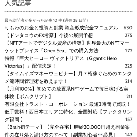
人気記事
最も訪問者が多かった記事 10 件 (過去 28 日間)
りもわのお金と投資と副業 資産形成完全マニュアル
630
【ドンタコウのFX考察】今後の展開予想
275
【NFTアートでデジタル資産の構築】世界最大のNFTマー
ケットプレイス「Open Sea」での購入方法
272
特報『巨大ヒーロー ヴィクトリアス（Gigantic Hero
Victorius）』配信決定！！
225
【タイムイズマネーウェビナー】月７桁稼ぐためのエンタ
メ流時間管理術を教えます！
214
【月利100%】初めての放置系NFTゲームで毎日稼げる実
体験【ボムクリプト】
211
有限会社トラスト・コーポレーション 最短3時間で買取！
低手数料！西日本エリアに特化、全国対応【ファクタリン
グ福岡 】
157
【Brain初テーマ】【完全在宅】時給20,000円超え副業案
件の在り処と請け方のすべて［副業初心者
必見］
147