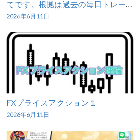
てです。根拠は過去の毎日トレー
ドを見てね。（画像付き）勝ちか
2026年6月11日
た・始めかた手順（これからはじ
める人）
FXプライスアクション１
2026年6月11日