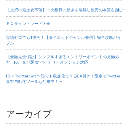
【投資の最重要事項】中央銀行の動きを理解し投資の本質を掴む
ＦＸライントレード大全
実績ゼロでも1億円！【ダイエットジャンル発信】完全攻略バイ
ブル
【全額返金保証】シンプルすぎるエントリーポイントの見極め
方 FX 仮想通貨 バイナリーオプション対応
FX × Twitter Bot 〜誰でも収益化できるEA付き！限定でTwitter
集客自動化ツールも配布中！〜
アーカイブ