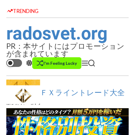
S
k
TRENDING
i
p
t
radosvet.org
o
c
o
PR：本サイトにはプロモーション
n
が含まれています
t
e
I'm Feeling Lucky
S
M
S
n
w
e
e
t
i
n
a
t
u
r
c
c
ＦＸライントレード大全
h
h
c
o
l
o
r
m
o
d