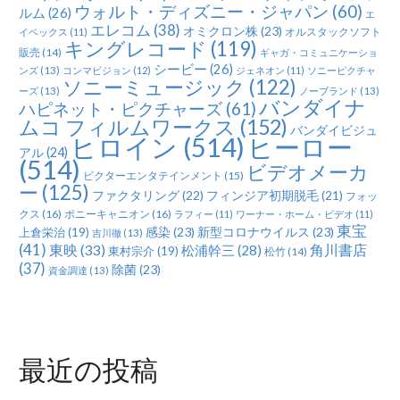
ウォルト・ディズニー・ジャパン
(60)
ルム
(26)
エ
エレコム
(38)
オミクロン株
(23)
オルスタックソフト
イベックス
(11)
キングレコード
(119)
販売
(14)
ギャガ・コミュニケーショ
シービー
(26)
ンズ
(13)
コンマビジョン
(12)
ジェネオン
(11)
ソニーピクチャ
ソニーミュージック
(122)
ーズ
(13)
ノーブランド
(13)
バンダイナ
ハピネット・ピクチャーズ
(61)
ムコ フィルムワークス
(152)
バンダイビジュ
ヒロイン
(514)
ヒーロー
アル
(24)
(514)
ビデオメーカ
ビクターエンタテインメント
(15)
ー
(125)
ファクタリング
(22)
フィンジア初期脱毛
(21)
フォッ
クス
(16)
ポニーキャニオン
(16)
ラフィー
(11)
ワーナー・ホーム・ビデオ
(11)
東宝
感染
(23)
新型コロナウイルス
(23)
上倉栄治
(19)
吉川徹
(13)
(41)
東映
(33)
角川書店
松浦幹三
(28)
東村宗介
(19)
松竹
(14)
(37)
除菌
(23)
資金調達
(13)
最近の投稿