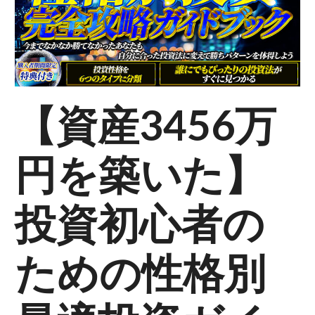
e
【資産3456万
円を築いた】
投資初心者の
ための性格別