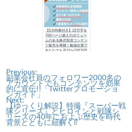
【5大特典付き】15万字＆
700ページ超えのボリュー
ムのある株式投資コンテン
ツ販売を再開！勉強次第で
あなたでも月10〜100万円
は稼げます。
Previous:
投
副業会社員のフォロワー2000名の
稿
アカウントでもコンテンツを効果
的に宣伝!!「Twitterプロモーショ
ナ
ンガイド」
Next:
ビ
【ゆっくり解説】特撮『スーパー戦
ゲ
隊シリーズ』とヒロインと戦隊シ
リーズの40年におよぶ歴史を時代
ー
背景とともに紐解く⁉
シ