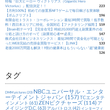
特報『巨大ヒーロー ヴィクトリアス（Gigantic Hero
Victorius）』配信決定！！
223
【月利100%】初めての放置系NFTゲームで毎日稼げる実体験
【ボムクリプト】
196
有限会社トラスト・コーポレーション 最短3時間で買取！低手数
料！西日本エリアに特化、全国対応【ファクタリング福岡 】
159
【Brain初テーマ】【完全在宅】時給20,000円超え副業案件の在
り処と請け方のすべて［副業初心者
必見］
147
株式会社日本ビジネスリンクス： 最短2時間で資金化が可能とな
ったWEB完結の売掛金買取サービス！【LINK】
133
老後2000万問題も解決！9割の健康本はもういらない “超”健康術
126
タグ
NBCユニバーサル・エンタ
DMM pictures
(20)
ーテイメントジャパン
(157)
TCエンタテ
ZENピクチャーズ
(114)
インメント
(61)
ア
メイジングD.C.
(63)
アルバトロス
(42)
インターフィ