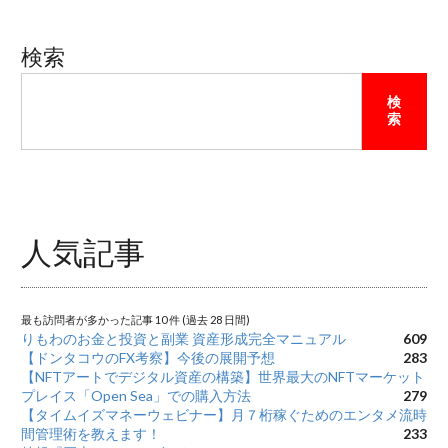
検索
検
索
人気記事
最も訪問者が多かった記事 10 件 (過去 28 日間)
りもわのお金と投資と副業 資産形成完全マニュアル
609
【ドンタコウのFX考察】今後の展開予想
283
【NFTアートでデジタル資産の構築】世界最大のNFTマーケット
プレイス「Open Sea」での購入方法
279
【タイムイズマネーウェビナー】月７桁稼ぐためのエンタメ流時
間管理術を教えます！
233