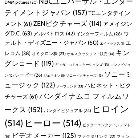
NBCユニバーサル・エンター
DMM pictures
(20)
テイメントジャパン
(157)
TCエンタテイン
ZENピクチャーズ
(114)
メント
(61)
アメイジン
グD.C.
(63)
ウ
アルバトロス
(42)
インターフィルム
(26)
ォルト・ディズニー・ジャパン
(60)
エ
エイベックス
(11)
キン
レコム
(38)
オミクロン株
(23)
オルスタックソフト販売
(14)
グレコード
(119)
ギャガ・コミュニケーションズ
(13)
コンマビジョ
ソニーミ
シービー
(26)
ン
(12)
ソニーピクチャーズ
(13)
ジェネオン
(11)
ュージック
(122)
ハピネット・ピク
ノーブランド
(13)
バンダイナムコ フィルムワ
チャーズ
(61)
ヒロイン
ークス
(152)
バンダイビジュアル
(24)
(514)
ヒーロー
(514)
ビクターエンタテインメント
ビデオメーカー
(125)
ファクタリング
(22)
フィン
(15)