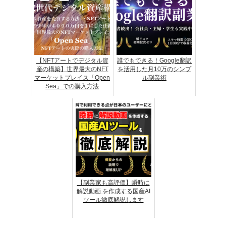
【NFTアートでデジタル資
誰でもできる！Google翻訳
産の構築】世界最大のNFT
を活用した月10万のシンプ
マーケットプレイス「Open
ル副業術
Sea」での購入方法
【副業家も高評価】瞬時に
解説動画 を作成する国産AI
ツール徹底解説します