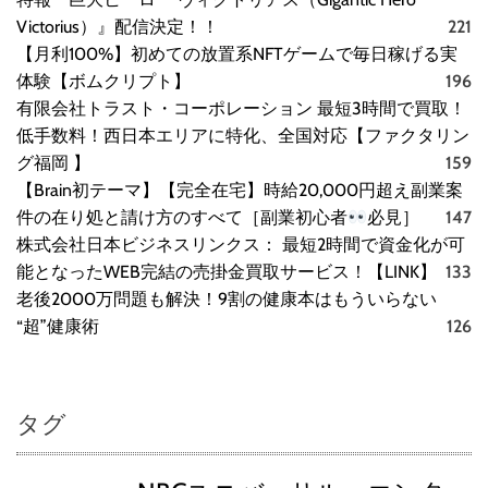
Victorius）』配信決定！！
221
【月利100%】初めての放置系NFTゲームで毎日稼げる実
体験【ボムクリプト】
196
有限会社トラスト・コーポレーション 最短3時間で買取！
低手数料！西日本エリアに特化、全国対応【ファクタリン
グ福岡 】
159
【Brain初テーマ】【完全在宅】時給20,000円超え副業案
件の在り処と請け方のすべて［副業初心者
必見］
147
株式会社日本ビジネスリンクス： 最短2時間で資金化が可
能となったWEB完結の売掛金買取サービス！【LINK】
133
老後2000万問題も解決！9割の健康本はもういらない
“超”健康術
126
タグ