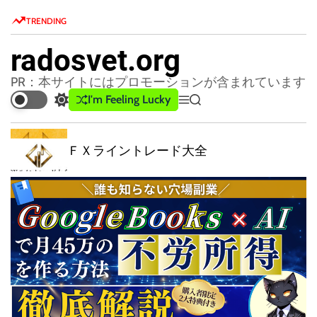
S
TRENDING
k
i
radosvet.org
p
t
PR：本サイトにはプロモーションが含まれています
o
I'm Feeling Lucky
S
M
S
c
w
e
e
o
i
n
a
ン
t
u
r
ＦＸライントレード大全
n
c
c
t
h
h
e
c
n
o
l
t
o
r
m
o
d
e