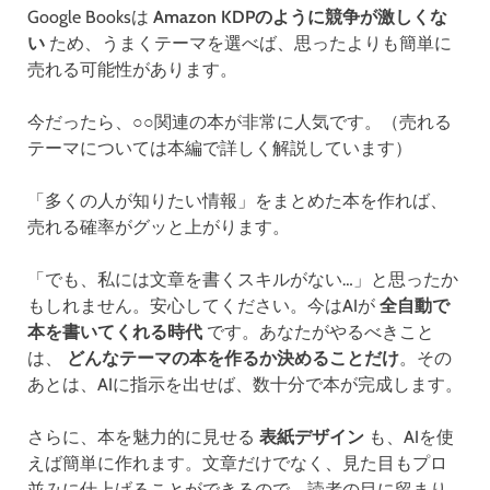
Google Booksは
Amazon KDPのように競争が激しくな
い
ため、うまくテーマを選べば、思ったよりも簡単に
売れる可能性があります。
今だったら、○○関連の本が非常に人気です。（売れる
テーマについては本編で詳しく解説しています）
「多くの人が知りたい情報」をまとめた本を作れば、
売れる確率がグッと上がります。
「でも、私には文章を書くスキルがない…」と思ったか
もしれません。安心してください。今はAIが
全自動で
本を書いてくれる時代
です。あなたがやるべきこと
は、
どんなテーマの本を作るか決めることだけ
。その
あとは、AIに指示を出せば、数十分で本が完成します。
さらに、本を魅力的に見せる
表紙デザイン
も、AIを使
えば簡単に作れます。文章だけでなく、見た目もプロ
並みに仕上げることができるので、読者の目に留まり