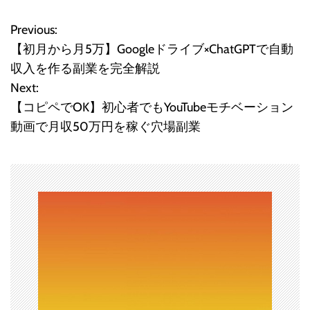
Previous:
投
【初月から月5万】Googleドライブ×ChatGPTで自動
稿
収入を作る副業を完全解説
Next:
ナ
【コピペでOK】初心者でもYouTubeモチベーション
ビ
動画で月収50万円を稼ぐ穴場副業
ゲ
ー
シ
ョ
ン