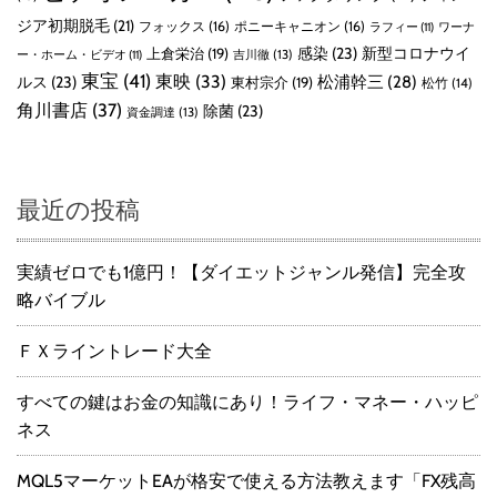
ジア初期脱毛
(21)
フォックス
(16)
ポニーキャニオン
(16)
ラフィー
(11)
ワーナ
感染
(23)
新型コロナウイ
上倉栄治
(19)
吉川徹
(13)
ー・ホーム・ビデオ
(11)
東宝
(41)
東映
(33)
ルス
(23)
松浦幹三
(28)
東村宗介
(19)
松竹
(14)
角川書店
(37)
除菌
(23)
資金調達
(13)
最近の投稿
実績ゼロでも1億円！【ダイエットジャンル発信】完全攻
略バイブル
ＦＸライントレード大全
すべての鍵はお金の知識にあり！ライフ・マネー・ハッピ
ネス
MQL5マーケットEAが格安で使える方法教えます「FX残高